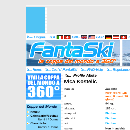
Ivica Kostelic
nato a:
Zagabria
23/11/1979 (46
il:
anni, 8 mesi, 16
giorni)
peso:
94 kg.
altezza:
182 cm.
Notizie
scarponi:
Fischer
Calendario/Risultati
attacchi:
Fischer
Uomini
/
Donne
Classifiche
sci:
Fischer
Uomini
/
Donne
status:
Non in attività