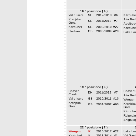
16 ° posizione ( 4 )
Val d Isere
SL
2012/2013
#6
Kitzbuhe
Kranjska
Alta Bad
SL
2011/2012
#7
Gora
Adelbod
Kitzbuhel
SG
2009/2010
#27
Kitzbuhe
Flachau
GS
2003/2004
#20
Lake Lou
19 ° posizione ( 3 )
Beaver
Beaver 
DH
2011/2012
#7
Creek
Alta Bad
Val d Isere
GS
2010/2011
#16
Wengen
Kranjska
Kranjska
GS
2001/2002
#60
Gora
Gora
Kitzbuhe
Reiteral
Shigako
22 ° posizione ( 7 )
Wengen
K
2016/2017
#22
Lake Lou
Kitzbuhel
K
2013/2014
#1
Val Gar