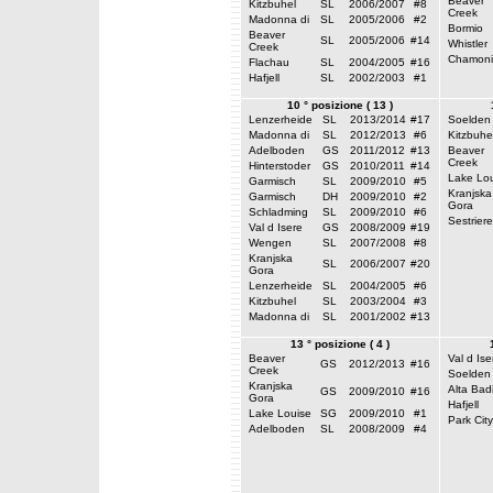
Beaver
Kitzbuhel
SL
2006/2007
#8
Creek
Madonna di
SL
2005/2006
#2
Bormio
Beaver
SL
2005/2006
#14
Whistler
Creek
Chamoni
Flachau
SL
2004/2005
#16
Hafjell
SL
2002/2003
#1
10 ° posizione ( 13 )
Lenzerheide
SL
2013/2014
#17
Soelden
Madonna di
SL
2012/2013
#6
Kitzbuhe
Adelboden
GS
2011/2012
#13
Beaver
Creek
Hinterstoder
GS
2010/2011
#14
Lake Lou
Garmisch
SL
2009/2010
#5
Kranjska
Garmisch
DH
2009/2010
#2
Gora
Schladming
SL
2009/2010
#6
Sestriere
Val d Isere
GS
2008/2009
#19
Wengen
SL
2007/2008
#8
Kranjska
SL
2006/2007
#20
Gora
Lenzerheide
SL
2004/2005
#6
Kitzbuhel
SL
2003/2004
#3
Madonna di
SL
2001/2002
#13
13 ° posizione ( 4 )
Beaver
Val d Ise
GS
2012/2013
#16
Creek
Soelden
Kranjska
Alta Bad
GS
2009/2010
#16
Gora
Hafjell
Lake Louise
SG
2009/2010
#1
Park City
Adelboden
SL
2008/2009
#4