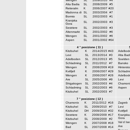
Wengen
SL
2009/2010
#4
Alta Badia
SL
2008/2009
#5
Reiteralm
K
2006/2007
#20
Madonna di
SL
2003/2004
#7
Bormio
SL
2002/2003
#1
Kranjska
SL
2002/2003
#3
Gora
Sestriere
SL
2002/2003
#3
Altenmarkt
SL
2001/2002
#6
Wengen
SL
2001/2002
#6
Aspen
SL
2001/2002
#64
4 ° posizione ( 11 )
Kitzbuhel
K
2014/2015
#43
Adelbod
Levi
SL
2013/2014
#3
Alta Bad
Adelboden
SL
2012/2013
#5
Soelden
Schladming
SL
2011/2012
#7
Bansko
Wengen
K
2008/2009
#19
Hinterst
Kvitfjell
K
2006/2007
#29
Schladm
Wengen
K
2006/2007
#26
Adelbod
Are
SL
2005/2006
#9
Levi
Shigakogen
SL
2002/2003
#4
Chamoni
Schladming
SL
2002/2003
#6
Aspen
Kitzbuhel
SL
2002/2003
#7
7 ° posizione ( 12 )
Chamonix
K
2011/2012
#16
Zagreb
Kitzbuhel
SL
2009/2010
#7
Levi
Kitzbuhel
DH
2009/2010
#32
Kvitfjell
Sestriere
K
2008/2009
#17
Kranjska
Gora
Kitzbuhel
SL
2008/2009
#2
Val d Ise
Wengen
K
2007/2008
#18
Are
Bad
SL
2007/2008
#14