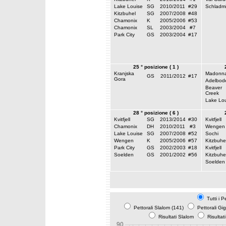
Lake Louise
SG
2010/2011
#29
Schladm
Kitzbuhel
SG
2007/2008
#48
Chamonix
K
2005/2006
#53
Chamonix
SL
2003/2004
#7
Park City
GS
2003/2004
#17
25 ° posizione ( 1 )
Kranjska
Madonna
GS
2011/2012
#17
Gora
Adelbod
Beaver
Creek
Lake Lou
28 ° posizione ( 6 )
Kvitfjell
SG
2013/2014
#30
Kvitfjell
Chamonix
DH
2010/2011
#3
Wengen
Lake Louise
SG
2007/2008
#52
Sochi
Wengen
K
2005/2006
#57
Kitzbuhe
Park City
GS
2002/2003
#18
Kvitfjell
Soelden
GS
2001/2002
#56
Kitzbuhe
Soelden
Tutti i P
Pettorali Slalom (141)
Pettorali Gi
Risultati Slalom
Risultat