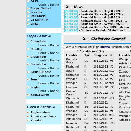
Atleti
Uomini
/
Donne
Coppa Nazioni
[25.03.26]
-
Fantaski Stats - Hafjell 2026 - ..
Località
[25.03.26]
-
Fantaski Stats - Hafjell 2026 - ..
Dati Storici
[24.03.26]
-
Fantaski Stats - Hafjell 2026 - ..
Lo Sci in TV
[22.03.26]
-
Fantaski Stats - Kvitfjell 2026 - ..
Links
[21.03.26]
-
Fantaski Stats - Kvitfjell 2026 - ..
[15.03.26]
-
Fantaski Stats - Are 2026 - slalom .
[14.03.26]
-
Si dimette Pavlek, DT dello sci ..
Calendario
Uomini
/
Donne
Gare a punti dal 1994: (in
bluetto
i risultati della
Risultati
1 ° posizione ( 26 )
Uomini
/
Donne
Località
Spec.
Stagione
Bib
Località
Classifiche
Kranjska
Wengen
Uomini
/
Donne
SL
2012/2013
#6
Gora
Adelbod
Statistiche
Kitzbuhel
K
2012/2013
#2
Kitzbuhe
Uomini
/
Donne
Sochi
K
2011/2012
#16
Zagreb
FantaSkiTool®
Kitzbuhel
K
2011/2012
#3
Uomini
/
Donne
Garmisc
Wengen
SL
2011/2012
#3
Tornei
Levi
Wengen
K
2011/2012
#21
Uomini
/
Donne
Kitzbuhe
Leghe
Flachau
SL
2011/2012
#6
Zagreb
Uomini
/
Donne
Beaver
Alta Bad
SL
2011/2012
#5
Creek
FantaStorico
Kranjska
Chamonix
K
2010/2011
#18
Gora
Kitzbuhel
K
2010/2011
Zagreb
Kitzbuhel
SG
2010/2011
#3
Val d Ise
Wengen
SL
2010/2011
#5
Chamoni
Registrazione
Wengen
K
2010/2011
#18
Wengen
Accesso al gioco
Adelboden
SL
2010/2011
#1
Adelbod
Vincitori
Monaco
PA
2010/2011
#5
Kitzbuhel
K
2009/2010