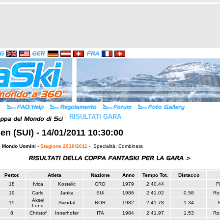
-
RISULTATI GARA
n (SUI) - 14/01/2011 10:30:00
l Mondo Uomini
-
Stagione 2010/2011
- Specialità: Combinata
Pettor.
Atleta
Nazione
Anno
Tempo Tot.
Distacco
18
Ivica
Kostelic
CRO
1979
2:40.44
F
19
Carlo
Janka
SUI
1986
2:41.02
0.58
Ro
Aksel
15
Svindal
NOR
1982
2:41.78
1.34
Lund
8
Christof
Innerhofer
ITA
1984
2:41.97
1.53
Ro