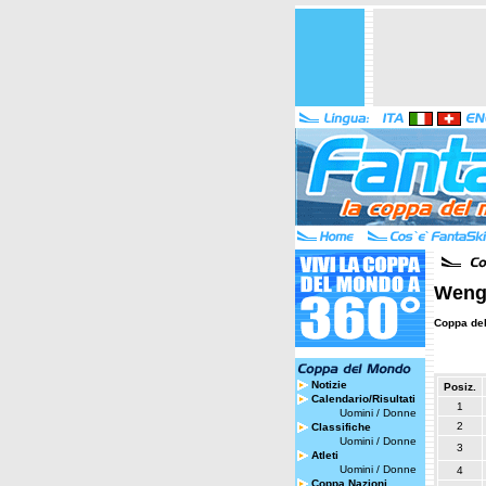
Wenge
Coppa de
Notizie
Posiz.
Calendario/Risultati
1
Uomini
/
Donne
2
Classifiche
Uomini
/
Donne
3
Atleti
Uomini
/
Donne
4
Coppa Nazioni