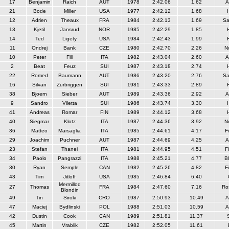
17
Benjamin
Raich
AUT
1978
2:42.06
1.62
A
21
Bode
Miller
USA
1977
2:42.12
1.68
12
Adrien
Theaux
FRA
1984
2:42.13
1.69
Sa
13
Kjetil
Jansrud
NOR
1985
2:42.29
1.85
14
Ted
Ligety
USA
1984
2:42.43
1.99
11
Ondrej
Bank
CZE
1980
2:42.70
2.26
N
10
Peter
Fill
ITA
1982
2:43.04
2.60
A
2
Beat
Feuz
SUI
1987
2:43.18
2.74
22
Romed
Baumann
AUT
1986
2:43.20
2.76
Sa
16
Silvan
Zurbriggen
SUI
1981
2:43.33
2.89
38
Bjoern
Sieber
AUT
1989
2:43.36
2.92
A
9
Sandro
Viletta
SUI
1986
2:43.74
3.30
41
Andreas
Romar
FIN
1989
2:44.12
3.68
40
Siegmar
Klotz
ITA
1987
2:44.36
3.92
N
36
Matteo
Marsaglia
ITA
1985
2:44.61
4.17
F
29
Joachim
Puchner
AUT
1987
2:44.69
4.25
A
23
Stefan
Thanei
ITA
1981
2:44.95
4.51
F
34
Paolo
Pangrazzi
ITA
1988
2:45.21
4.77
Bl
30
Ryan
Semple
CAN
1982
2:45.26
4.82
F
43
Tim
Jitloff
USA
1985
2:46.84
6.40
Mermillod
27
Thomas
FRA
1984
2:47.60
7.16
Ro
Blondin
49
Tin
Siroki
CRO
1987
2:50.93
10.49
A
47
Maciej
Bydlinski
POL
1988
2:51.03
10.59
A
42
Dustin
Cook
CAN
1989
2:51.81
11.37
45
Martin
Vrablik
CZE
1982
2:52.05
11.61