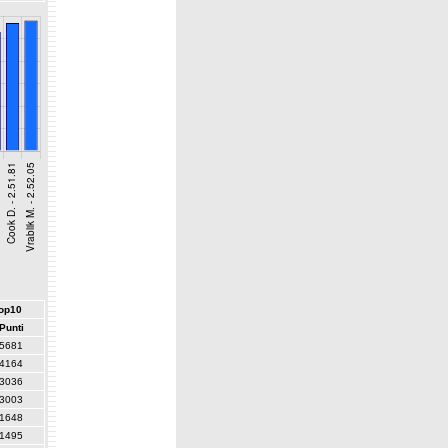
top10
Punti
5681
4164
3036
3003
1648
1495