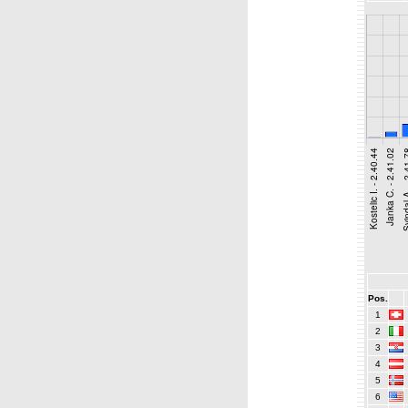
Pos.
1
2
3
4
5
6