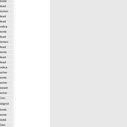
tomic
Head
lomon
Head
Head
ordica
tomic
Head
lomon
Head
tomic
Head
Head
ordica
ischer
tomic
ischer
izzard
ischer
Croc
ssignol
tomic
tomic
Stokli
Elan