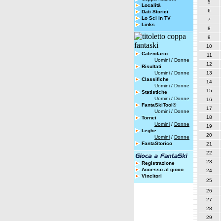
5
Località
6
Dati Storici
Lo Sci in TV
7
Links
8
9
10
Calendario
11
Uomini
/
Donne
12
Risultati
Uomini
/
Donne
13
Classifiche
14
Uomini
/
Donne
15
Statistiche
Uomini
/
Donne
16
FantaSkiTool®
17
Uomini
/
Donne
18
Tornei
Uomini
/
Donne
19
Leghe
20
Uomini
/
Donne
FantaStorico
21
22
23
Registrazione
Accesso al gioco
24
Vincitori
25
26
27
28
29