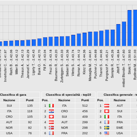
Classifica di gara
Classifica di specialità - top10
Classifica generale - 
Nazione
Punti
Pos.
Nazione
Punti
Pos.
Nazione
SUI
135
1
ITA
512
1
AUT
ITA
118
2
CRO
456
2
SUI
CRO
105
3
SUI
409
3
ITA
AUT
92
4
AUT
299
4
FRA
NOR
92
5
NOR
298
5
SWE
USA
76
6
FRA
202
6
USA