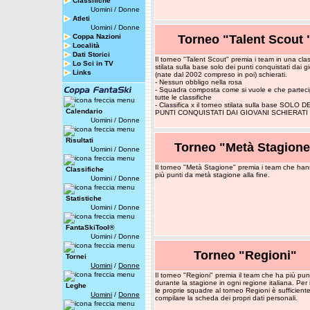
Classifiche
Uomini
/
Donne
Atleti
Uomini
/
Donne
Coppa Nazioni
Torneo "Talent Scout 
Località
Dati Storici
Il torneo "Talent Scout" premia i team in una clas
Lo Sci in TV
stilata sulla base solo dei punti conquistati dai g
Links
(nate dal 2002 compreso in poi) schierati.
- Nessun obbligo nella rosa
- Squadra composta come si vuole e che parteci
tutte le classifiche
- Classifica x il torneo stilata sulla base SOLO D
Calendario
PUNTI CONQUISTATI DAI GIOVANI SCHIERATI
Uomini
/
Donne
Risultati
Torneo "Metà Stagione
Uomini
/
Donne
Il torneo "Metà Stagione" premia i team che han
Classifiche
più punti da metà stagione alla fine.
Uomini
/
Donne
Statistiche
Uomini
/
Donne
FantaSkiTool®
Uomini
/
Donne
Torneo "Regioni"
Tornei
Uomini
/
Donne
Il torneo "Regioni" premia il team che ha più pun
durante la stagione in ogni regione italiana. Per 
Leghe
le proprie squadre al torneo Regioni è sufficient
Uomini
/
Donne
compilare la scheda dei propri dati personali.