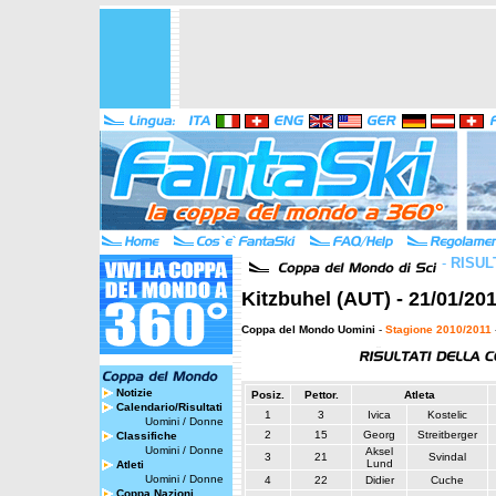
-
RISUL
Kitzbuhel (AUT) - 21/01/20
Coppa del Mondo Uomini
-
Stagione 2010/2011
Notizie
Posiz.
Pettor.
Atleta
Calendario/Risultati
1
3
Ivica
Kostelic
Uomini
/
Donne
2
15
Georg
Streitberger
Classifiche
Uomini
/
Donne
Aksel
3
21
Svindal
Lund
Atleti
Uomini
/
Donne
4
22
Didier
Cuche
Coppa Nazioni