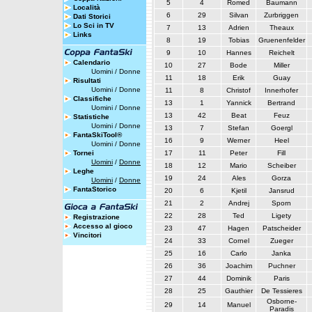
5
4
Romed
Baumann
Località
6
29
Silvan
Zurbriggen
Dati Storici
Lo Sci in TV
7
13
Adrien
Theaux
Links
8
19
Tobias
Gruenenfelder
9
10
Hannes
Reichelt
Calendario
10
27
Bode
Miller
Uomini
/
Donne
11
18
Erik
Guay
Risultati
Uomini
/
Donne
11
8
Christof
Innerhofer
Classifiche
13
1
Yannick
Bertrand
Uomini
/
Donne
13
42
Beat
Feuz
Statistiche
Uomini
/
Donne
13
7
Stefan
Goergl
FantaSkiTool®
16
9
Werner
Heel
Uomini
/
Donne
Tornei
17
11
Peter
Fill
Uomini
/
Donne
18
12
Mario
Scheiber
Leghe
19
24
Ales
Gorza
Uomini
/
Donne
FantaStorico
20
6
Kjetil
Jansrud
21
2
Andrej
Sporn
22
28
Ted
Ligety
Registrazione
Accesso al gioco
23
47
Hagen
Patscheider
Vincitori
24
33
Cornel
Zueger
25
16
Carlo
Janka
26
36
Joachim
Puchner
27
44
Dominik
Paris
28
25
Gauthier
De Tessieres
Osborne-
29
14
Manuel
Paradis