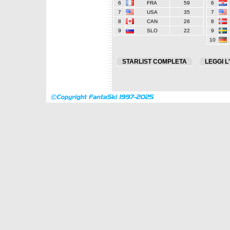
6
FRA
59
6
7
USA
35
7
8
CAN
26
8
9
SLO
22
9
10
STARLIST COMPLETA
LEGGI L