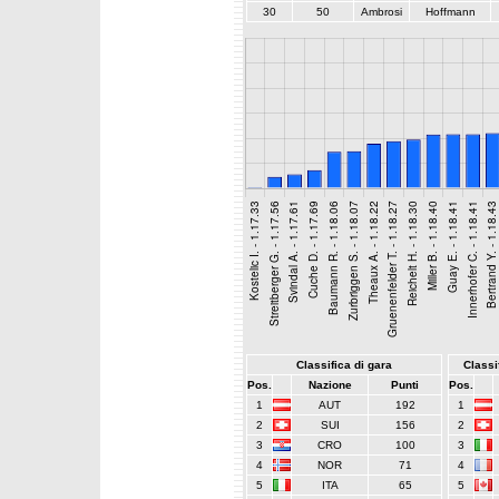
30
50
Ambrosi
Hoffmann
Classifica di gara
Classif
Pos.
Nazione
Punti
Pos.
1
AUT
192
1
2
SUI
156
2
3
CRO
100
3
4
NOR
71
4
5
ITA
65
5