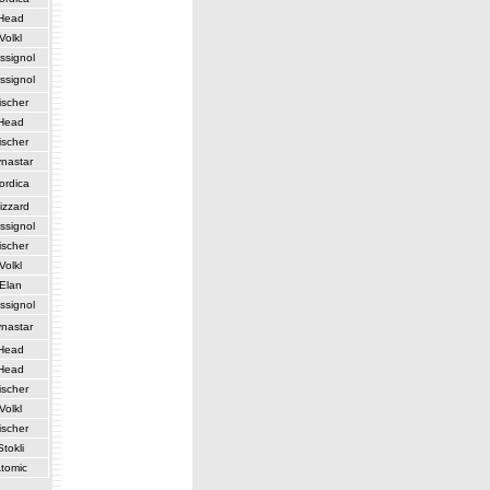
Head
Volkl
ssignol
ssignol
ischer
Head
ischer
nastar
ordica
izzard
ssignol
ischer
Volkl
Elan
ssignol
nastar
Head
Head
ischer
Volkl
ischer
Stokli
tomic