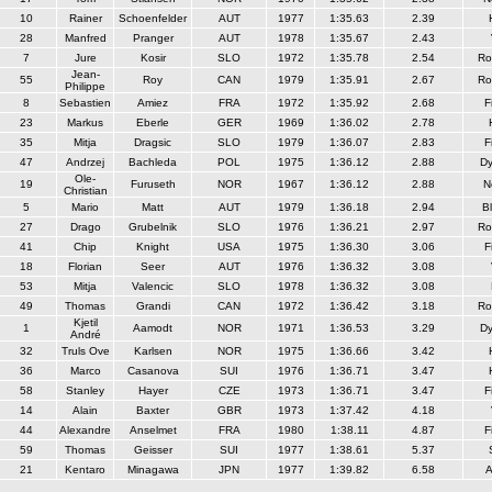
10
Rainer
Schoenfelder
AUT
1977
1:35.63
2.39
28
Manfred
Pranger
AUT
1978
1:35.67
2.43
7
Jure
Kosir
SLO
1972
1:35.78
2.54
Ro
Jean-
55
Roy
CAN
1979
1:35.91
2.67
Ro
Philippe
8
Sebastien
Amiez
FRA
1972
1:35.92
2.68
F
23
Markus
Eberle
GER
1969
1:36.02
2.78
35
Mitja
Dragsic
SLO
1979
1:36.07
2.83
F
47
Andrzej
Bachleda
POL
1975
1:36.12
2.88
Dy
Ole-
19
Furuseth
NOR
1967
1:36.12
2.88
N
Christian
5
Mario
Matt
AUT
1979
1:36.18
2.94
Bl
27
Drago
Grubelnik
SLO
1976
1:36.21
2.97
Ro
41
Chip
Knight
USA
1975
1:36.30
3.06
F
18
Florian
Seer
AUT
1976
1:36.32
3.08
53
Mitja
Valencic
SLO
1978
1:36.32
3.08
49
Thomas
Grandi
CAN
1972
1:36.42
3.18
Ro
Kjetil
1
Aamodt
NOR
1971
1:36.53
3.29
Dy
André
32
Truls Ove
Karlsen
NOR
1975
1:36.66
3.42
36
Marco
Casanova
SUI
1976
1:36.71
3.47
58
Stanley
Hayer
CZE
1973
1:36.71
3.47
F
14
Alain
Baxter
GBR
1973
1:37.42
4.18
44
Alexandre
Anselmet
FRA
1980
1:38.11
4.87
F
59
Thomas
Geisser
SUI
1977
1:38.61
5.37
21
Kentaro
Minagawa
JPN
1977
1:39.82
6.58
A