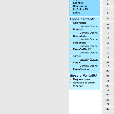
Località
6
Dati Storici
7
Lo Sci in TV
Links
8
9
Calendario
10
Uomini
/
Donne
11
Risultati
Uomini
/
Donne
12
Classifiche
13
Uomini
/
Donne
Statistiche
13
Uomini
/
Donne
15
FantaSkiTool®
Uomini
/
Donne
16
Tornei
17
Uomini
/
Donne
18
Leghe
Uomini
/
Donne
18
FantaStorico
20
21
Registrazione
22
Accesso al gioco
Vincitori
23
23
25
26
27
28