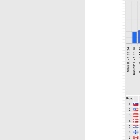
Pos.
1
2
3
4
5
6
7