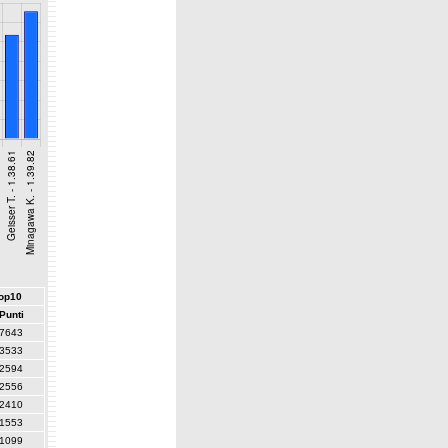
top10
Punti
7643
3533
2594
2556
2410
1553
1099