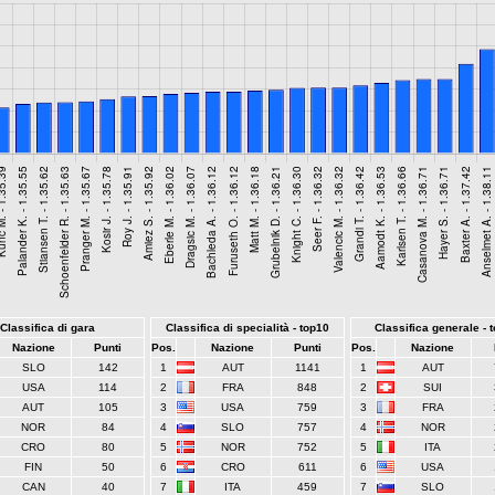
Classifica di gara
Classifica di specialità - top10
Classifica generale - 
Nazione
Punti
Pos.
Nazione
Punti
Pos.
Nazione
SLO
142
1
AUT
1141
1
AUT
USA
114
2
FRA
848
2
SUI
AUT
105
3
USA
759
3
FRA
NOR
84
4
SLO
757
4
NOR
CRO
80
5
NOR
752
5
ITA
FIN
50
6
CRO
611
6
USA
CAN
40
7
ITA
459
7
SLO