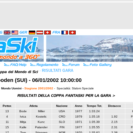
-
RISULTATI GARA
oden (SUI) - 06/01/2002 10:00:00
l Mondo Uomini
-
Stagione 2001/2002
- Specialità: Slalom Speciale
Pettor.
Atleta
Nazione
Anno
Tempo Tot.
Distacco
13
Bode
Miller
USA
1977
1:33.24
4
Ivica
Kostelic
CRO
1979
1:35.16
1.92
F
11
Mitja
Kunc
SLO
1971
1:35.39
2.15
15
Kalle
Palander
FIN
1977
1:35.55
2.31
F
17
Tom
Stiansen
NOR
1970
1:35.62
2.38
N