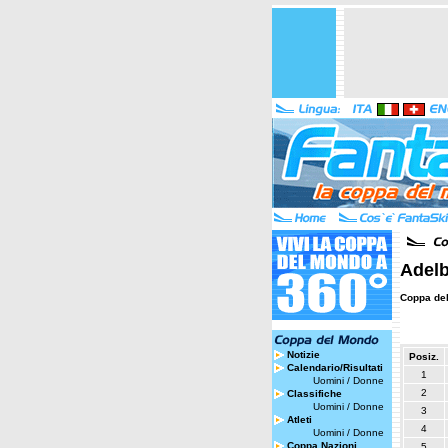
Adelb
Coppa de
Notizie
Posiz.
Calendario/Risultati
1
Uomini
/
Donne
2
Classifiche
Uomini
/
Donne
3
Atleti
4
Uomini
/
Donne
Coppa Nazioni
5