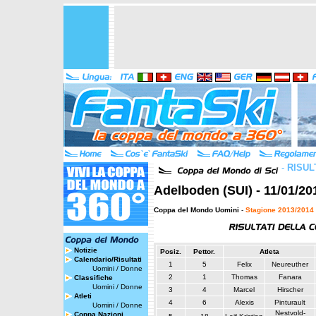
-
RISUL
Adelboden (SUI) - 11/01/20
Coppa del Mondo Uomini
-
Stagione 2013/2014
Notizie
Posiz.
Pettor.
Atleta
Calendario/Risultati
1
5
Felix
Neureuther
Uomini
/
Donne
2
1
Thomas
Fanara
Classifiche
Uomini
/
Donne
3
4
Marcel
Hirscher
Atleti
4
6
Alexis
Pinturault
Uomini
/
Donne
Nestvold-
Coppa Nazioni