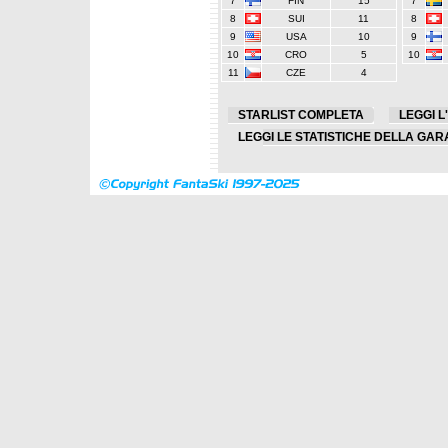
7
FIN
15
7
8
SUI
11
8
9
USA
10
9
10
CRO
5
10
11
CZE
4
STARLIST COMPLETA
LEGGI L
LEGGI LE STATISTICHE DELLA GAR