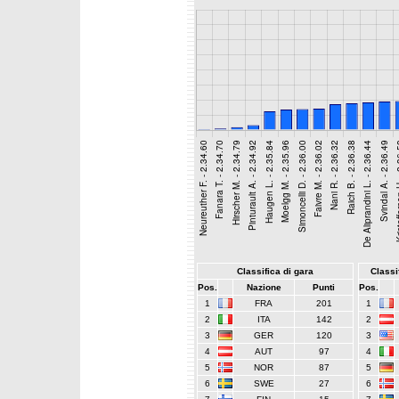
Classifica di gara
Classif
Pos.
Nazione
Punti
Pos.
1
FRA
201
1
2
ITA
142
2
3
GER
120
3
4
AUT
97
4
5
NOR
87
5
6
SWE
27
6