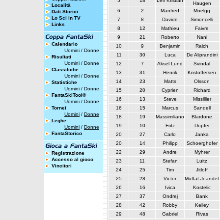
5
18
Leif Kristian
Haugen
Località
6
2
Manfred
Moelgg
Dati Storici
Lo Sci in TV
7
8
Davide
Simoncelli
Links
8
12
Mathieu
Faivre
9
21
Roberto
Nani
Calendario
10
9
Benjamin
Raich
Uomini
/
Donne
11
30
Luca
De Aliprandini
Risultati
Uomini
/
Donne
12
7
Aksel Lund
Svindal
Classifiche
13
31
Henrik
Kristoffersen
Uomini
/
Donne
14
23
Matts
Olsson
Statistiche
Uomini
/
Donne
15
20
Cyprien
Richard
FantaSkiTool®
16
13
Steve
Missillier
Uomini
/
Donne
Tornei
16
15
Marcus
Sandell
Uomini
/
Donne
18
19
Massimiliano
Blardone
Leghe
19
10
Fritz
Dopfer
Uomini
/
Donne
FantaStorico
20
27
Carlo
Janka
20
14
Philipp
Schoerghofer
22
29
Andre
Myhrer
Registrazione
Accesso al gioco
23
11
Stefan
Luitz
Vincitori
24
25
Tim
Jitloff
25
28
Victor
Muffat Jeandet
26
16
Ivica
Kostelic
27
37
Ondrej
Bank
28
42
Robby
Kelley
29
48
Gabriel
Rivas