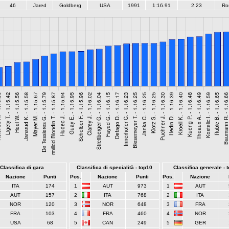
46
Jared
Goldberg
USA
1991
1:16.91
2.23
Ro
Classifica di gara
Classifica di specialità - top10
Classifica generale - 
Nazione
Punti
Pos.
Nazione
Punti
Pos.
Nazione
ITA
174
1
AUT
973
1
AUT
AUT
157
2
ITA
768
2
ITA
NOR
120
3
NOR
648
3
FRA
FRA
103
4
FRA
460
4
NOR
USA
68
5
CAN
249
5
GER