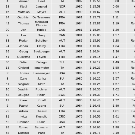
4
Werner
Heel
ITA
1982
1:15.56
0.88
Ro
18
Kjetil
Jansrud
NOR
1985
1:15.58
0.90
15
Matthias
Mayer
AUT
1990
1:15.67
0.99
34
Gauthier
De Tessieres
FRA
1981
1:15.79
1.11
Mermillod
42
Thomas
FRA
1984
1:15.87
1.19
Ro
Blondin
20
Jan
Hudec
CAN
1981
1:15.94
1.26
9
Erik
Guay
CAN
1981
1:15.95
1.27
33
Florian
Scheiber
AUT
1987
1:15.96
1.28
Ro
24
Johan
Clarey
FRA
1981
1:16.02
1.34
29
Georg
Streitberger
AUT
1981
1:16.04
1.36
61
Guillermo
Fayed
FRA
1985
1:16.15
1.47
30
Didier
Defago
SUI
1977
1:16.17
1.49
Ro
13
Christof
Innerhofer
ITA
1984
1:16.23
1.55
Ro
38
Thomas
Biesemeyer
USA
1989
1:16.25
1.57
Ro
3
Carlo
Janka
SUI
1986
1:16.25
1.57
Ro
51
Siegmar
Klotz
ITA
1987
1:16.25
1.57
N
16
Joachim
Puchner
AUT
1987
1:16.30
1.62
A
63
Douglas
Hedin
SWE
1990
1:16.39
1.71
17
Klaus
Kroell
AUT
1980
1:16.40
1.72
Sa
5
Patrick
Kueng
SUI
1984
1:16.48
1.80
F
22
Adrien
Theaux
FRA
1984
1:16.49
1.81
Sa
31
Ivica
Kostelic
CRO
1979
1:16.59
1.91
F
52
Brennan
Rubie
USA
1991
1:16.65
1.97
N
28
Romed
Baumann
AUT
1986
1:16.66
1.98
Sa
58
Dominik
Paris
ITA
1989
1:16.78
2.10
N