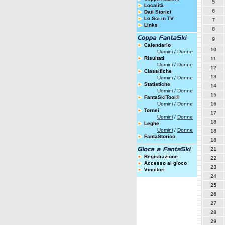
5
Località
6
Dati Storici
Lo Sci in TV
7
Links
8
9
Calendario
10
Uomini
/
Donne
Risultati
11
Uomini
/
Donne
12
Classifiche
13
Uomini
/
Donne
Statistiche
14
Uomini
/
Donne
15
FantaSkiTool®
Uomini
/
Donne
16
Tornei
17
Uomini
/
Donne
18
Leghe
Uomini
/
Donne
18
FantaStorico
18
21
Registrazione
22
Accesso al gioco
23
Vincitori
24
25
26
27
28
29