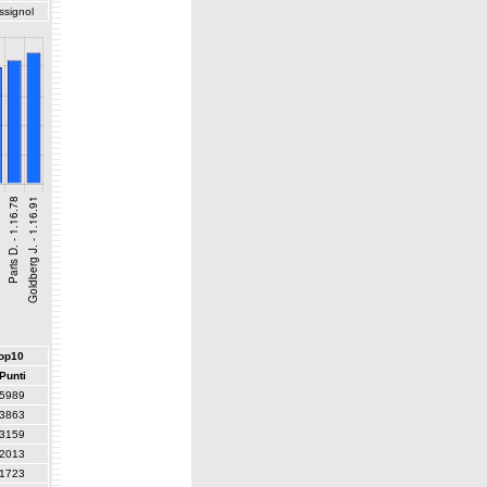
ssignol
top10
Punti
5989
3863
3159
2013
1723