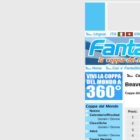
Beave
Coppa de
Notizie
Posiz.
Calendario/Risultati
1
Uomini
/
Donne
Classifiche
2
Uomini
/
Donne
3
Atleti
Uomini
/
Donne
4
Coppa Nazioni