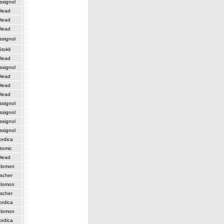
ssignol
Head
Head
Head
ssignol
Stokli
Head
ssignol
Head
Head
Head
ssignol
ssignol
ssignol
ssignol
ordica
tomic
Head
lomon
ischer
lomon
ischer
ordica
lomon
ordica