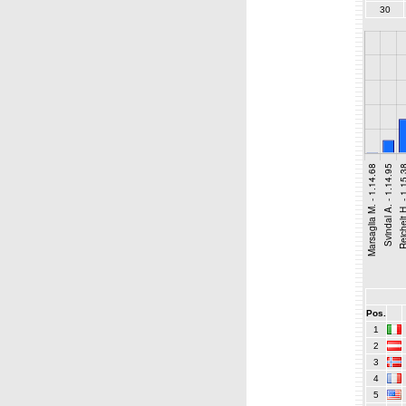
30
Pos.
1
2
3
4
5