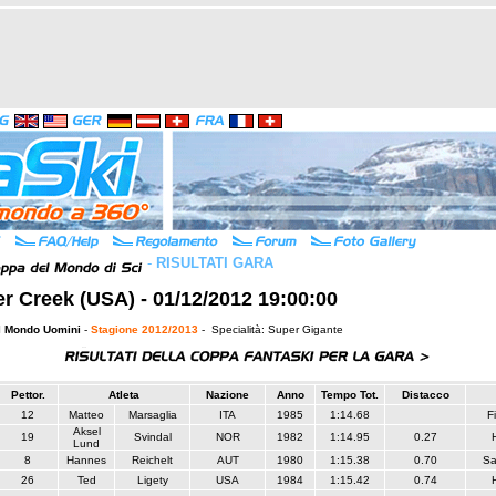
-
RISULTATI GARA
r Creek (USA) - 01/12/2012 19:00:00
l Mondo Uomini
-
Stagione 2012/2013
- Specialità: Super Gigante
Pettor.
Atleta
Nazione
Anno
Tempo Tot.
Distacco
12
Matteo
Marsaglia
ITA
1985
1:14.68
F
Aksel
19
Svindal
NOR
1982
1:14.95
0.27
Lund
8
Hannes
Reichelt
AUT
1980
1:15.38
0.70
Sa
26
Ted
Ligety
USA
1984
1:15.42
0.74