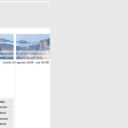
lunedì 10 agosto 2026 - ore 04:58
Sci
ischer
Head
lomon
Head