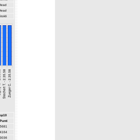
Head
Head
Stokli
top10
Punti
5681
4164
3036