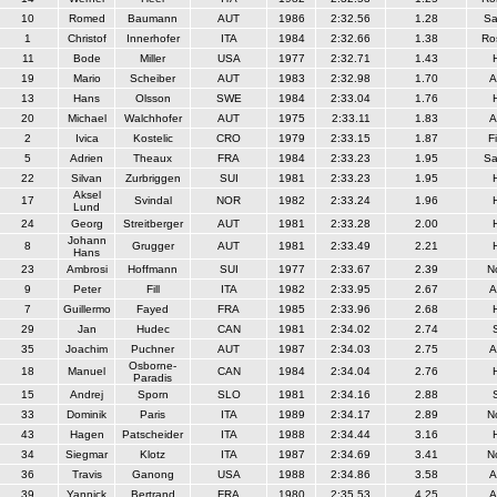
10
Romed
Baumann
AUT
1986
2:32.56
1.28
Sa
1
Christof
Innerhofer
ITA
1984
2:32.66
1.38
Ro
11
Bode
Miller
USA
1977
2:32.71
1.43
19
Mario
Scheiber
AUT
1983
2:32.98
1.70
A
13
Hans
Olsson
SWE
1984
2:33.04
1.76
20
Michael
Walchhofer
AUT
1975
2:33.11
1.83
A
2
Ivica
Kostelic
CRO
1979
2:33.15
1.87
F
5
Adrien
Theaux
FRA
1984
2:33.23
1.95
Sa
22
Silvan
Zurbriggen
SUI
1981
2:33.23
1.95
Aksel
17
Svindal
NOR
1982
2:33.24
1.96
Lund
24
Georg
Streitberger
AUT
1981
2:33.28
2.00
Johann
8
Grugger
AUT
1981
2:33.49
2.21
Hans
23
Ambrosi
Hoffmann
SUI
1977
2:33.67
2.39
N
9
Peter
Fill
ITA
1982
2:33.95
2.67
A
7
Guillermo
Fayed
FRA
1985
2:33.96
2.68
29
Jan
Hudec
CAN
1981
2:34.02
2.74
35
Joachim
Puchner
AUT
1987
2:34.03
2.75
A
Osborne-
18
Manuel
CAN
1984
2:34.04
2.76
Paradis
15
Andrej
Sporn
SLO
1981
2:34.16
2.88
33
Dominik
Paris
ITA
1989
2:34.17
2.89
N
43
Hagen
Patscheider
ITA
1988
2:34.44
3.16
34
Siegmar
Klotz
ITA
1987
2:34.69
3.41
N
36
Travis
Ganong
USA
1988
2:34.86
3.58
A
39
Yannick
Bertrand
FRA
1980
2:35.53
4.25
A