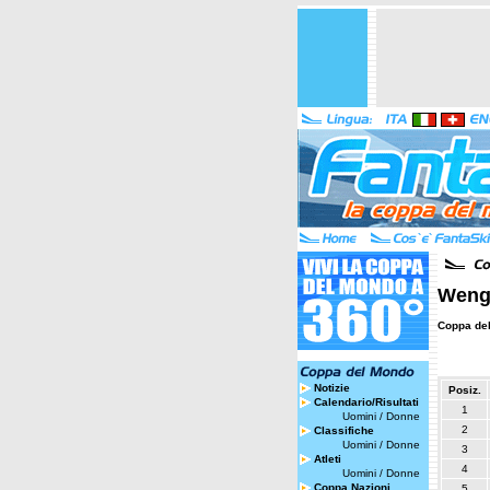
Wenge
Coppa de
Notizie
Posiz.
Calendario/Risultati
1
Uomini
/
Donne
2
Classifiche
Uomini
/
Donne
3
Atleti
4
Uomini
/
Donne
Coppa Nazioni
5