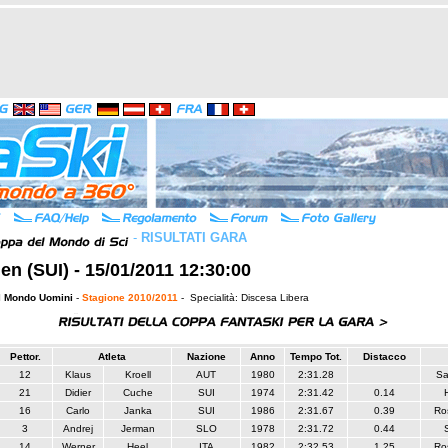
-
RISULTATI GARA
n (SUI) - 15/01/2011 12:30:00
l Mondo Uomini
-
Stagione 2010/2011
- Specialità: Discesa Libera
Pettor.
Atleta
Nazione
Anno
Tempo Tot.
Distacco
12
Klaus
Kroell
AUT
1980
2:31.28
Sa
21
Didier
Cuche
SUI
1974
2:31.42
0.14
16
Carlo
Janka
SUI
1986
2:31.67
0.39
Ro
3
Andrej
Jerman
SLO
1978
2:31.72
0.44
14
Werner
Heel
ITA
1982
2:32.53
1.25
Ro