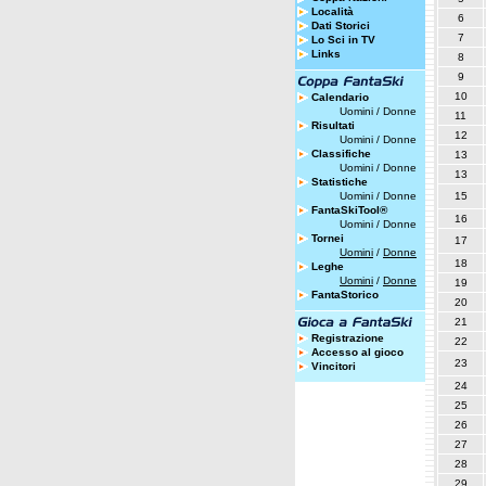
Località
6
Dati Storici
7
Lo Sci in TV
Links
8
9
10
Calendario
Uomini
/
Donne
11
Risultati
12
Uomini
/
Donne
Classifiche
13
Uomini
/
Donne
13
Statistiche
Uomini
/
Donne
15
FantaSkiTool®
16
Uomini
/
Donne
Tornei
17
Uomini
/
Donne
18
Leghe
Uomini
/
Donne
19
FantaStorico
20
21
Registrazione
22
Accesso al gioco
23
Vincitori
24
25
26
27
28
29