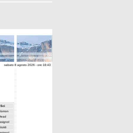
sabato 8 agosto 2026 - ore 16:43
Sci
lomon
Head
ssignol
Stokli
ssignol