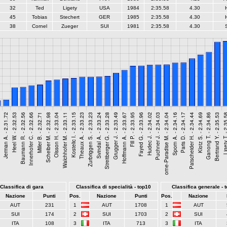
32
Ted
Ligety
USA
1984
2:35.58
4.30
45
Tobias
Stechert
GER
1985
2:35.58
4.30
38
Cornel
Zueger
SUI
1981
2:35.58
4.30
Classifica di gara
Classifica di specialità - top10
Classifica generale - 
Nazione
Punti
Pos.
Nazione
Punti
Pos.
Nazione
AUT
231
1
AUT
1708
1
AUT
SUI
174
2
SUI
1703
2
SUI
ITA
108
3
ITA
713
3
ITA