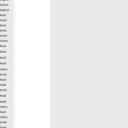
lomon
ssignol
Head
tomic
Head
tomic
ischer
lomon
Head
Head
Head
Head
ordica
tomic
Head
Stokli
tomic
Head
Stokli
ordica
Head
ordica
tomic
tomic