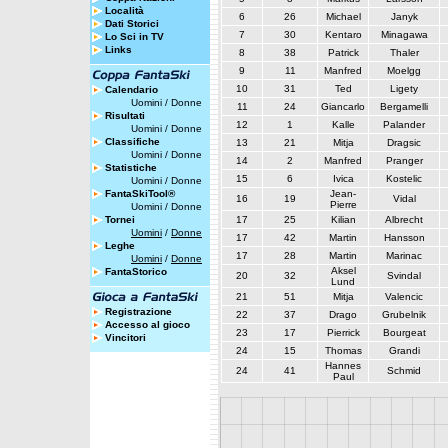
Località
6
26
Michael
Janyk
Dati Storici
7
30
Kentaro
Minagawa
Lo Sci in TV
Links
8
38
Patrick
Thaler
9
11
Manfred
Moelgg
10
31
Ted
Ligety
Calendario
Uomini
/
Donne
11
24
Giancarlo
Bergamelli
Risultati
12
1
Kalle
Palander
Uomini
/
Donne
Classifiche
13
21
Mitja
Dragsic
Uomini
/
Donne
14
2
Manfred
Pranger
Statistiche
15
6
Ivica
Kostelic
Uomini
/
Donne
FantaSkiTool®
Jean-
16
19
Vidal
Pierre
Uomini
/
Donne
Tornei
17
25
Kilian
Albrecht
Uomini
/
Donne
17
42
Martin
Hansson
Leghe
17
28
Martin
Marinac
Uomini
/
Donne
Aksel
FantaStorico
20
32
Svindal
Lund
21
51
Mitja
Valencic
Registrazione
22
37
Drago
Grubelnik
Accesso al gioco
23
17
Pierrick
Bourgeat
Vincitori
24
15
Thomas
Grandi
Hannes
24
41
Schmid
Paul