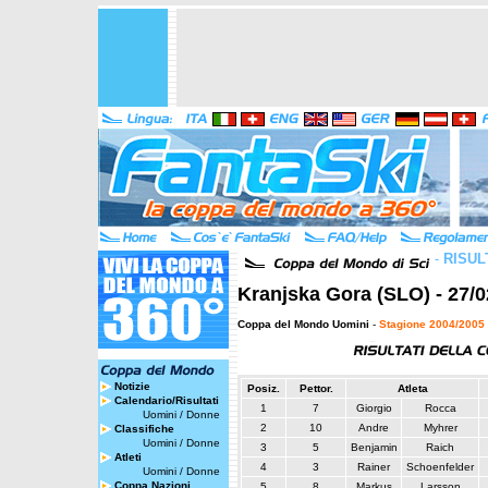
-
RISUL
Kranjska Gora (SLO) - 27/0
Coppa del Mondo Uomini
-
Stagione 2004/2005
Notizie
Posiz.
Pettor.
Atleta
Calendario/Risultati
1
7
Giorgio
Rocca
Uomini
/
Donne
2
10
Andre
Myhrer
Classifiche
Uomini
/
Donne
3
5
Benjamin
Raich
Atleti
4
3
Rainer
Schoenfelder
Uomini
/
Donne
Coppa Nazioni
5
8
Markus
Larsson