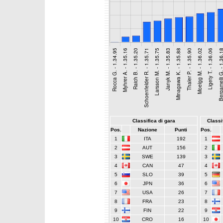
Classifica di gara
Classif
Pos.
Nazione
Punti
Pos.
1
ITA
192
1
2
AUT
156
2
3
SWE
139
3
4
CAN
47
4
5
SLO
39
5
6
JPN
36
6
7
USA
26
7
8
FRA
23
8
9
FIN
22
9
10
CRO
16
10