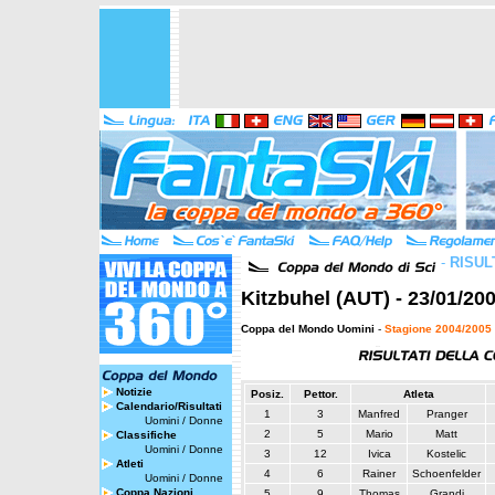
-
RISUL
Kitzbuhel (AUT) - 23/01/20
Coppa del Mondo Uomini
-
Stagione 2004/2005
Notizie
Posiz.
Pettor.
Atleta
Calendario/Risultati
1
3
Manfred
Pranger
Uomini
/
Donne
2
5
Mario
Matt
Classifiche
Uomini
/
Donne
3
12
Ivica
Kostelic
Atleti
4
6
Rainer
Schoenfelder
Uomini
/
Donne
Coppa Nazioni
5
9
Thomas
Grandi