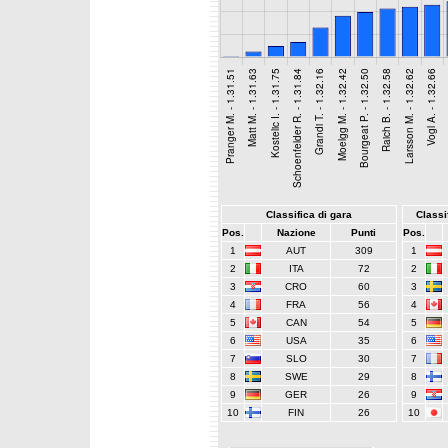
Classifica di gara
Classif
Pos.
Nazione
Punti
Pos.
1
AUT
309
1
2
ITA
72
2
3
CRO
60
3
4
FRA
56
4
5
CAN
54
5
6
USA
35
6
7
SLO
30
7
8
SWE
29
8
9
GER
26
9
10
FIN
26
10