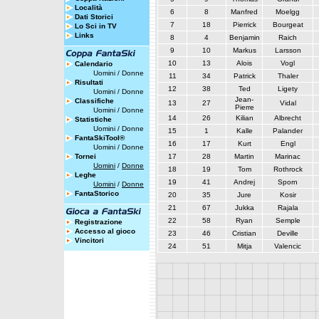
Località
6
8
Manfred
Moelgg
Dati Storici
7
18
Pierrick
Bourgeat
Lo Sci in TV
Links
8
4
Benjamin
Raich
9
10
Markus
Larsson
10
13
Alois
Vogl
Calendario
Uomini
/
Donne
11
34
Patrick
Thaler
Risultati
12
38
Ted
Ligety
Uomini
/
Donne
Jean-
Classifiche
13
27
Vidal
Pierre
Uomini
/
Donne
14
26
Kilian
Albrecht
Statistiche
Uomini
/
Donne
15
1
Kalle
Palander
FantaSkiTool®
16
17
Kurt
Engl
Uomini
/
Donne
Tornei
17
28
Martin
Marinac
Uomini
/
Donne
18
19
Tom
Rothrock
Leghe
19
41
Andrej
Sporn
Uomini
/
Donne
FantaStorico
20
35
Jure
Kosir
21
67
Jukka
Rajala
22
58
Ryan
Semple
Registrazione
Accesso al gioco
23
46
Cristian
Deville
Vincitori
24
51
Mitja
Valencic