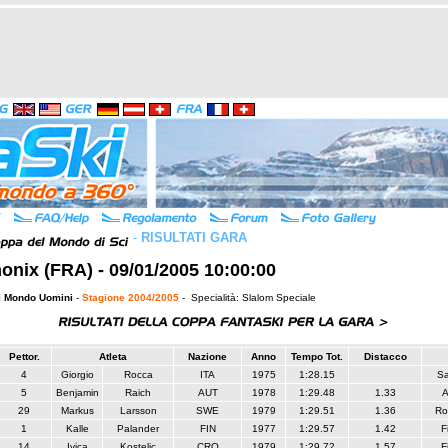
-
RISULTATI GARA
nix (FRA) - 09/01/2005 10:00:00
l Mondo Uomini
-
Stagione 2004/2005
- Specialità: Slalom Speciale
Pettor.
Atleta
Nazione
Anno
Tempo Tot.
Distacco
4
Giorgio
Rocca
ITA
1975
1:28.15
S
5
Benjamin
Raich
AUT
1978
1:29.48
1.33
A
29
Markus
Larsson
SWE
1979
1:29.51
1.36
Ro
1
Kalle
Palander
FIN
1977
1:29.57
1.42
F
14
Ivica
Kostelic
CRO
1979
1:29.72
1.57
F