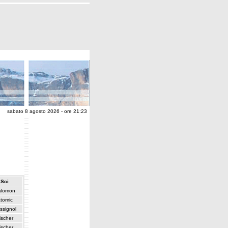
sabato 8 agosto 2026 - ore 21:23
Sci
alomon
tomic
ssignol
ischer
ischer