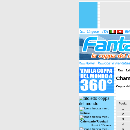
Chamo
Coppa de
Posiz.
1
Notizie
2
3
Calendario/Risultati
4
Uomini
/
Donne
5