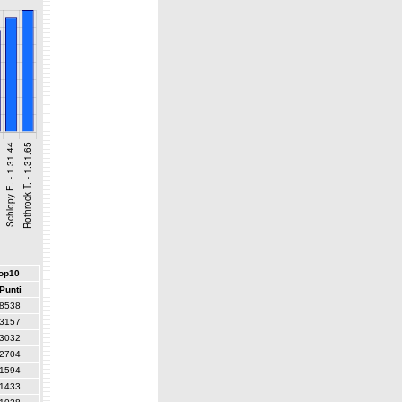
top10
Punti
8538
3157
3032
2704
1594
1433