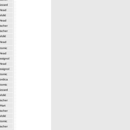
izzard
Head
Volkl
Head
ischer
ischer
Volkl
Head
tomic
Head
ssignol
Head
ssignol
tomic
ordica
tomic
izzard
Volkl
ischer
Hart
ischer
Volkl
tomic
ischer