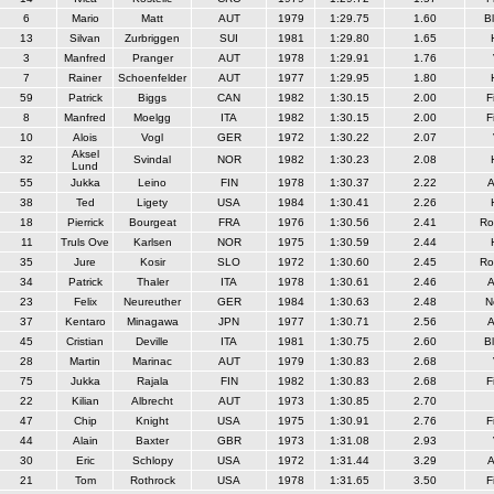
6
Mario
Matt
AUT
1979
1:29.75
1.60
Bl
13
Silvan
Zurbriggen
SUI
1981
1:29.80
1.65
3
Manfred
Pranger
AUT
1978
1:29.91
1.76
7
Rainer
Schoenfelder
AUT
1977
1:29.95
1.80
59
Patrick
Biggs
CAN
1982
1:30.15
2.00
F
8
Manfred
Moelgg
ITA
1982
1:30.15
2.00
F
10
Alois
Vogl
GER
1972
1:30.22
2.07
Aksel
32
Svindal
NOR
1982
1:30.23
2.08
Lund
55
Jukka
Leino
FIN
1978
1:30.37
2.22
A
38
Ted
Ligety
USA
1984
1:30.41
2.26
18
Pierrick
Bourgeat
FRA
1976
1:30.56
2.41
Ro
11
Truls Ove
Karlsen
NOR
1975
1:30.59
2.44
35
Jure
Kosir
SLO
1972
1:30.60
2.45
Ro
34
Patrick
Thaler
ITA
1978
1:30.61
2.46
A
23
Felix
Neureuther
GER
1984
1:30.63
2.48
N
37
Kentaro
Minagawa
JPN
1977
1:30.71
2.56
A
45
Cristian
Deville
ITA
1981
1:30.75
2.60
Bl
28
Martin
Marinac
AUT
1979
1:30.83
2.68
75
Jukka
Rajala
FIN
1982
1:30.83
2.68
F
22
Kilian
Albrecht
AUT
1973
1:30.85
2.70
47
Chip
Knight
USA
1975
1:30.91
2.76
F
44
Alain
Baxter
GBR
1973
1:31.08
2.93
30
Eric
Schlopy
USA
1972
1:31.44
3.29
A
21
Tom
Rothrock
USA
1978
1:31.65
3.50
F