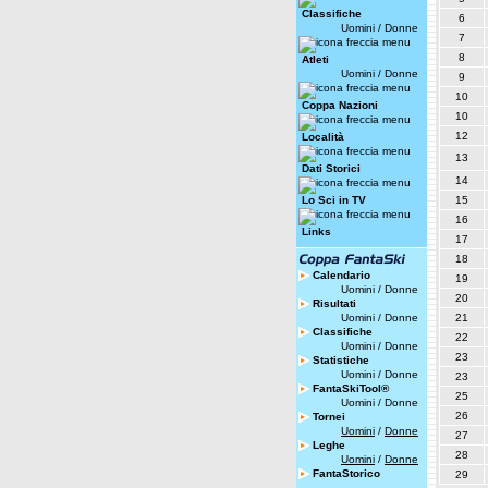
Classifiche
6
Uomini
/
Donne
7
8
Atleti
Uomini
/
Donne
9
10
Coppa Nazioni
10
12
Località
13
Dati Storici
14
Lo Sci in TV
15
16
Links
17
18
Calendario
19
Uomini
/
Donne
20
Risultati
Uomini
/
Donne
21
Classifiche
22
Uomini
/
Donne
23
Statistiche
Uomini
/
Donne
23
FantaSkiTool®
25
Uomini
/
Donne
26
Tornei
Uomini
/
Donne
27
Leghe
28
Uomini
/
Donne
FantaStorico
29