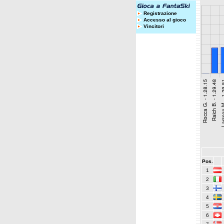
Registrazione
Accesso al gioco
Vincitori
Pos.
1
2
3
4
5
6