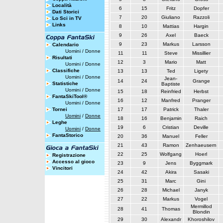
Località
6
15
Fritz
Dopfer
Dati Storici
7
20
Giuliano
Razzoli
Lo Sci in TV
Links
8
10
Mattias
Hargin
9
26
Axel
Baeck
9
23
Markus
Larsson
Calendario
Uomini
/
Donne
11
11
Steve
Missillier
Risultati
12
3
Mario
Matt
Uomini
/
Donne
Classifiche
13
13
Ted
Ligety
Uomini
/
Donne
Jean-
14
24
Grange
Statistiche
Baptiste
Uomini
/
Donne
15
18
Reinfried
Herbst
FantaSkiTool®
16
12
Manfred
Pranger
Uomini
/
Donne
Tornei
17
17
Patrick
Thaler
Uomini
/
Donne
18
16
Benjamin
Raich
Leghe
19
6
Cristian
Deville
Uomini
/
Donne
FantaStorico
20
36
Manuel
Feller
21
43
Ramon
Zenhaeusern
22
25
Wolfgang
Hoerl
Registrazione
Accesso al gioco
23
9
Jens
Byggmark
Vincitori
24
42
Akira
Sasaki
25
31
Marc
Gini
26
28
Michael
Janyk
27
22
Markus
Vogel
Mermillod
28
41
Thomas
Blondin
29
30
Alexandr
Khoroshilov