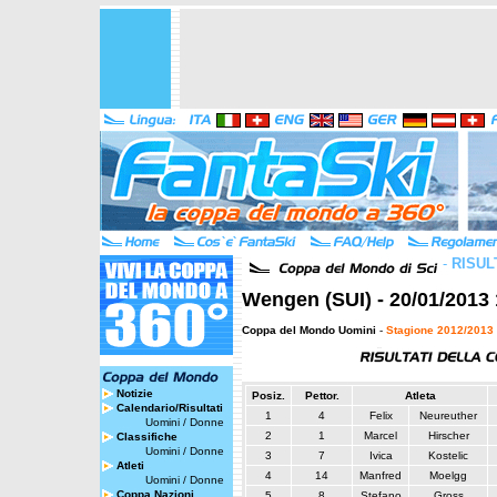
-
RISUL
Wengen (SUI) - 20/01/2013 
Coppa del Mondo Uomini
-
Stagione 2012/2013
Notizie
Posiz.
Pettor.
Atleta
Calendario/Risultati
1
4
Felix
Neureuther
Uomini
/
Donne
2
1
Marcel
Hirscher
Classifiche
Uomini
/
Donne
3
7
Ivica
Kostelic
Atleti
4
14
Manfred
Moelgg
Uomini
/
Donne
Coppa Nazioni
5
8
Stefano
Gross