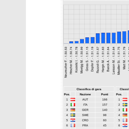
Classifica di gara
Classif
Pos.
Nazione
Punti
Pos.
1
AUT
166
1
2
ITA
157
2
3
GER
140
3
4
SWE
98
4
5
CRO
60
5
6
FRA
45
6