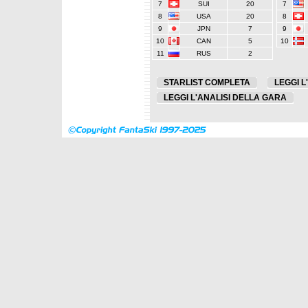
7
SUI
20
7
8
USA
20
8
9
JPN
7
9
10
CAN
5
10
11
RUS
2
STARLIST COMPLETA
LEGGI L
LEGGI L'ANALISI DELLA GARA