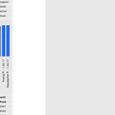
ssignol
Stokli
ischer
Head
top10
Punti
5347
4342