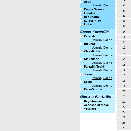
3
Atleti
Uomini
/
Donne
4
Coppa Nazioni
5
Località
6
Dati Storici
Lo Sci in TV
6
Links
8
9
Calendario
10
Uomini
/
Donne
11
Risultati
Uomini
/
Donne
12
Classifiche
13
Uomini
/
Donne
14
Statistiche
Uomini
/
Donne
15
FantaSkiTool®
16
Uomini
/
Donne
Tornei
17
Uomini
/
Donne
18
Leghe
Uomini
/
Donne
18
FantaStorico
20
21
Registrazione
22
Accesso al gioco
23
Vincitori
24
25
26
27