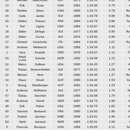
21
Michael
Walchhofer
AUT
1975
1:33.55
0.62
A
13
Erik
Guay
CAN
1981
1:33.68
0.75
28
Robbie
Dixon
CAN
1985
1:33.72
0.79
Ro
15
Carlo
Janka
SUI
1986
1:33.79
0.86
Ro
42
Adrien
Theaux
FRA
1984
1:33.79
0.86
S
3
Ted
Ligety
USA
1984
1:33.87
0.94
18
Didier
Defago
SUI
1977
1:33.88
0.95
Ro
19
Didier
Cuche
SUI
1974
1:33.92
0.99
17
Christof
Innerhofer
ITA
1984
1:34.00
1.07
Ro
26
Andrew
Weibrecht
USA
1986
1:34.04
1.11
1
Ivica
Kostelic
CRO
1979
1:34.07
1.14
F
Aksel
20
Svindal
NOR
1982
1:34.08
1.15
Lund
14
Marco
Sullivan
USA
1980
1:34.20
1.27
A
12
Tobias
Gruenenfelder
SUI
1977
1:34.22
1.29
A
22
Werner
Heel
ITA
1982
1:34.30
1.37
Ro
10
Klaus
Kroell
AUT
1980
1:34.46
1.53
S
2
Georg
Streitberger
AUT
1981
1:34.46
1.53
9
Ambrosi
Hoffmann
SUI
1977
1:34.63
1.70
N
57
Tobias
Stechert
GER
1985
1:34.68
1.75
49
Andreas
Strodl
GER
1987
1:34.73
1.80
A
48
Erik
Fisher
USA
1985
1:34.75
1.82
A
40
Yannick
Bertrand
FRA
1980
1:34.83
1.90
A
27
Patrick
Jaerbyn
SWE
1969
1:34.91
1.98
A
63
Kjetil
Jansrud
NOR
1985
1:35.01
2.08
5
Francois
Bourque
CAN
1984
1:35.05
2.12
S