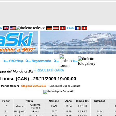
-
RISULTATI GARA
Louise (CAN) - 29/11/2009 19:00:00
l Mondo Uomini
-
Stagione 2009/2010
- Specialità: Super Gigante
Pettor.
Atleta
Nazione
Anno
Tempo Tot.
Distacco
Osborne-
7
Manuel
CAN
1984
1:32.93
Paradis
11
Benjamin
Raich
AUT
1978
1:33.17
0.24
A