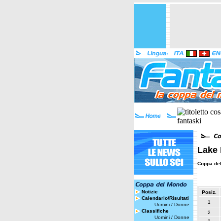
Lake 
Coppa de
Notizie
Posiz.
Calendario/Risultati
1
Uomini
/
Donne
Classifiche
2
Uomini
/
Donne