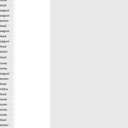
tomic
Head
ssignol
ssignol
alomon
Head
ssignol
Head
ssignol
Head
ischer
Head
tomic
tomic
ssignol
alomon
Head
ordica
Head
tomic
tomic
tomic
tomic
Head
alomon