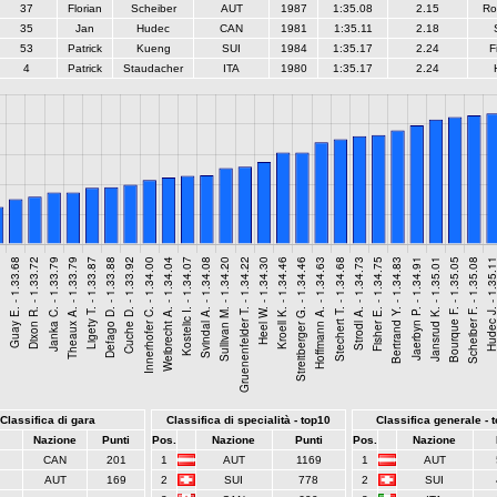
37
Florian
Scheiber
AUT
1987
1:35.08
2.15
Ro
35
Jan
Hudec
CAN
1981
1:35.11
2.18
53
Patrick
Kueng
SUI
1984
1:35.17
2.24
F
4
Patrick
Staudacher
ITA
1980
1:35.17
2.24
Classifica di gara
Classifica di specialità - top10
Classifica generale - 
Nazione
Punti
Pos.
Nazione
Punti
Pos.
Nazione
CAN
201
1
AUT
1169
1
AUT
AUT
169
2
SUI
778
2
SUI