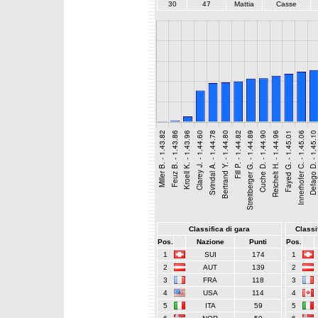
30
47
Mattia
Casse
Classifica di gara
Classif
Pos.
Nazione
Punti
Pos.
1
SUI
174
1
2
AUT
139
2
3
FRA
118
3
4
USA
114
4
5
ITA
59
5