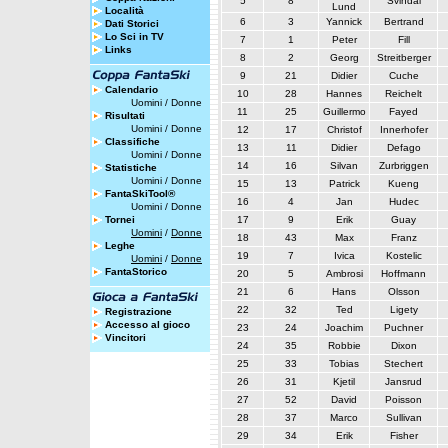
5
8
Svindal
Lund
Località
6
3
Yannick
Bertrand
Dati Storici
Lo Sci in TV
7
1
Peter
Fill
Links
8
2
Georg
Streitberger
9
21
Didier
Cuche
Calendario
10
28
Hannes
Reichelt
Uomini
/
Donne
11
25
Guillermo
Fayed
Risultati
Uomini
/
Donne
12
17
Christof
Innerhofer
Classifiche
13
11
Didier
Defago
Uomini
/
Donne
14
16
Silvan
Zurbriggen
Statistiche
Uomini
/
Donne
15
13
Patrick
Kueng
FantaSkiTool®
16
4
Jan
Hudec
Uomini
/
Donne
Tornei
17
9
Erik
Guay
Uomini
/
Donne
18
43
Max
Franz
Leghe
19
7
Ivica
Kostelic
Uomini
/
Donne
FantaStorico
20
5
Ambrosi
Hoffmann
21
6
Hans
Olsson
22
32
Ted
Ligety
Registrazione
Accesso al gioco
23
24
Joachim
Puchner
Vincitori
24
35
Robbie
Dixon
25
33
Tobias
Stechert
26
31
Kjetil
Jansrud
27
52
David
Poisson
28
37
Marco
Sullivan
29
34
Erik
Fisher