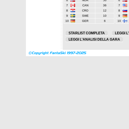
6
NOR
50
6
7
CAN
36
7
8
CRO
12
8
9
SWE
10
9
10
GER
6
10
STARLIST COMPLETA
LEGGI L
LEGGI L'ANALISI DELLA GARA