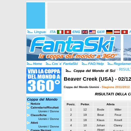
-
RISUL
Beaver Creek (USA) - 02/12
Coppa del Mondo Uomini
-
Stagione 2011/2012
Notizie
Posiz.
Pettor.
Atleta
Calendario/Risultati
1
12
Bode
Miller
Uomini
/
Donne
2
19
Beat
Feuz
Classifiche
Uomini
/
Donne
3
18
Klaus
Kroell
Atleti
4
10
Johan
Clarey
Uomini
/
Donne
Aksel
Coppa Nazioni