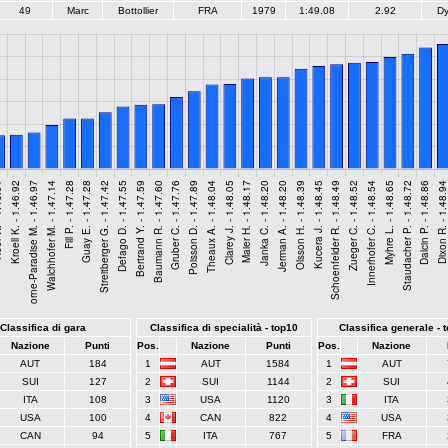
49
Marc
Bottollier
FRA
1979
1:49.08
2.92
Dy
Classifica di gara
Classifica di specialità - top10
Classifica generale - 
Nazione
Punti
Pos.
Nazione
Punti
Pos.
Nazione
AUT
184
1
AUT
1584
1
AUT
SUI
127
2
SUI
1144
2
SUI
ITA
108
3
USA
1120
3
ITA
USA
100
4
CAN
822
4
USA
CAN
94
5
ITA
767
5
FRA