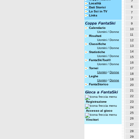
5
Località
6
Dati Storici
Lo Sci in TV
7
Links
7
9
Calendario
10
Uomini
/
Donne
11
Risultati
Uomini
/
Donne
12
Classifiche
13
Uomini
/
Donne
14
Statistiche
Uomini
/
Donne
15
FantaSkiTool®
16
Uomini
/
Donne
Tornei
17
Uomini
/
Donne
18
Leghe
18
Uomini
/
Donne
FantaStorico
20
21
22
Registrazione
23
24
Accesso al gioco
25
26
Vincitori
27
28
29