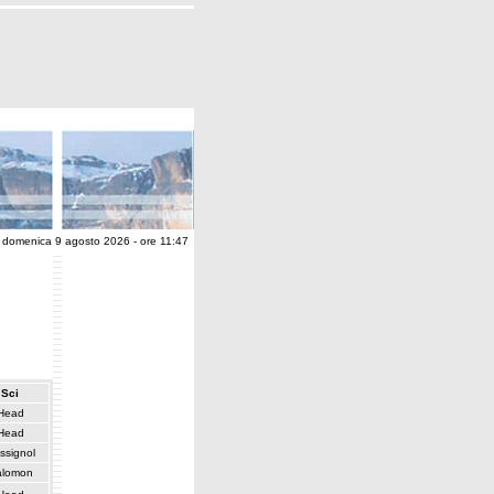
domenica 9 agosto 2026 - ore 11:47
Sci
Head
Head
ssignol
alomon