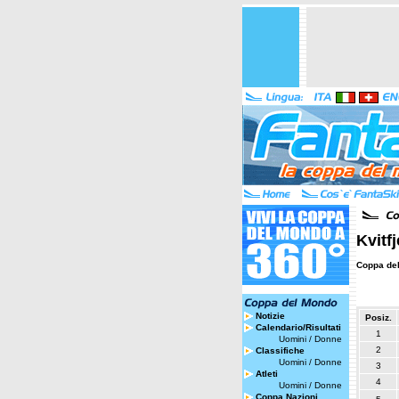
Kvitf
Coppa de
Notizie
Posiz.
Calendario/Risultati
1
Uomini
/
Donne
2
Classifiche
Uomini
/
Donne
3
Atleti
4
Uomini
/
Donne
Coppa Nazioni