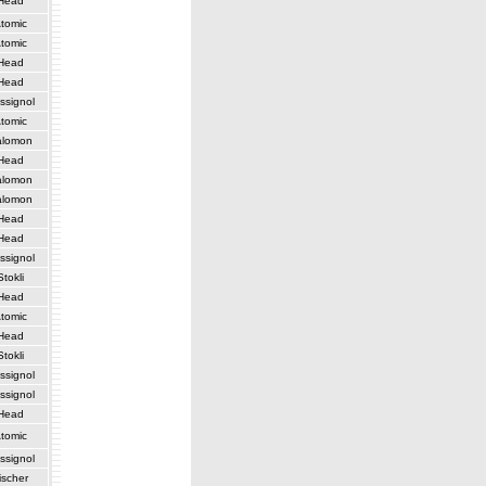
Head
tomic
tomic
Head
Head
ssignol
tomic
alomon
Head
alomon
alomon
Head
Head
ssignol
Stokli
Head
tomic
Head
Stokli
ssignol
ssignol
Head
tomic
ssignol
ischer