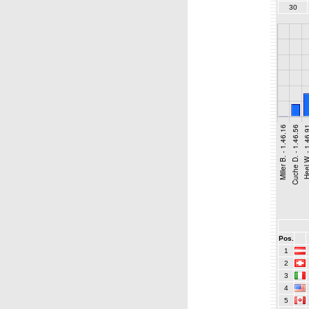
30
Pos.
1
2
3
4
5