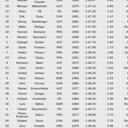
22
Manuel
CAN
1984
1:46.97
0.81
Paradis
18
Michael
Walchhofer
AUT
1975
1:47.14
0.98
A
12
Peter
Fill
ITA
1982
1:47.28
1.12
A
11
Erik
Guay
CAN
1981
1:47.28
1.12
25
Georg
Streitberger
AUT
1981
1:47.42
1.26
14
Didier
Defago
SUI
1977
1:47.55
1.39
Ro
29
Yannick
Bertrand
FRA
1980
1:47.59
1.43
A
6
Romed
Baumann
AUT
1986
1:47.60
1.44
S
1
Cristoph
Gruber
AUT
1976
1:47.76
1.60
26
David
Poisson
FRA
1982
1:47.89
1.73
S
7
Adrien
Theaux
FRA
1984
1:48.04
1.88
S
23
Johan
Clarey
FRA
1981
1:48.05
1.89
8
Hermann
Maier
AUT
1972
1:48.17
2.01
57
Carlo
Janka
SUI
1986
1:48.20
2.04
Ro
20
Andrej
Jerman
SLO
1978
1:48.20
2.04
3
Hans
Olsson
SWE
1984
1:48.39
2.23
30
John
Kucera
CAN
1984
1:48.45
2.29
A
28
Rainer
Schoenfelder
AUT
1977
1:48.49
2.33
39
Cornel
Zueger
SUI
1981
1:48.52
2.36
5
Christof
Innerhofer
ITA
1984
1:48.54
2.38
Ro
46
Lars
Myhre
NOR
1984
1:48.65
2.49
Ro
2
Patrick
Staudacher
ITA
1980
1:48.72
2.56
Pierre-
31
Dalcin
FRA
1977
1:48.86
2.70
A
Emanuel
56
Robbie
Dixon
CAN
1985
1:48.94
2.78
Ro
32
Ivica
Kostelic
CRO
1979
1:49.04
2.88
F