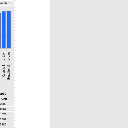
nastar
top10
Punti
7003
4064
3721
3202
2382