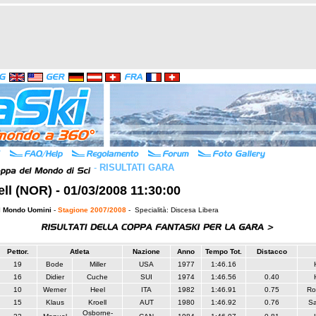
-
RISULTATI GARA
jell (NOR) - 01/03/2008 11:30:00
l Mondo Uomini
-
Stagione 2007/2008
- Specialità: Discesa Libera
Pettor.
Atleta
Nazione
Anno
Tempo Tot.
Distacco
19
Bode
Miller
USA
1977
1:46.16
16
Didier
Cuche
SUI
1974
1:46.56
0.40
10
Werner
Heel
ITA
1982
1:46.91
0.75
Ro
15
Klaus
Kroell
AUT
1980
1:46.92
0.76
S
Osborne-