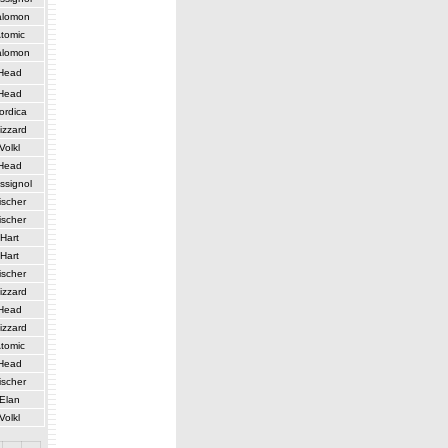
alomon
tomic
alomon
Head
Head
ordica
izzard
Volkl
Head
ssignol
ischer
ischer
Hart
Hart
ischer
izzard
Head
izzard
tomic
Head
ischer
Elan
Volkl