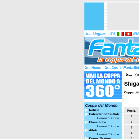
Shiga
Coppa de
Notizie
Posiz.
Calendario/Risultati
1
Uomini
/
Donne
1
Classifiche
Uomini
/
Donne
3
Atleti
4
Uomini
/
Donne
Coppa Nazioni
5