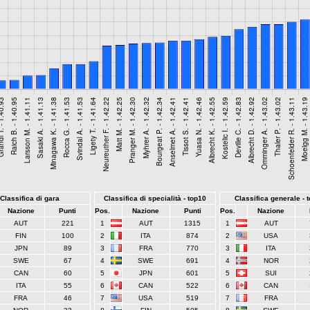
Classifica di gara
Classifica di specialità - top10
Classifica generale - 
Nazione
Punti
Pos.
Nazione
Punti
Pos.
Nazione
AUT
221
1
AUT
1315
1
AUT
FIN
100
2
ITA
874
2
USA
JPN
89
3
FRA
770
3
ITA
SWE
67
4
SWE
691
4
NOR
CAN
60
5
JPN
601
5
SUI
ITA
55
6
CAN
522
6
CAN
FRA
46
7
USA
519
7
FRA