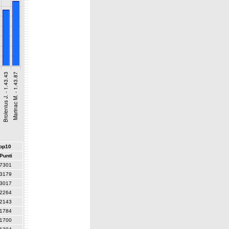
top10
Punti
7301
3179
3017
2264
2143
1784
1700