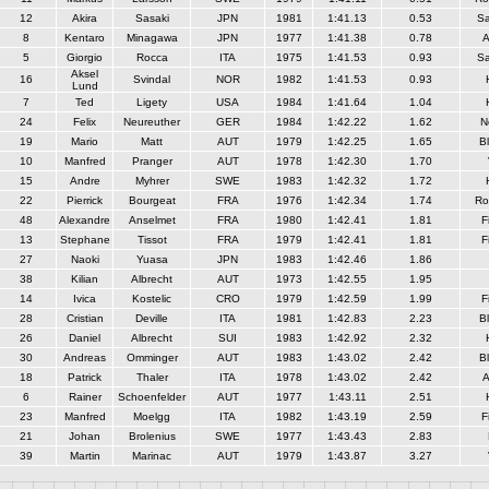
12
Akira
Sasaki
JPN
1981
1:41.13
0.53
S
8
Kentaro
Minagawa
JPN
1977
1:41.38
0.78
A
5
Giorgio
Rocca
ITA
1975
1:41.53
0.93
S
Aksel
16
Svindal
NOR
1982
1:41.53
0.93
Lund
7
Ted
Ligety
USA
1984
1:41.64
1.04
24
Felix
Neureuther
GER
1984
1:42.22
1.62
N
19
Mario
Matt
AUT
1979
1:42.25
1.65
Bl
10
Manfred
Pranger
AUT
1978
1:42.30
1.70
15
Andre
Myhrer
SWE
1983
1:42.32
1.72
22
Pierrick
Bourgeat
FRA
1976
1:42.34
1.74
Ro
48
Alexandre
Anselmet
FRA
1980
1:42.41
1.81
F
13
Stephane
Tissot
FRA
1979
1:42.41
1.81
F
27
Naoki
Yuasa
JPN
1983
1:42.46
1.86
38
Kilian
Albrecht
AUT
1973
1:42.55
1.95
14
Ivica
Kostelic
CRO
1979
1:42.59
1.99
F
28
Cristian
Deville
ITA
1981
1:42.83
2.23
Bl
26
Daniel
Albrecht
SUI
1983
1:42.92
2.32
30
Andreas
Omminger
AUT
1983
1:43.02
2.42
Bl
18
Patrick
Thaler
ITA
1978
1:43.02
2.42
A
6
Rainer
Schoenfelder
AUT
1977
1:43.11
2.51
23
Manfred
Moelgg
ITA
1982
1:43.19
2.59
F
21
Johan
Brolenius
SWE
1977
1:43.43
2.83
39
Martin
Marinac
AUT
1979
1:43.87
3.27