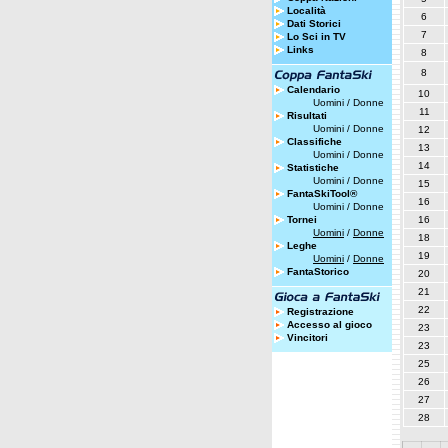
Località
6
Dati Storici
7
Lo Sci in TV
Links
8
8
Calendario
10
Uomini
/
Donne
11
Risultati
Uomini
/
Donne
12
Classifiche
13
Uomini
/
Donne
14
Statistiche
Uomini
/
Donne
15
FantaSkiTool®
16
Uomini
/
Donne
Tornei
16
Uomini
/
Donne
18
Leghe
19
Uomini
/
Donne
FantaStorico
20
21
22
Registrazione
Accesso al gioco
23
Vincitori
23
25
26
27
28