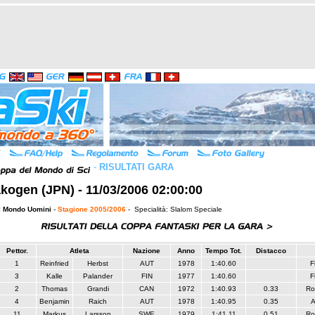
-
RISULTATI GARA
kogen (JPN) - 11/03/2006 02:00:00
l Mondo Uomini
-
Stagione 2005/2006
- Specialità: Slalom Speciale
Pettor.
Atleta
Nazione
Anno
Tempo Tot.
Distacco
1
Reinfried
Herbst
AUT
1978
1:40.60
F
3
Kalle
Palander
FIN
1977
1:40.60
F
2
Thomas
Grandi
CAN
1972
1:40.93
0.33
Ro
4
Benjamin
Raich
AUT
1978
1:40.95
0.35
A
11
Markus
Larsson
SWE
1979
1:41.11
0.51
Ro