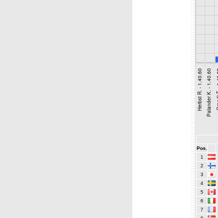
Pos.
1
2
3
4
5
6
7