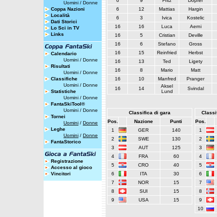
6
9
Fritz
Dopfer
Uomini
/
Donne
Coppa Nazioni
6
12
Mattias
Hargin
Località
6
3
Ivica
Kostelic
Dati Storici
16
16
Luca
Aerni
Lo Sci in TV
Links
16
5
Cristian
Deville
16
6
Stefano
Gross
16
15
Reinfried
Herbst
Calendario
Uomini
/
Donne
16
13
Ted
Ligety
Risultati
16
8
Mario
Matt
Uomini
/
Donne
Classifiche
16
10
Manfred
Pranger
Uomini
/
Donne
Aksel
16
14
Svindal
Statistiche
Lund
Uomini
/
Donne
FantaSkiTool®
Uomini
/
Donne
Classifica di gara
Classif
Tornei
Pos.
Nazione
Punti
Pos.
Uomini
/
Donne
Leghe
1
GER
140
1
Uomini
/
Donne
2
SWE
130
2
FantaStorico
3
AUT
125
3
4
FRA
60
4
Registrazione
5
CRO
40
5
Accesso al gioco
Vincitori
6
ITA
30
6
7
NOR
15
7
8
SUI
15
8
9
USA
15
9
10