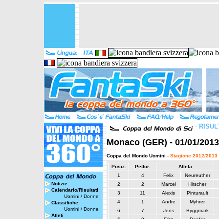
-
RISUL
Monaco (GER) - 01/01/2013
Coppa del Mondo Uomini
-
Stagione 2012/2013
Posiz.
Pettor.
Atleta
1
4
Felix
Neureuther
Notizie
2
2
Marcel
Hirscher
Calendario/Risultati
3
11
Alexis
Pinturault
Uomini
/
Donne
4
1
Andre
Myhrer
Classifiche
Uomini
/
Donne
6
7
Jens
Byggmark
Atleti