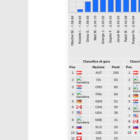
Classifica di gara
Classif
Pos.
Nazione
Punti
Pos.
1
AUT
200
1
2
ITA
83
2
3
CRO
80
3
4
FRA
69
4
5
GER
52
5
6
CAN
50
6
7
USA
38
7
8
SWE
31
8
9
SLO
26
9
10
CZE
22
10
11
SUI
20