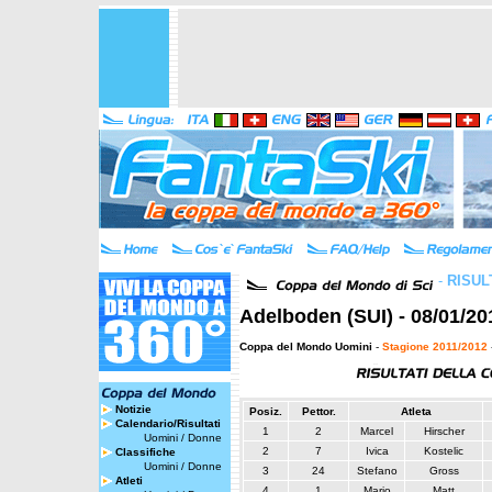
-
RISUL
Adelboden (SUI) - 08/01/20
Coppa del Mondo Uomini
-
Stagione 2011/2012
Notizie
Posiz.
Pettor.
Atleta
Calendario/Risultati
1
2
Marcel
Hirscher
Uomini
/
Donne
2
7
Ivica
Kostelic
Classifiche
Uomini
/
Donne
3
24
Stefano
Gross
Atleti
4
1
Mario
Matt