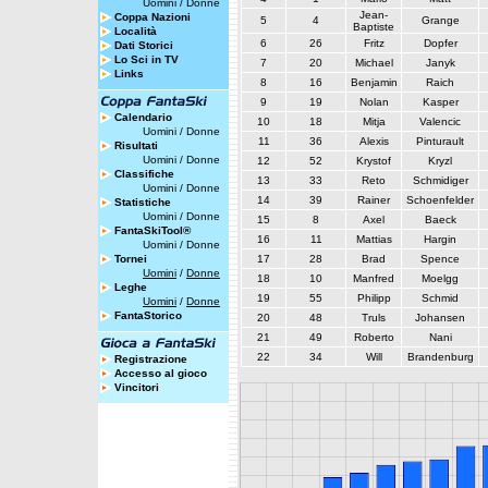
Uomini
/
Donne
Jean-
Coppa Nazioni
5
4
Grange
Baptiste
Località
6
26
Fritz
Dopfer
Dati Storici
Lo Sci in TV
7
20
Michael
Janyk
Links
8
16
Benjamin
Raich
9
19
Nolan
Kasper
Calendario
10
18
Mitja
Valencic
Uomini
/
Donne
11
36
Alexis
Pinturault
Risultati
Uomini
/
Donne
12
52
Krystof
Kryzl
Classifiche
13
33
Reto
Schmidiger
Uomini
/
Donne
14
39
Rainer
Schoenfelder
Statistiche
Uomini
/
Donne
15
8
Axel
Baeck
FantaSkiTool®
16
11
Mattias
Hargin
Uomini
/
Donne
Tornei
17
28
Brad
Spence
Uomini
/
Donne
18
10
Manfred
Moelgg
Leghe
19
55
Philipp
Schmid
Uomini
/
Donne
FantaStorico
20
48
Truls
Johansen
21
49
Roberto
Nani
22
34
Will
Brandenburg
Registrazione
Accesso al gioco
Vincitori