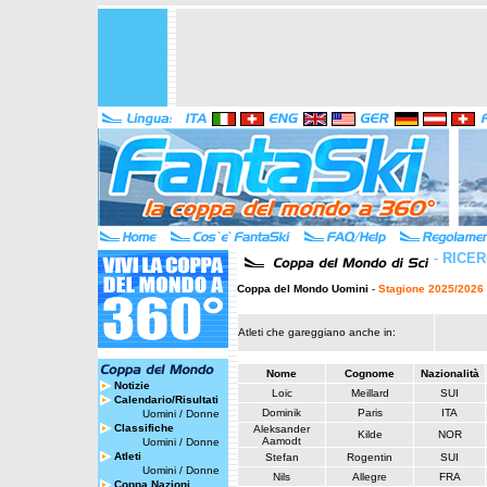
-
RICER
Coppa del Mondo Uomini
-
Stagione 2025/2026
Atleti che gareggiano anche in:
Nome
Cognome
Nazionalità
Notizie
Loic
Meillard
SUI
Calendario/Risultati
Dominik
Paris
ITA
Uomini
/
Donne
Classifiche
Aleksander
Kilde
NOR
Aamodt
Uomini
/
Donne
Atleti
Stefan
Rogentin
SUI
Uomini
/
Donne
Nils
Allegre
FRA
Coppa Nazioni