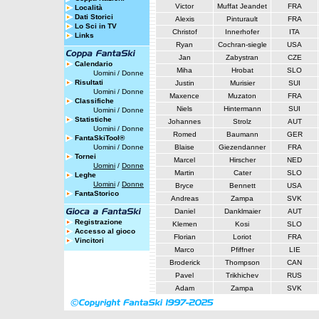
Victor
Muffat Jeandet
FRA
Località
Dati Storici
Alexis
Pinturault
FRA
Lo Sci in TV
Christof
Innerhofer
ITA
Links
Ryan
Cochran-siegle
USA
Jan
Zabystran
CZE
Calendario
Miha
Hrobat
SLO
Uomini
/
Donne
Risultati
Justin
Murisier
SUI
Uomini
/
Donne
Maxence
Muzaton
FRA
Classifiche
Niels
Hintermann
SUI
Uomini
/
Donne
Statistiche
Johannes
Strolz
AUT
Uomini
/
Donne
Romed
Baumann
GER
FantaSkiTool®
Uomini
/
Donne
Blaise
Giezendanner
FRA
Tornei
Marcel
Hirscher
NED
Uomini
/
Donne
Martin
Cater
SLO
Leghe
Uomini
/
Donne
Bryce
Bennett
USA
FantaStorico
Andreas
Zampa
SVK
Daniel
Danklmaier
AUT
Registrazione
Klemen
Kosi
SLO
Accesso al gioco
Florian
Loriot
FRA
Vincitori
Marco
Pfiffner
LIE
Broderick
Thompson
CAN
Pavel
Trikhichev
RUS
Adam
Zampa
SVK