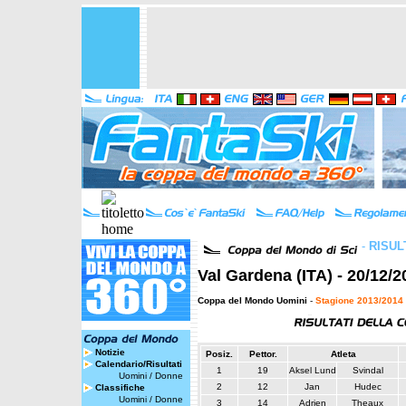
-
RISUL
Val Gardena (ITA) - 20/12/2
Coppa del Mondo Uomini
-
Stagione 2013/2014
Notizie
Posiz.
Pettor.
Atleta
Calendario/Risultati
1
19
Aksel Lund
Svindal
Uomini
/
Donne
2
12
Jan
Hudec
Classifiche
Uomini
/
Donne
3
14
Adrien
Theaux