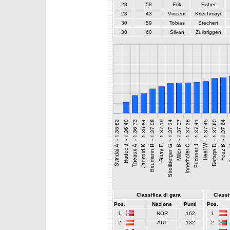
28
58
Erik
Fisher
28
43
Vincent
Kriechmayr
30
59
Tobias
Stechert
30
60
Silvan
Zurbriggen
Classifica di gara
Classif
Pos.
Nazione
Punti
Pos.
1
NOR
162
1
2
AUT
132
2