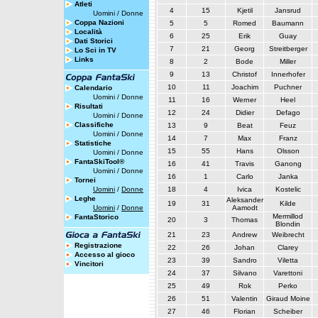
Atleti
4
15
Kjetil
Jansrud
Uomini
/
Donne
Coppa Nazioni
5
5
Romed
Baumann
Località
6
25
Erik
Guay
Dati Storici
7
21
Georg
Streitberger
Lo Sci in TV
Links
8
2
Bode
Miller
9
13
Christof
Innerhofer
10
11
Joachim
Puchner
Calendario
Uomini
/
Donne
11
16
Werner
Heel
Risultati
12
24
Didier
Defago
Uomini
/
Donne
Classifiche
13
9
Beat
Feuz
Uomini
/
Donne
14
7
Max
Franz
Statistiche
15
55
Hans
Olsson
Uomini
/
Donne
FantaSkiTool®
16
41
Travis
Ganong
Uomini
/
Donne
16
1
Carlo
Janka
Tornei
Uomini
/
Donne
18
4
Ivica
Kostelic
Leghe
Aleksander
19
31
Kilde
Uomini
/
Donne
Aamodt
Mermillod
FantaStorico
20
3
Thomas
Blondin
21
23
Andrew
Weibrecht
Registrazione
22
26
Johan
Clarey
Accesso al gioco
23
39
Sandro
Viletta
Vincitori
24
37
Silvano
Varettoni
25
49
Rok
Perko
26
51
Valentin
Giraud Moine
27
46
Florian
Scheiber