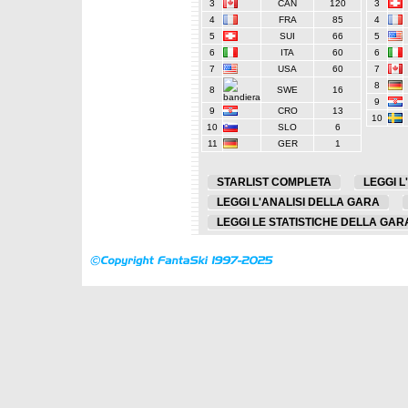
3
CAN
120
3
4
FRA
85
4
5
SUI
66
5
6
ITA
60
6
7
USA
60
7
8
8
SWE
16
9
9
CRO
13
10
10
SLO
6
11
GER
1
STARLIST COMPLETA
LEGGI L
LEGGI L'ANALISI DELLA GARA
LEGGI LE STATISTICHE DELLA GAR