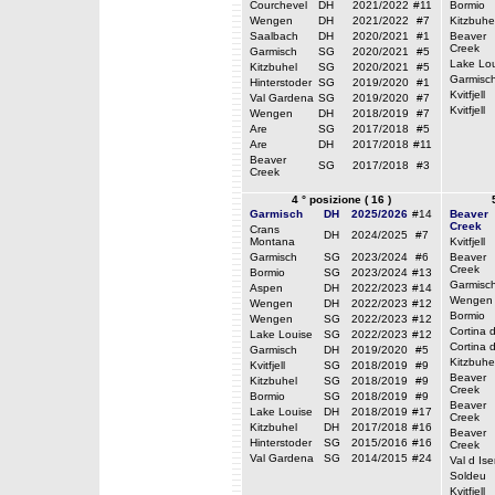
Courchevel
DH
2021/2022
#11
Bormio
Wengen
DH
2021/2022
#7
Kitzbuhe
Saalbach
DH
2020/2021
#1
Beaver
Creek
Garmisch
SG
2020/2021
#5
Lake Lou
Kitzbuhel
SG
2020/2021
#5
Garmisc
Hinterstoder
SG
2019/2020
#1
Kvitfjell
Val Gardena
SG
2019/2020
#7
Kvitfjell
Wengen
DH
2018/2019
#7
Are
SG
2017/2018
#5
Are
DH
2017/2018
#11
Beaver
SG
2017/2018
#3
Creek
4 ° posizione ( 16 )
Garmisch
DH
2025/2026
#14
Beaver
Creek
Crans
DH
2024/2025
#7
Montana
Kvitfjell
Garmisch
SG
2023/2024
#6
Beaver
Creek
Bormio
SG
2023/2024
#13
Garmisc
Aspen
DH
2022/2023
#14
Wengen
Wengen
DH
2022/2023
#12
Bormio
Wengen
SG
2022/2023
#12
Cortina 
Lake Louise
SG
2022/2023
#12
Cortina 
Garmisch
DH
2019/2020
#5
Kitzbuhe
Kvitfjell
SG
2018/2019
#9
Beaver
Kitzbuhel
SG
2018/2019
#9
Creek
Bormio
SG
2018/2019
#9
Beaver
Lake Louise
DH
2018/2019
#17
Creek
Kitzbuhel
DH
2017/2018
#16
Beaver
Hinterstoder
SG
2015/2016
#16
Creek
Val Gardena
SG
2014/2015
#24
Val d Ise
Soldeu
Kvitfjell