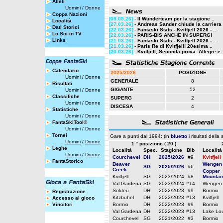
Atleti
Uomini
/
Donne
Coppa Nazioni
[05.05.26]
-
Il Wunderteam per la stagione ..
Località
[27.03.26]
-
Andreas Sander chiude la carriera
Dati Storici
[22.03.26]
-
Fantaski Stats - Kvitfjell 2026 - ..
Lo Sci in TV
[22.03.26]
-
PARIS-BIS ANCHE IN SUPERG!
Links
[21.03.26]
-
Fantaski Stats - Kvitfjell 2026 - ..
[21.03.26]
-
Paris Re di Kvitfjell! 20esima ..
[20.03.26]
-
Kvitfjell, Seconda prova: Allegre e .
Calendario
2025/2026
POSIZIONE
Uomini
/
Donne
GENERALE
8
Risultati
GIGANTE
52
Uomini
/
Donne
Classifiche
SUPERG
2
Uomini
/
Donne
DISCESA
4
Statistiche
Uomini
/
Donne
FantaSkiTool®
Uomini
/
Donne
Tornei
Gare a punti dal 1994: (in
bluetto
i risultati della
Uomini
/
Donne
1 ° posizione ( 20 )
Leghe
Località
Spec.
Stagione
Bib
Località
Uomini
/
Donne
Courchevel
DH
2025/2026
#9
Kvitfjell
FantaStorico
Beaver
Wengen
SG
2025/2026
#6
Creek
Copper
Kvitfjell
SG
2023/2024
#8
Mountai
Val Gardena
SG
2023/2024
#14
Wengen
Soldeu
DH
2022/2023
#9
Bormio
Registrazione
Kitzbuhel
DH
2022/2023
#13
Kvitfjell
Accesso al gioco
Vincitori
Bormio
DH
2022/2023
#9
Bormio
Val Gardena
DH
2022/2023
#13
Lake Lou
Courchevel
SG
2021/2022
#3
Bormio