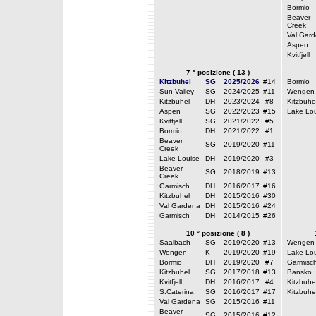
Bormio
Beaver
Creek
Val Gar
Aspen
Kvitfjell
7 ° posizione ( 13 )
Kitzbuhel
SG
2025/2026
#14
Bormio
Sun Valley
SG
2024/2025
#11
Wengen
Kitzbuhel
DH
2023/2024
#8
Kitzbuhe
Aspen
SG
2022/2023
#15
Lake Lou
Kvitfjell
SG
2021/2022
#5
Bormio
DH
2021/2022
#1
Beaver
SG
2019/2020
#11
Creek
Lake Louise
DH
2019/2020
#3
Beaver
SG
2018/2019
#13
Creek
Garmisch
DH
2016/2017
#16
Kitzbuhel
DH
2015/2016
#30
Val Gardena
DH
2015/2016
#24
Garmisch
DH
2014/2015
#26
10 ° posizione ( 8 )
Saalbach
SG
2019/2020
#13
Wengen
Wengen
K
2019/2020
#19
Lake Lou
Bormio
DH
2019/2020
#7
Garmisc
Kitzbuhel
SG
2017/2018
#13
Bansko
Kvitfjell
DH
2016/2017
#4
Kitzbuhe
S.Caterina
SG
2016/2017
#17
Kitzbuhe
Val Gardena
SG
2015/2016
#11
Beaver
SG
2015/2016
#12