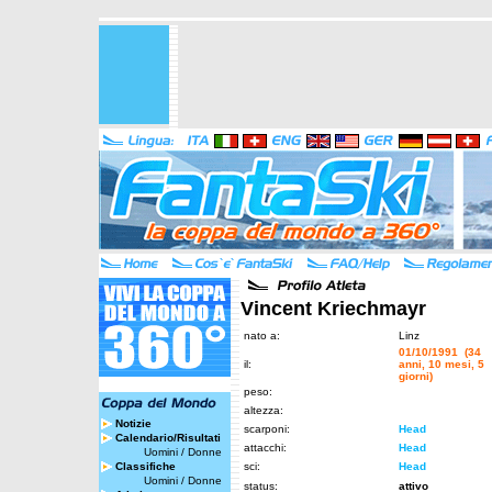
Vincent Kriechmayr
nato a:
Linz
01/10/1991 (34
il:
anni, 10 mesi, 5
giorni)
peso:
altezza:
Notizie
scarponi:
Head
Calendario/Risultati
attacchi:
Head
Uomini
/
Donne
Classifiche
sci:
Head
Uomini
/
Donne
status:
attivo