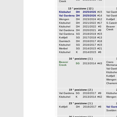
Creek
13 ° posizione ( 12 )
Kitzbuhel
DH
2025/2026
#15
Val Gar
Val Gardena
DH
2025/2026
#14
Val Gar
Wengen
DH
2023/2024
#12
Kvitfjell
Kitzbuhel
DH
2021/2022
#17
S.Cateri
Kitzbuhel
DH
2021/2022
#3
Beaver
Creek
Val Gardena
DH
2020/2021
#9
Val Gardena
SG
2018/2019
#15
Kvitfjell
SG
2017/2018
#13
Garmisch
DH
2016/2017
#18
Kitzbuhel
SG
2016/2017
#15
Meribel
SG
2014/2015
#21
Kitzbuhel
K
2014/2015
#6
16 ° posizione ( 1 )
Beaver
Crans
SG
2013/2014
#43
Creek
Montana
Val Gar
Kitzbuhe
Kvitfjell
Wengen
Chamoni
19 ° posizione ( 2 )
Val Gardena
SG
2016/2017
#9
Kitzbuhe
Kitzbuhel
K
2013/2014
#42
Wengen
23 ° posizione ( 1 )
Kvitfjell
DH
2016/2017
#8
Val Gar
Soelden
26 ° posizione ( 1 )