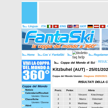
-
RISUL
Kitzbuhel (AUT) - 25/01/20
Coppa del Mondo Uomini
-
Stagione 2020/2021
Notizie
Posiz.
Pettor.
Atleta
Calendario/Risultati
1
5
Vincent
Kriechmayr
Uomini
/
Donne
2
3
Marco
Odermatt
Classifiche
Uomini
/
Donne
3
9
Matthias
Mayer
Atleti
4
2
Christof
Innerhofer