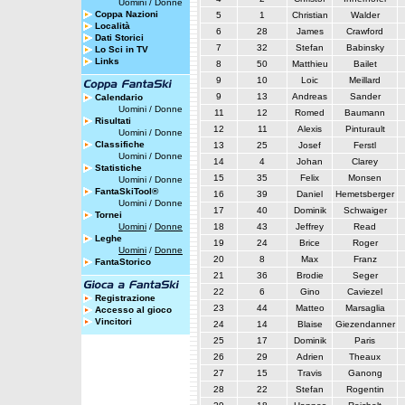
Uomini
/
Donne
Coppa Nazioni
5
1
Christian
Walder
Località
6
28
James
Crawford
Dati Storici
7
32
Stefan
Babinsky
Lo Sci in TV
Links
8
50
Matthieu
Bailet
9
10
Loic
Meillard
9
13
Andreas
Sander
Calendario
Uomini
/
Donne
11
12
Romed
Baumann
Risultati
12
11
Alexis
Pinturault
Uomini
/
Donne
Classifiche
13
25
Josef
Ferstl
Uomini
/
Donne
14
4
Johan
Clarey
Statistiche
15
35
Felix
Monsen
Uomini
/
Donne
FantaSkiTool®
16
39
Daniel
Hemetsberger
Uomini
/
Donne
17
40
Dominik
Schwaiger
Tornei
Uomini
/
Donne
18
43
Jeffrey
Read
Leghe
19
24
Brice
Roger
Uomini
/
Donne
20
8
Max
Franz
FantaStorico
21
36
Brodie
Seger
22
6
Gino
Caviezel
Registrazione
23
44
Matteo
Marsaglia
Accesso al gioco
Vincitori
24
14
Blaise
Giezendanner
25
17
Dominik
Paris
26
29
Adrien
Theaux
27
15
Travis
Ganong
28
22
Stefan
Rogentin