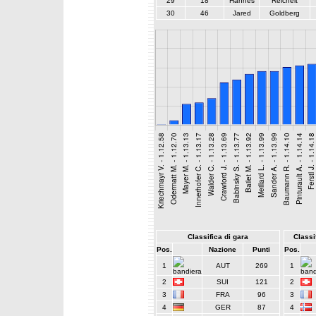
29
18
Hannes
Reichelt
30
46
Jared
Goldberg
Classifica di gara
Classif
Pos.
Nazione
Punti
Pos.
1
AUT
269
1
2
SUI
121
2
3
FRA
96
3
4
GER
87
4