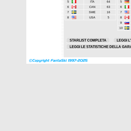
5
ITA
64
5
6
CAN
63
6
7
SWE
16
7
8
USA
5
8
9
10
STARLIST COMPLETA
LEGGI L
LEGGI LE STATISTICHE DELLA GAR