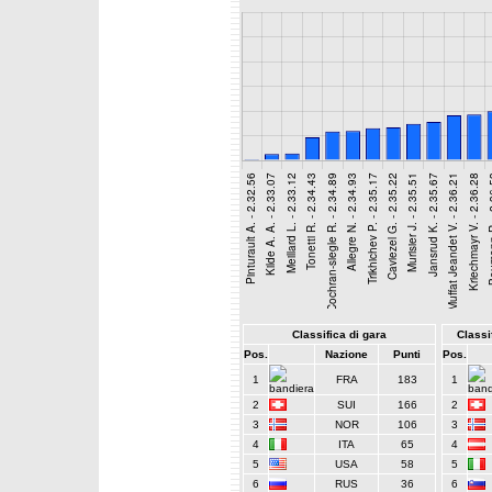
Classifica di gara
Classif
Pos.
Nazione
Punti
Pos.
1
FRA
183
1
2
SUI
166
2
3
NOR
106
3
4
ITA
65
4
5
USA
58
5
6
RUS
36
6