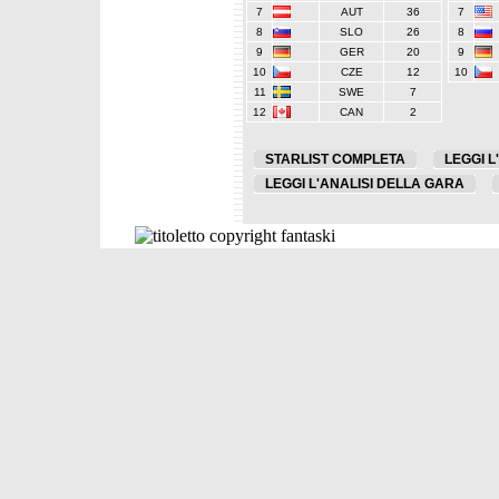
7
AUT
36
7
8
SLO
26
8
9
GER
20
9
10
CZE
12
10
11
SWE
7
12
CAN
2
STARLIST COMPLETA
LEGGI L
LEGGI L'ANALISI DELLA GARA