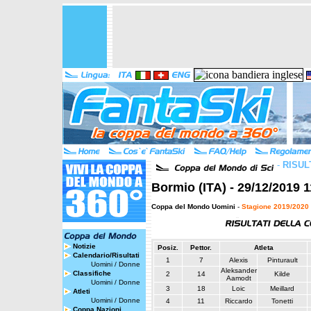
-
RISUL
Bormio (ITA) - 29/12/2019 
Coppa del Mondo Uomini
-
Stagione 2019/2020
Notizie
Posiz.
Pettor.
Atleta
Calendario/Risultati
1
7
Alexis
Pinturault
Uomini
/
Donne
Aleksander
Classifiche
2
14
Kilde
Aamodt
Uomini
/
Donne
3
18
Loic
Meillard
Atleti
Uomini
/
Donne
4
11
Riccardo
Tonetti
Coppa Nazioni