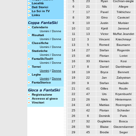
5
23
Ryan
Cochran-siegle
Località
6
21
Nils
Allegre
Dati Storici
Lo Sci in TV
7
17
Pavel
Trikhichev
Links
8
30
Gino
Caviezel
9
10
Justin
Murisier
Calendario
10
12
Kjetil
Jansrud
Uomini
/
Donne
11
13
Victor
Muffat Jeandet
Risultati
Uomini
/
Donne
12
3
Vincent
Kriechmayr
Classifiche
13
5
Romed
Baumann
Uomini
/
Donne
14
27
Stefan
Rogentin
Statistiche
Uomini
/
Donne
15
40
Florian
Loriot
FantaSkiTool®
16
33
Klemen
Kosi
Uomini
/
Donne
Tornei
17
8
Daniel
Danklmaier
Uomini
/
Donne
18
19
Bryce
Bennett
Leghe
19
22
Jan
Zabystran
Uomini
/
Donne
FantaStorico
20
9
Stefan
Hadalin
21
41
Gilles
Roulin
22
47
Urs
Kryenbuehl
Registrazione
Accesso al gioco
23
26
Niels
Hintermann
Vincitori
24
43
Mattias
Roenngren
25
42
Florian
Schieder
26
6
Dominik
Paris
27
32
Guglielmo
Bosca
28
50
Blaise
Giezendanner
29
45
Brodie
Seger