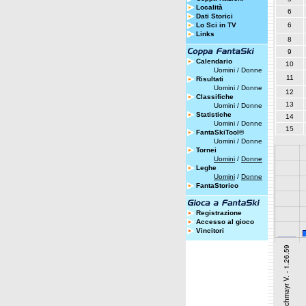
Località
6
Dati Storici
Lo Sci in TV
6
Links
8
9
Calendario
10
Uomini
/
Donne
11
Risultati
Uomini
/
Donne
12
Classifiche
13
Uomini
/
Donne
Statistiche
14
Uomini
/
Donne
15
FantaSkiTool®
Uomini
/
Donne
Tornei
Uomini
/
Donne
Leghe
Uomini
/
Donne
FantaStorico
Registrazione
Accesso al gioco
Vincitori