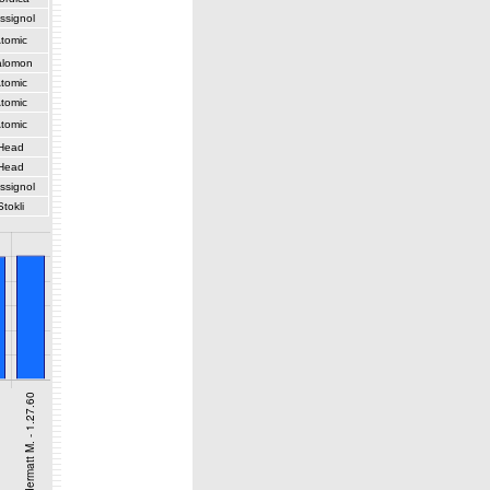
ssignol
tomic
alomon
tomic
tomic
tomic
Head
Head
ssignol
Stokli