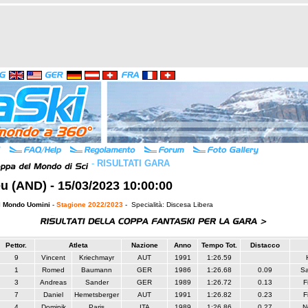
-
RISULTATI GARA
u (AND) - 15/03/2023 10:00:00
l Mondo Uomini
-
Stagione 2022/2023
- Specialità: Discesa Libera
Pettor.
Atleta
Nazione
Anno
Tempo Tot.
Distacco
9
Vincent
Kriechmayr
AUT
1991
1:26.59
1
Romed
Baumann
GER
1986
1:26.68
0.09
S
3
Andreas
Sander
GER
1989
1:26.72
0.13
F
7
Daniel
Hemetsberger
AUT
1991
1:26.82
0.23
F
4
Dominik
Paris
ITA
1989
1:26.86
0.27
N