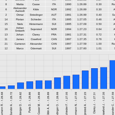
8
Mattia
Casse
ITA
1990
1:26.89
0.30
Ro
Aleksander
6
Kilde
NOR
1992
1:26.89
0.30
A
Aamodt
2
Otmar
Striedinger
AUT
1991
1:26.99
0.40
S
14
Florian
Schieder
ITA
1995
1:27.05
0.46
A
15
Niels
Hintermann
SUI
1995
1:27.09
0.50
A
Adrian
16
Sejersted
NOR
1994
1:27.23
0.64
A
Smiseth
13
Johan
Clarey
FRA
1981
1:27.31
0.72
11
James
Crawford
CAN
1997
1:27.35
0.76
21
Cameron
Alexander
CAN
1997
1:27.59
1.00
Ro
12
Marco
Odermatt
SUI
1997
1:27.60
1.01