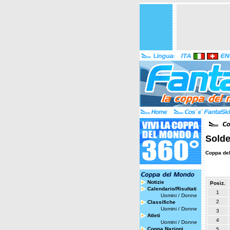
Solde
Coppa de
Notizie
Posiz.
Calendario/Risultati
1
Uomini
/
Donne
2
Classifiche
Uomini
/
Donne
3
Atleti
4
Uomini
/
Donne
Coppa Nazioni
5