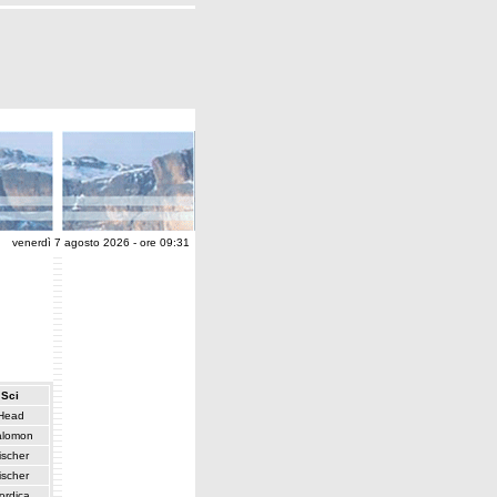
venerdì 7 agosto 2026 - ore 09:31
Sci
Head
alomon
ischer
ischer
ordica