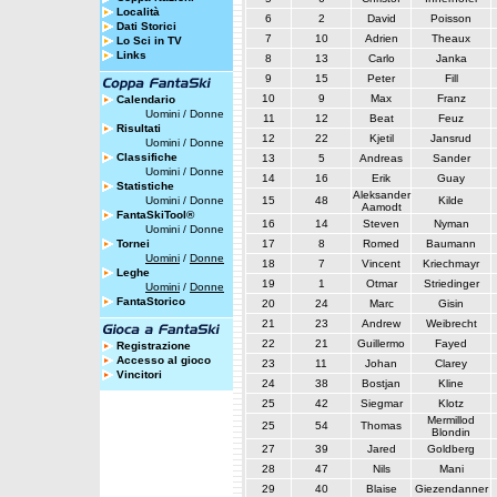
Località
6
2
David
Poisson
Dati Storici
7
10
Adrien
Theaux
Lo Sci in TV
Links
8
13
Carlo
Janka
9
15
Peter
Fill
10
9
Max
Franz
Calendario
Uomini
/
Donne
11
12
Beat
Feuz
Risultati
12
22
Kjetil
Jansrud
Uomini
/
Donne
Classifiche
13
5
Andreas
Sander
Uomini
/
Donne
14
16
Erik
Guay
Statistiche
Aleksander
Uomini
/
Donne
15
48
Kilde
Aamodt
FantaSkiTool®
16
14
Steven
Nyman
Uomini
/
Donne
Tornei
17
8
Romed
Baumann
Uomini
/
Donne
18
7
Vincent
Kriechmayr
Leghe
19
1
Otmar
Striedinger
Uomini
/
Donne
FantaStorico
20
24
Marc
Gisin
21
23
Andrew
Weibrecht
22
21
Guillermo
Fayed
Registrazione
Accesso al gioco
23
11
Johan
Clarey
Vincitori
24
38
Bostjan
Kline
25
42
Siegmar
Klotz
Mermillod
25
54
Thomas
Blondin
27
39
Jared
Goldberg
28
47
Nils
Mani
29
40
Blaise
Giezendanner