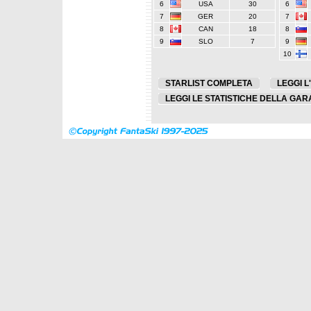
6
USA
30
6
7
GER
20
7
8
CAN
18
8
9
SLO
7
9
10
STARLIST COMPLETA
LEGGI L
LEGGI LE STATISTICHE DELLA GAR