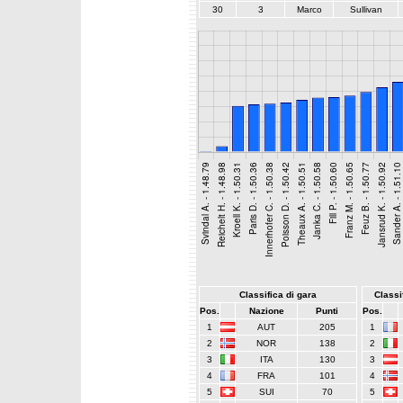
30
3
Marco
Sullivan
Classifica di gara
Classif
Pos.
Nazione
Punti
Pos.
1
AUT
205
1
2
NOR
138
2
3
ITA
130
3
4
FRA
101
4
5
SUI
70
5