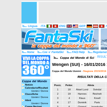
-
RISUL
Wengen (SUI) - 16/01/2016 
Coppa del Mondo Uomini
-
Stagione 2015/2016
Notizie
Posiz.
Pettor.
Atleta
Calendario/Risultati
1
18
Aksel Lund
Svindal
Uomini
/
Donne
2
19
Hannes
Reichelt
Classifiche
Uomini
/
Donne
3
4
Klaus
Kroell
Atleti
4
17
Dominik
Paris
Uomini
/
Donne
Coppa Nazioni
5
6
Christof
Innerhofer