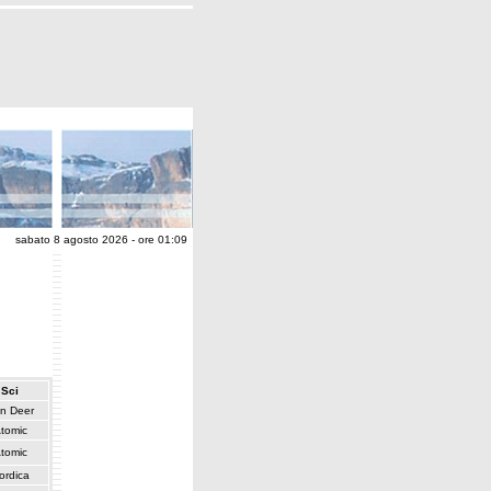
sabato 8 agosto 2026 - ore 01:09
Sci
n Deer
tomic
tomic
ordica