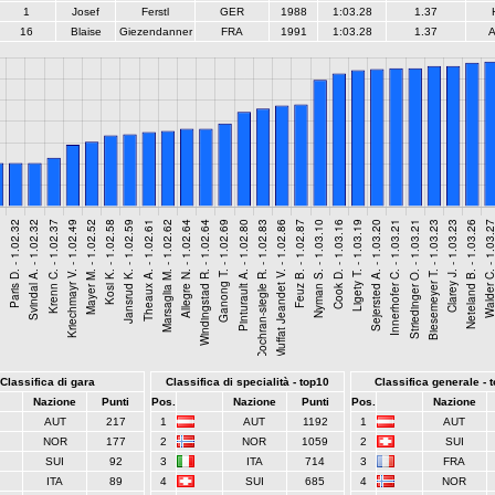
1
Josef
Ferstl
GER
1988
1:03.28
1.37
16
Blaise
Giezendanner
FRA
1991
1:03.28
1.37
A
Classifica di gara
Classifica di specialità - top10
Classifica generale - 
Nazione
Punti
Pos.
Nazione
Punti
Pos.
Nazione
AUT
217
1
AUT
1192
1
AUT
NOR
177
2
NOR
1059
2
SUI
SUI
92
3
ITA
714
3
FRA
ITA
89
4
SUI
685
4
NOR