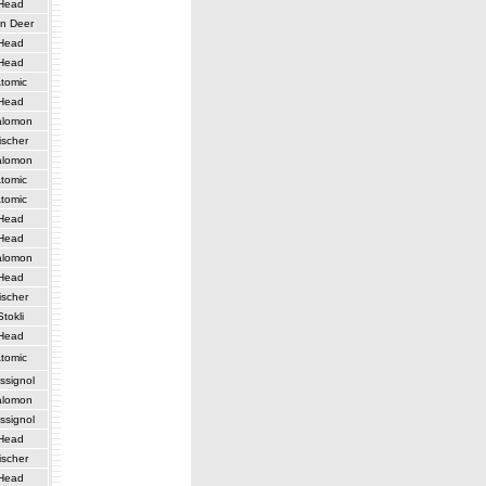
Head
n Deer
Head
Head
tomic
Head
alomon
ischer
alomon
tomic
tomic
Head
Head
alomon
Head
ischer
Stokli
Head
tomic
ssignol
alomon
ssignol
Head
ischer
Head