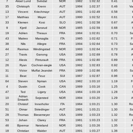
7
Aksel Lund
Svindal
NOR
1982
1:02.32
0.41
35
Christoph
Krenn
AUT
1994
1:02.37
0.46
Va
13
Vincent
Kriechmayr
AUT
1991
1:02.49
0.58
17
Matthias
Mayer
AUT
1990
1:02.52
0.61
33
Klemen
Kosi
SLO
1991
1:02.58
0.67
A
9
Kjetil
Jansrud
NOR
1985
1:02.59
0.68
19
Adrien
Theaux
FRA
1984
1:02.61
0.70
S
43
Matteo
Marsaglia
ITA
1985
1:02.62
0.71
F
38
Nils
Allegre
FRA
1994
1:02.64
0.73
S
44
Rasmus
Windingstad
NOR
1993
1:02.64
0.73
A
27
Travis
Ganong
USA
1988
1:02.69
0.78
A
12
Alexis
Pinturault
FRA
1991
1:02.80
0.89
26
Ryan
Cochran-siegle
USA
1992
1:02.83
0.92
31
Victor
Muffat Jeandet
FRA
1989
1:02.86
0.95
S
11
Beat
Feuz
SUI
1987
1:02.87
0.96
64
Steven
Nyman
USA
1982
1:03.10
1.19
F
4
Dustin
Cook
CAN
1989
1:03.16
1.25
47
Ted
Ligety
USA
1984
1:03.19
1.28
Adrian
10
Sejersted
NOR
1994
1:03.20
1.29
A
Smiseth
20
Christof
Innerhofer
ITA
1984
1:03.21
1.30
Ro
51
Otmar
Striedinger
AUT
1991
1:03.21
1.30
S
28
Thomas
Biesemeyer
USA
1989
1:03.23
1.32
Ro
53
Johan
Clarey
FRA
1981
1:03.23
1.32
46
Bjoernar
Neteland
NOR
1991
1:03.26
1.35
F
18
Christian
Walder
AUT
1991
1:03.27
1.36