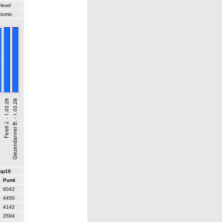
Head
tomic
top10
Punti
6042
4450
4142
3594