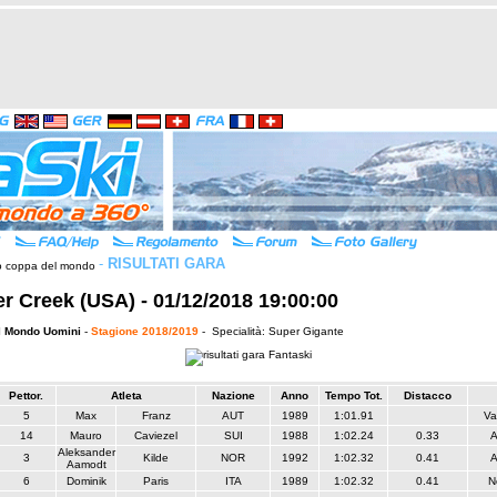
-
RISULTATI GARA
r Creek (USA) - 01/12/2018 19:00:00
l Mondo Uomini
-
Stagione 2018/2019
- Specialità: Super Gigante
Pettor.
Atleta
Nazione
Anno
Tempo Tot.
Distacco
5
Max
Franz
AUT
1989
1:01.91
Va
14
Mauro
Caviezel
SUI
1988
1:02.24
0.33
A
Aleksander
3
Kilde
NOR
1992
1:02.32
0.41
A
Aamodt
6
Dominik
Paris
ITA
1989
1:02.32
0.41
N