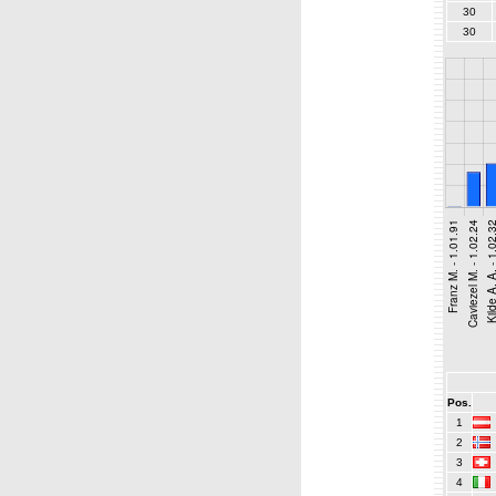
30
30
Pos.
1
2
3
4