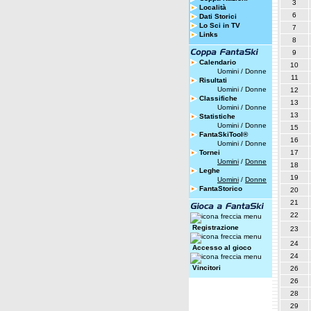
3
Località
6
Dati Storici
Lo Sci in TV
7
Links
8
9
Calendario
10
Uomini
/
Donne
11
Risultati
Uomini
/
Donne
12
Classifiche
13
Uomini
/
Donne
13
Statistiche
Uomini
/
Donne
15
FantaSkiTool®
16
Uomini
/
Donne
Tornei
17
Uomini
/
Donne
18
Leghe
19
Uomini
/
Donne
FantaStorico
20
21
22
Registrazione
23
24
Accesso al gioco
24
Vincitori
26
26
28
29