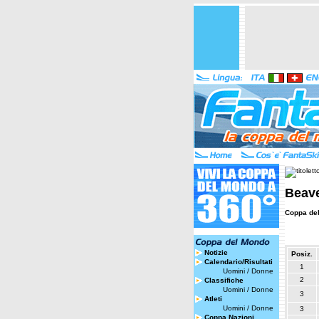
Beave
Coppa de
Notizie
Posiz.
Calendario/Risultati
1
Uomini
/
Donne
2
Classifiche
Uomini
/
Donne
3
Atleti
Uomini
/
Donne
3
Coppa Nazioni