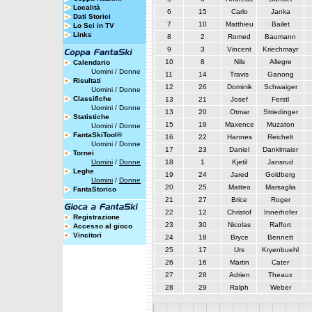
Località
6
15
Carlo
Janka
Dati Storici
7
10
Matthieu
Bailet
Lo Sci in TV
Links
8
2
Romed
Baumann
9
3
Vincent
Kriechmayr
10
8
Nils
Allegre
Calendario
Uomini
/
Donne
11
14
Travis
Ganong
Risultati
12
26
Dominik
Schwaiger
Uomini
/
Donne
Classifiche
13
21
Josef
Ferstl
Uomini
/
Donne
13
20
Otmar
Striedinger
Statistiche
15
19
Maxence
Muzaton
Uomini
/
Donne
FantaSkiTool®
16
22
Hannes
Reichelt
Uomini
/
Donne
17
23
Daniel
Danklmaier
Tornei
Uomini
/
Donne
18
1
Kjetil
Jansrud
Leghe
19
24
Jared
Goldberg
Uomini
/
Donne
20
25
Matteo
Marsaglia
FantaStorico
21
27
Brice
Roger
22
12
Christof
Innerhofer
Registrazione
23
30
Nicolas
Raffort
Accesso al gioco
Vincitori
24
18
Bryce
Bennett
25
17
Urs
Kryenbuehl
26
16
Martin
Cater
27
28
Adrien
Theaux
28
29
Ralph
Weber