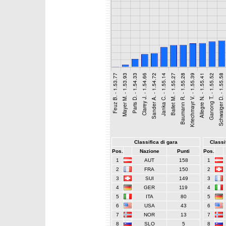
Classifica di gara
Classif
Pos.
Nazione
Punti
Pos.
1
AUT
158
1
2
FRA
150
2
3
SUI
149
3
4
GER
119
4
5
ITA
80
5
6
USA
43
6
7
NOR
13
7
8
SLO
5
8