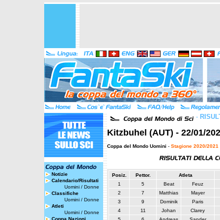
-
RISUL
Kitzbuhel (AUT) - 22/01/20
Coppa del Mondo Uomini
-
Stagione 2020/2021
Notizie
Posiz.
Pettor.
Atleta
Calendario/Risultati
1
5
Beat
Feuz
Uomini
/
Donne
2
7
Matthias
Mayer
Classifiche
Uomini
/
Donne
3
9
Dominik
Paris
Atleti
4
11
Johan
Clarey
Uomini
/
Donne
Coppa Nazioni
5
6
Andreas
Sander