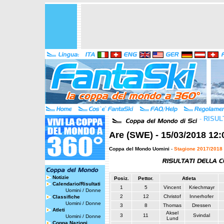
-
RISUL
Are (SWE) - 15/03/2018 12:
Coppa del Mondo Uomini
-
Stagione 2017/2018
Notizie
Posiz.
Pettor.
Atleta
Calendario/Risultati
1
5
Vincent
Kriechmayr
Uomini
/
Donne
2
12
Christof
Innerhofer
Classifiche
Uomini
/
Donne
3
8
Thomas
Dressen
Atleti
Aksel
3
11
Svindal
Uomini
/
Donne
Lund
Coppa Nazioni