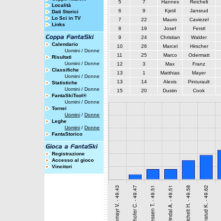
5
7
Hannes
Reichelt
Località
6
9
Kjetil
Jansrud
Dati Storici
Lo Sci in TV
7
22
Mauro
Caviezel
Links
8
19
Josef
Ferstl
9
24
Christian
Walder
Calendario
10
26
Marcel
Hirscher
Uomini
/
Donne
11
25
Marco
Odermatt
Risultati
Uomini
/
Donne
12
3
Max
Franz
Classifiche
13
1
Matthias
Mayer
Uomini
/
Donne
13
14
Alexis
Pinturault
Statistiche
Uomini
/
Donne
15
20
Dustin
Cook
FantaSkiTool®
Uomini
/
Donne
Tornei
Uomini
/
Donne
Leghe
Uomini
/
Donne
FantaStorico
Registrazione
Accesso al gioco
Vincitori