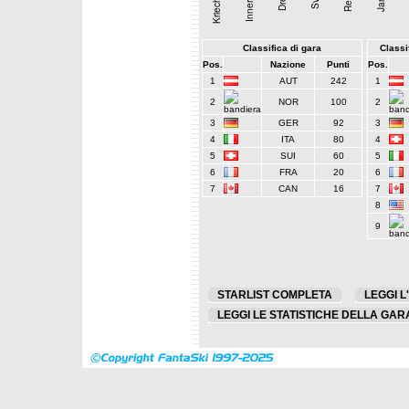
Classifica di gara
Classif
Pos.
Nazione
Punti
Pos.
1
AUT
242
1
2
NOR
100
2
3
GER
92
3
4
ITA
80
4
5
SUI
60
5
6
FRA
20
6
7
CAN
16
7
8
9
STARLIST COMPLETA
LEGGI L
LEGGI LE STATISTICHE DELLA GAR