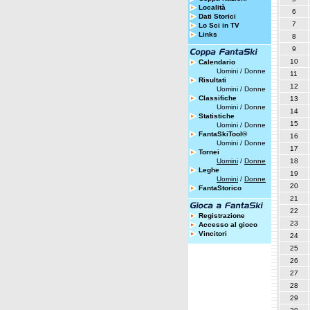
Località
6
Dati Storici
7
Lo Sci in TV
Links
8
9
10
Calendario
Uomini
/
Donne
11
Risultati
12
Uomini
/
Donne
Classifiche
13
Uomini
/
Donne
14
Statistiche
15
Uomini
/
Donne
FantaSkiTool®
16
Uomini
/
Donne
17
Tornei
Uomini
/
Donne
18
Leghe
19
Uomini
/
Donne
20
FantaStorico
21
22
Registrazione
23
Accesso al gioco
Vincitori
24
25
26
27
28
29