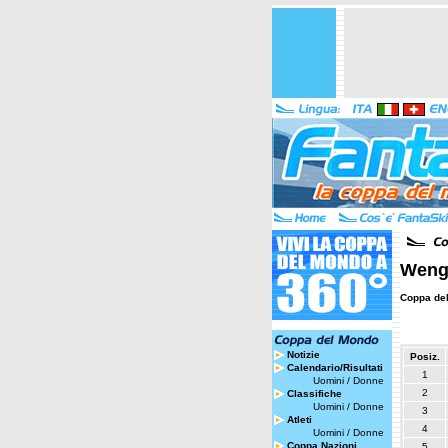
Wenge
Coppa de
Notizie
Posiz.
Calendario/Risultati
1
Uomini
/
Donne
2
Classifiche
Uomini
/
Donne
3
Atleti
4
Uomini
/
Donne
Coppa Nazioni
5