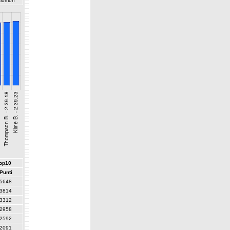
lomon
top10
Punti
5648
3814
3312
2958
2592
2091