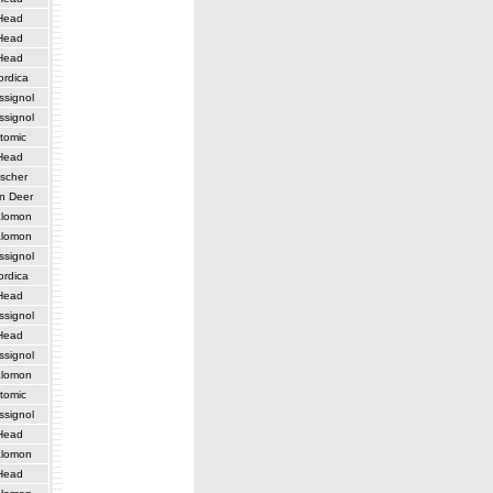
Head
Head
Head
ordica
ssignol
ssignol
tomic
Head
ischer
n Deer
lomon
lomon
ssignol
ordica
Head
ssignol
Head
ssignol
lomon
tomic
ssignol
Head
lomon
Head