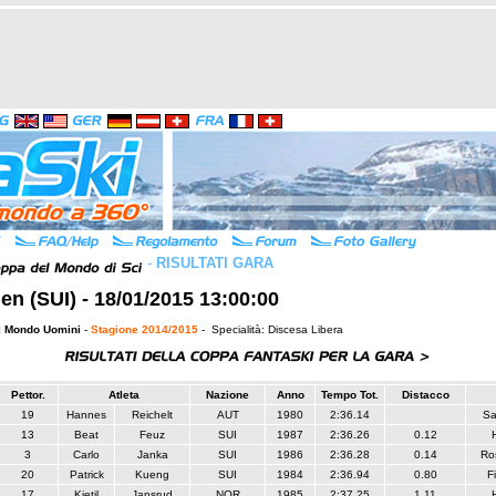
-
RISULTATI GARA
n (SUI) - 18/01/2015 13:00:00
l Mondo Uomini
-
Stagione 2014/2015
- Specialità: Discesa Libera
Pettor.
Atleta
Nazione
Anno
Tempo Tot.
Distacco
19
Hannes
Reichelt
AUT
1980
2:36.14
Sa
13
Beat
Feuz
SUI
1987
2:36.26
0.12
3
Carlo
Janka
SUI
1986
2:36.28
0.14
Ro
20
Patrick
Kueng
SUI
1984
2:36.94
0.80
F
17
Kjetil
Jansrud
NOR
1985
2:37.25
1.11