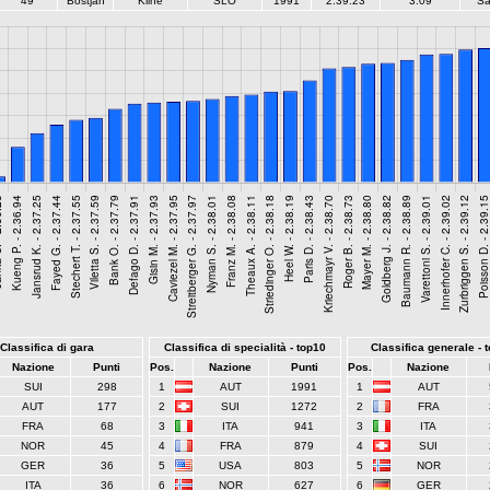
49
Bostjan
Kline
SLO
1991
2:39.23
3.09
Sa
Classifica di gara
Classifica di specialità - top10
Classifica generale - 
Nazione
Punti
Pos.
Nazione
Punti
Pos.
Nazione
SUI
298
1
AUT
1991
1
AUT
AUT
177
2
SUI
1272
2
FRA
FRA
68
3
ITA
941
3
ITA
NOR
45
4
FRA
879
4
SUI
GER
36
5
USA
803
5
NOR
ITA
36
6
NOR
627
6
GER