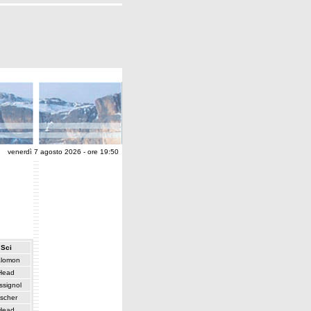
venerdì 7 agosto 2026 - ore 19:50
Sci
lomon
Head
ssignol
ischer
Head