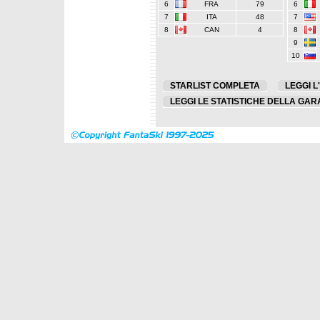
6
FRA
79
6
7
ITA
48
7
8
CAN
4
8
9
10
STARLIST COMPLETA
LEGGI L
LEGGI LE STATISTICHE DELLA GAR