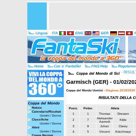
-
RISUL
Garmisch (GER) - 01/02/20
Coppa del Mondo Uomini
-
Stagione 2019/2020
Notizie
Posiz.
Pettor.
Atleta
Calendario/Risultati
1
1
Thomas
Dressen
Uomini
/
Donne
Aleksander
Classifiche
2
7
Kilde
Aamodt
Uomini
/
Donne
3
9
Johan
Clarey
Atleti
Uomini
/
Donne
4
5
Vincent
Kriechmayr
Coppa Nazioni