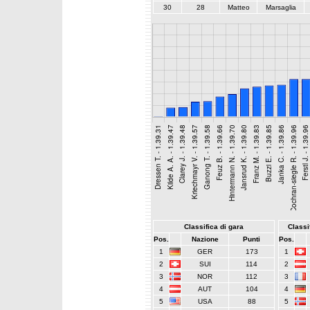
30
28
Matteo
Marsaglia
Classifica di gara
Classif
Pos.
Nazione
Punti
Pos.
1
GER
173
1
2
SUI
114
2
3
NOR
112
3
4
AUT
104
4
5
USA
88
5