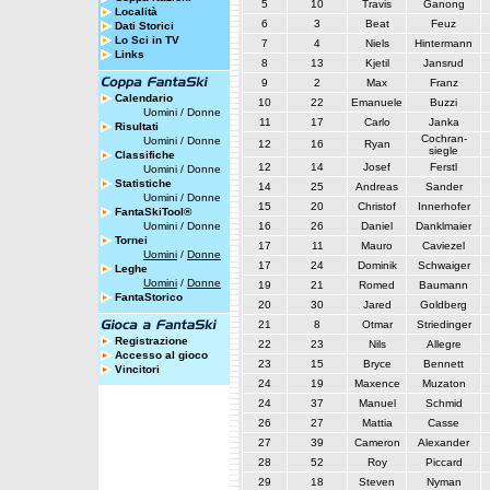
5
10
Travis
Ganong
Località
6
3
Beat
Feuz
Dati Storici
Lo Sci in TV
7
4
Niels
Hintermann
Links
8
13
Kjetil
Jansrud
9
2
Max
Franz
Calendario
10
22
Emanuele
Buzzi
Uomini
/
Donne
11
17
Carlo
Janka
Risultati
Cochran-
Uomini
/
Donne
12
16
Ryan
siegle
Classifiche
12
14
Josef
Ferstl
Uomini
/
Donne
Statistiche
14
25
Andreas
Sander
Uomini
/
Donne
15
20
Christof
Innerhofer
FantaSkiTool®
Uomini
/
Donne
16
26
Daniel
Danklmaier
Tornei
17
11
Mauro
Caviezel
Uomini
/
Donne
17
24
Dominik
Schwaiger
Leghe
Uomini
/
Donne
19
21
Romed
Baumann
FantaStorico
20
30
Jared
Goldberg
21
8
Otmar
Striedinger
Registrazione
22
23
Nils
Allegre
Accesso al gioco
23
15
Bryce
Bennett
Vincitori
24
19
Maxence
Muzaton
24
37
Manuel
Schmid
26
27
Mattia
Casse
27
39
Cameron
Alexander
28
52
Roy
Piccard
29
18
Steven
Nyman