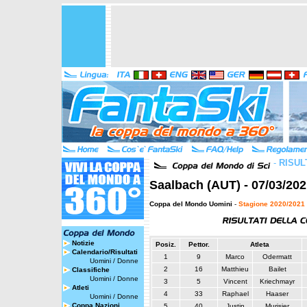
-
RISUL
Saalbach (AUT) - 07/03/202
Coppa del Mondo Uomini
-
Stagione 2020/2021
Notizie
Posiz.
Pettor.
Atleta
Calendario/Risultati
1
9
Marco
Odermatt
Uomini
/
Donne
2
16
Matthieu
Bailet
Classifiche
Uomini
/
Donne
3
5
Vincent
Kriechmayr
Atleti
4
33
Raphael
Haaser
Uomini
/
Donne
Coppa Nazioni
5
40
Justin
Murisier