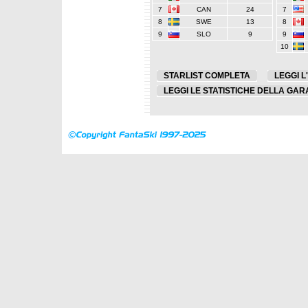
7
CAN
24
7
8
SWE
13
8
9
SLO
9
9
10
STARLIST COMPLETA
LEGGI L
LEGGI LE STATISTICHE DELLA GAR