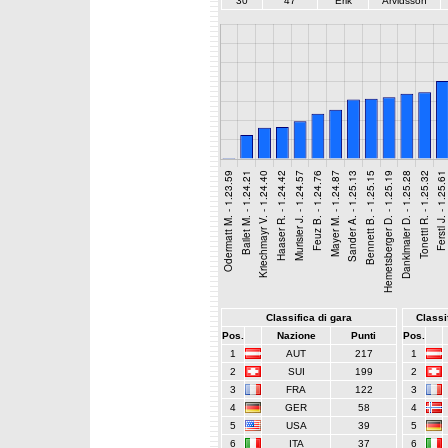
30
47
Erik
Arvidsson
Classifica di gara
Classif
Pos.
Nazione
Punti
Pos.
1
AUT
217
1
2
SUI
199
2
3
FRA
122
3
4
GER
58
4
5
USA
39
5
6
ITA
37
6