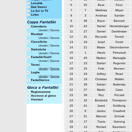
Località
6
20
Beat
Feuz
Dati Storici
7
7
Matthias
Mayer
Lo Sci in TV
Links
8
3
Andreas
Sander
9
38
Bryce
Bennett
10
42
Daniel
Hemetsberger
Calendario
Uomini
/
Donne
11
27
Daniel
Danklmaier
Risultati
12
31
Riccardo
Tonetti
Uomini
/
Donne
Classifiche
13
29
Josef
Ferstl
Uomini
/
Donne
14
21
Blaise
Giezendanner
Statistiche
15
1
Alexis
Pinturault
Uomini
/
Donne
FantaSkiTool®
16
45
Matteo
Marsaglia
Uomini
/
Donne
17
23
Stefan
Rogentin
Tornei
Uomini
/
Donne
18
24
Felix
Monsen
Leghe
19
43
Jeffrey
Read
Uomini
/
Donne
20
19
Christian
Walder
FantaStorico
21
28
Stefan
Babinsky
22
37
Martin
Cater
Registrazione
23
36
Roy
Piccard
Accesso al gioco
Vincitori
24
32
Broderick
Thompson
25
41
Jared
Goldberg
26
8
James
Crawford
27
51
Manuel
Schmid
28
17
Travis
Ganong
29
13
Romed
Baumann