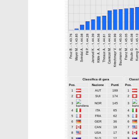
Classifica di gara
Classif
Pos.
Nazione
Punti
Pos.
1
AUT
189
1
2
SUI
174
2
3
NOR
145
3
4
ITA
65
4
5
FRA
62
5
6
GER
36
6
7
CAN
19
7
8
USA
17
8
9
SLO
12
9