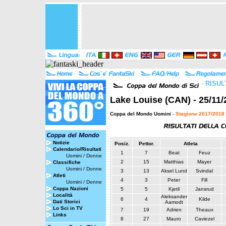
-
RISUL
Lake Louise (CAN) - 25/11/
Coppa del Mondo Uomini
-
Stagione 2017/2018
Notizie
Posiz.
Pettor.
Atleta
Calendario/Risultati
1
7
Beat
Feuz
Uomini
/
Donne
2
15
Matthias
Mayer
Classifiche
Uomini
/
Donne
3
13
Aksel Lund
Svindal
Atleti
4
3
Peter
Fill
Uomini
/
Donne
Coppa Nazioni
5
5
Kjetil
Jansrud
Località
Aleksander
6
4
Kilde
Dati Storici
Aamodt
Lo Sci in TV
7
19
Adrien
Theaux
Links
8
27
Mauro
Caviezel