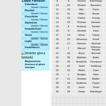
9
8
Vincent
Kriechmayr
Calendario
10
20
Romed
Baumann
Uomini
/
Donne
11
10
Max
Franz
Risultati
Uomini
/
Donne
12
31
Gilles
Roulin
Classifiche
13
16
Patrick
Kueng
Uomini
/
Donne
14
23
Thomas
Dressen
Statistiche
Uomini
/
Donne
15
6
Andreas
Sander
FantaSkiTool®
16
9
Dominik
Paris
Uomini
/
Donne
Tornei
17
14
Johan
Clarey
Uomini
/
Donne
18
33
Johannes
Kroell
Leghe
19
17
Hannes
Reichelt
Uomini
/
Donne
Osborne-
FantaStorico
20
2
Manuel
Paradis
21
29
Bryce
Bennett
22
56
Matthieu
Bailet
Registrazione
23
38
Broderick
Thompson
Accesso al gioco
24
26
Jared
Goldberg
Vincitori
25
32
Martin
Cater
25
1
Bostjan
Kline
27
21
Christian
Walder
28
18
Guillermo
Fayed
29
22
Josef
Ferstl
30
48
Otmar
Striedinger