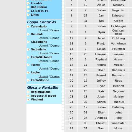
Località
6
12
Alexis
Monney
Dati Storici
7
7
Stefan
Rogentin
Lo Sci in TV
Links
8
27
Jan
Zabystran
9
11
Nils
Allegre
9
4
Stefan
Eichberger
Calendario
Uomini
/
Donne
Cochran-
11
1
Ryan
siegle
Risultati
Uomini
/
Donne
12
2
Jared
Goldberg
Classifiche
13
9
Franjo
Von Allmen
Uomini
/
Donne
14
3
Lukas
Feurstein
Statistiche
Uomini
/
Donne
15
20
Giovanni
Franzoni
FantaSkiTool®
16
6
Raphael
Haaser
Uomini
/
Donne
Tornei
17
13
Fredrik
Moeller
Uomini
/
Donne
18
22
River
Radamus
Leghe
19
24
Romed
Baumann
Uomini
/
Donne
FantaStorico
20
17
Jeffrey
Read
21
25
Bryce
Bennett
21
26
Kyle
Negomir
Registrazione
Accesso al gioco
23
18
Justin
Murisier
Vincitori
24
32
Adrien
Theaux
25
19
Stefan
Babinsky
26
33
Elian
Lehto
27
34
Andreas
Ploier
28
30
Christof
Innerhofer
29
31
Sam
Morse