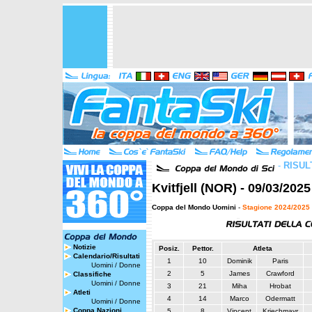
-
RISUL
Kvitfjell (NOR) - 09/03/202
Coppa del Mondo Uomini
-
Stagione 2024/2025
Notizie
Posiz.
Pettor.
Atleta
Calendario/Risultati
1
10
Dominik
Paris
Uomini
/
Donne
2
5
James
Crawford
Classifiche
Uomini
/
Donne
3
21
Miha
Hrobat
Atleti
4
14
Marco
Odermatt
Uomini
/
Donne
Coppa Nazioni
5
8
Vincent
Kriechmayr