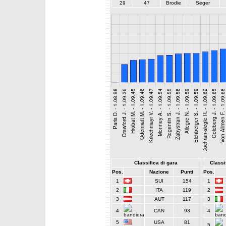
29
47
Brodie
Seger
Classifica di gara
Classif
Pos.
Nazione
Punti
Pos.
1
SUI
154
1
2
ITA
119
2
3
AUT
117
3
4
CAN
93
4
5
USA
81
5