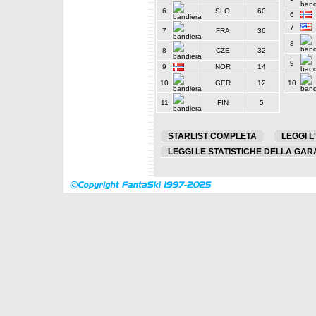
6
SLO
60
6
7
7
FRA
36
8
8
CZE
32
9
9
NOR
14
10
GER
12
10
11
FIN
5
STARLIST COMPLETA
LEGGI L
LEGGI LE STATISTICHE DELLA GAR