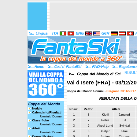
-
RISUL
Val d Isere (FRA) - 03/12/2
Coppa del Mondo Uomini
-
Stagione 2016/2017
Notizie
Posiz.
Pettor.
Atleta
Calendario/Risultati
1
3
Kjetil
Jansrud
Uomini
/
Donne
2
7
Peter
Fill
Classifiche
Uomini
/
Donne
3
5
Aksel Lund
Svindal
Atleti
4
8
Bostjan
Kline
Uomini
/
Donne
Coppa Nazioni
5
1
Adrien
Theaux