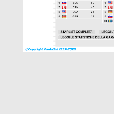
6
SLO
50
6
7
CAN
46
7
8
USA
25
8
9
GER
12
9
10
STARLIST COMPLETA
LEGGI L
LEGGI LE STATISTICHE DELLA GAR