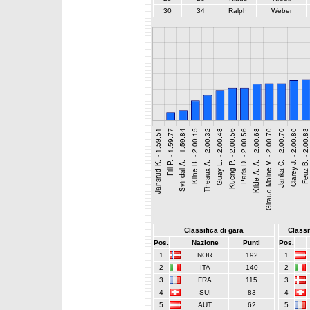
30
34
Ralph
Weber
Classifica di gara
Classif
Pos.
Nazione
Punti
Pos.
1
NOR
192
1
2
ITA
140
2
3
FRA
115
3
4
SUI
83
4
5
AUT
62
5