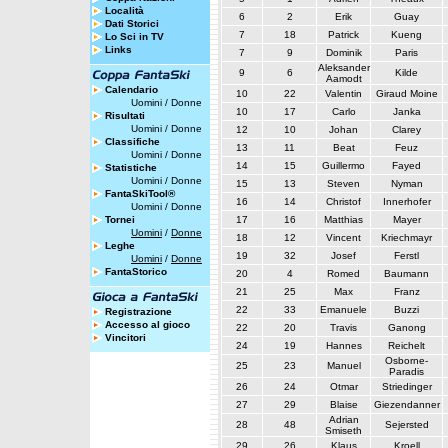
Località
6
2
Erik
Guay
Dati Storici
7
18
Patrick
Kueng
Lo Sci in TV
Links
7
9
Dominik
Paris
Aleksander
9
6
Kilde
Aamodt
Calendario
10
22
Valentin
Giraud Moine
Uomini
/
Donne
10
17
Carlo
Janka
Risultati
Uomini
/
Donne
12
10
Johan
Clarey
Classifiche
13
11
Beat
Feuz
Uomini
/
Donne
14
15
Guillermo
Fayed
Statistiche
Uomini
/
Donne
15
13
Steven
Nyman
FantaSkiTool®
16
14
Christof
Innerhofer
Uomini
/
Donne
Tornei
17
16
Matthias
Mayer
Uomini
/
Donne
18
12
Vincent
Kriechmayr
Leghe
19
32
Josef
Ferstl
Uomini
/
Donne
FantaStorico
20
4
Romed
Baumann
21
25
Max
Franz
22
33
Emanuele
Buzzi
Registrazione
Accesso al gioco
22
20
Travis
Ganong
Vincitori
24
19
Hannes
Reichelt
Osborne-
25
23
Manuel
Paradis
26
24
Otmar
Striedinger
27
29
Blaise
Giezendanner
Adrian
28
48
Sejersted
Smiseth
29
26
Klaus
Kroell