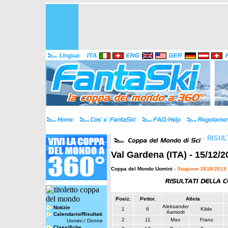
-
RISUL
Val Gardena (ITA) - 15/12/2
Coppa del Mondo Uomini
-
Stagione 2018/2019
Posiz.
Pettor.
Atleta
Aleksander
Notizie
1
6
Kilde
Aamodt
Calendario/Risultati
2
11
Max
Franz
Uomini
/
Donne
Classifiche