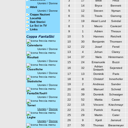
3
17
Beat
Feuz
Uomini
/
Donne
4
14
Bryce
Bennett
Atleti
Uomini
/
Donne
5
12
Steven
Nyman
Coppa Nazioni
6
31
Travis
Ganong
Località
7
19
Aksel Lund
Svindal
Dati Storici
Lo Sci in TV
8
3
Mauro
Caviezel
Links
9
1
Adrien
Theaux
10
5
Hannes
Reichelt
10
30
Benjamin
Thomsen
Calendario
12
22
Josef
Ferstl
Uomini
/
Donne
13
4
Johan
Clarey
14
37
Niels
Hintermann
Risultati
Uomini
/
Donne
15
24
Emanuele
Buzzi
Adrian
16
32
Sejersted
Classifiche
Smiseth
Uomini
/
Donne
17
13
Dominik
Paris
18
8
Christof
Innerhofer
Statistiche
19
2
Andreas
Sander
Uomini
/
Donne
20
46
Manuel
Schmid
FantaSkiTool®
21
39
Dominik
Schwaiger
Uomini
/
Donne
22
52
Mattia
Casse
22
15
Vincent
Kriechmayr
Tornei
Uomini
/
Donne
22
21
Patrick
Kueng
25
29
Martin
Cater
Leghe
26
9
Kjetil
Jansrud
Uomini
/
Donne
27
50
Thomas
Biesemeyer