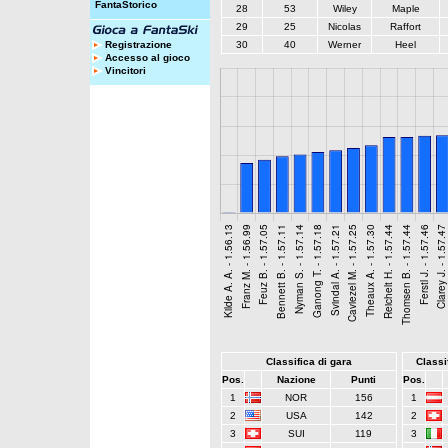
FantaStorico
28
53
Wiley
Maple
29
25
Nicolas
Raffort
Registrazione
30
40
Werner
Heel
Accesso al gioco
Vincitori
Classifica di gara
Classif
Pos.
Nazione
Punti
Pos.
1
NOR
156
1
2
USA
142
2
3
SUI
119
3