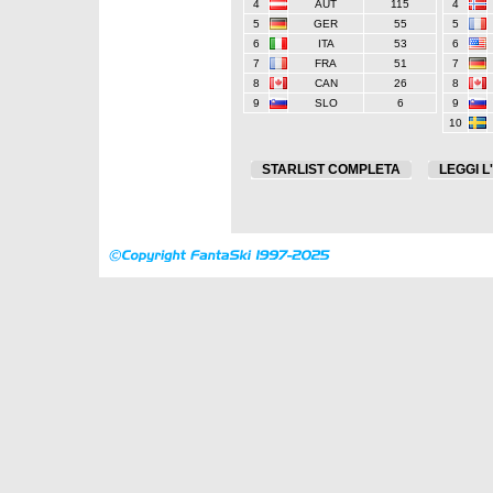
4
AUT
115
4
5
GER
55
5
6
ITA
53
6
7
FRA
51
7
8
CAN
26
8
9
SLO
6
9
10
STARLIST COMPLETA
LEGGI L