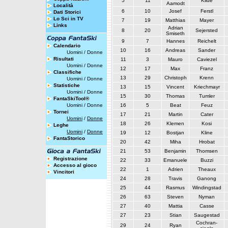
5
11
Kilde
Aamodt
Località
6
10
Josef
Ferstl
Dati Storici
Lo Sci in TV
7
19
Matthias
Mayer
Links
Adrian
8
20
Sejersted
Smiseth
9
7
Hannes
Reichelt
Calendario
10
16
Andreas
Sander
Uomini
/
Donne
Risultati
11
3
Mauro
Caviezel
Uomini
/
Donne
12
17
Max
Franz
Classifiche
13
29
Christoph
Krenn
Uomini
/
Donne
Statistiche
13
15
Vincent
Kriechmayr
Uomini
/
Donne
15
30
Thomas
Tumler
FantaSkiTool®
Uomini
/
Donne
16
5
Beat
Feuz
Tornei
17
21
Martin
Cater
Uomini
/
Donne
18
26
Klemen
Kosi
Leghe
Uomini
/
Donne
19
12
Bostjan
Kline
FantaStorico
20
42
Miha
Hrobat
21
53
Benjamin
Thomsen
Registrazione
22
33
Emanuele
Buzzi
Accesso al gioco
22
1
Adrien
Theaux
Vincitori
24
28
Travis
Ganong
25
44
Rasmus
Windingstad
26
63
Steven
Nyman
27
40
Mattia
Casse
27
23
Stian
Saugestad
Cochran-
29
24
Ryan