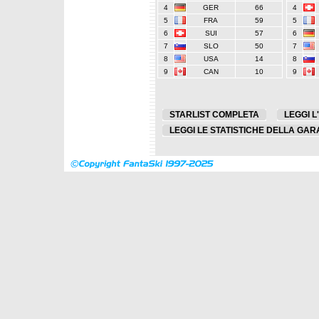
4
GER
66
4
5
FRA
59
5
6
SUI
57
6
7
SLO
50
7
8
USA
14
8
9
CAN
10
9
STARLIST COMPLETA
LEGGI L
LEGGI LE STATISTICHE DELLA GAR