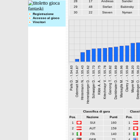
28
17
Andreas
Sander
29
48
Stefan
Babinsky
30
22
Steven
Nyman
Registrazione
Accesso al gioco
Vincitori
Classifica di gara
Classif
Pos.
Nazione
Punti
Pos.
1
SUI
160
1
2
AUT
159
2
3
ITA
140
3
4
GER
72
4