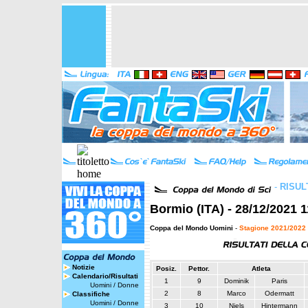
-
RISUL
Bormio (ITA) - 28/12/2021 
Coppa del Mondo Uomini
-
Stagione 2021/2022
Notizie
Posiz.
Pettor.
Atleta
Calendario/Risultati
1
9
Dominik
Paris
Uomini
/
Donne
2
8
Marco
Odermatt
Classifiche
Uomini
/
Donne
3
10
Niels
Hintermann