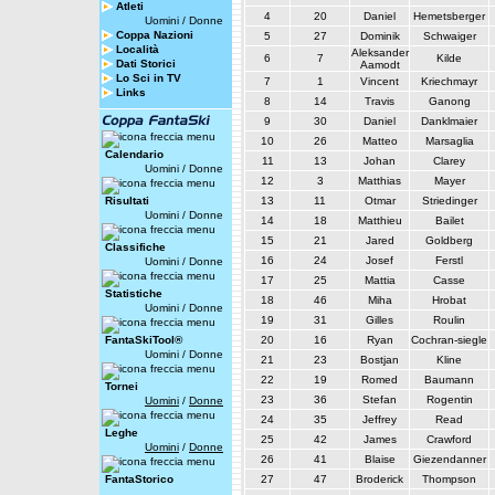
Atleti
4
20
Daniel
Hemetsberger
Uomini
/
Donne
Coppa Nazioni
5
27
Dominik
Schwaiger
Località
Aleksander
6
7
Kilde
Dati Storici
Aamodt
Lo Sci in TV
7
1
Vincent
Kriechmayr
Links
8
14
Travis
Ganong
9
30
Daniel
Danklmaier
10
26
Matteo
Marsaglia
Calendario
11
13
Johan
Clarey
Uomini
/
Donne
12
3
Matthias
Mayer
Risultati
13
11
Otmar
Striedinger
Uomini
/
Donne
14
18
Matthieu
Bailet
15
21
Jared
Goldberg
Classifiche
16
24
Josef
Ferstl
Uomini
/
Donne
17
25
Mattia
Casse
Statistiche
18
46
Miha
Hrobat
Uomini
/
Donne
19
31
Gilles
Roulin
FantaSkiTool®
20
16
Ryan
Cochran-siegle
Uomini
/
Donne
21
23
Bostjan
Kline
22
19
Romed
Baumann
Tornei
23
36
Stefan
Rogentin
Uomini
/
Donne
24
35
Jeffrey
Read
Leghe
25
42
James
Crawford
Uomini
/
Donne
26
41
Blaise
Giezendanner
FantaStorico
27
47
Broderick
Thompson