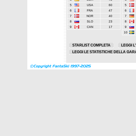
5
USA
60
5
6
FRA
47
6
7
NOR
40
7
8
SLO
23
8
9
CAN
17
9
10
STARLIST COMPLETA
LEGGI L
LEGGI LE STATISTICHE DELLA GAR