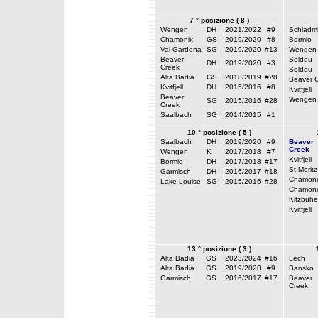
7 ° posizione ( 8 )
Wengen
DH
2021/2022
#9
Schladm
Chamonix
GS
2019/2020
#8
Bormio
Val Gardena
SG
2019/2020
#13
Wengen
Beaver
Soldeu
DH
2019/2020
#3
Creek
Soldeu
Alta Badia
GS
2018/2019
#28
Beaver 
Kvitfjell
DH
2015/2016
#8
Kvitfjell
Beaver
Wengen
SG
2015/2016
#28
Creek
Saalbach
SG
2014/2015
#1
10 ° posizione ( 5 )
Saalbach
DH
2019/2020
#9
Beaver
Creek
Wengen
K
2017/2018
#7
Kvitfjell
Bormio
DH
2017/2018
#17
St.Moritz
Garmisch
DH
2016/2017
#18
Chamoni
Lake Louise
SG
2015/2016
#28
Chamoni
Kitzbuhe
Kvitfjell
13 ° posizione ( 3 )
Alta Badia
GS
2023/2024
#16
Lech
Alta Badia
GS
2019/2020
#9
Bansko
Garmisch
GS
2016/2017
#17
Beaver
Creek