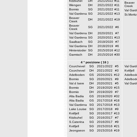
Kitzbuhel
DH
2021/2022
#11
Beaver
Wengen
DH
2021/2022
#11
Creek
Bormio
SG
2021/2022
#11
Val Gar
Val Gardena
SG
2021/2022
#13
St.Moritz
Beaver
DH
2021/2022
#19
Creek
Beaver
SG
2021/2022
#6
Creek
Val Gardena
DH
2020/2021
#7
Val Gardena
SG
2020/2021
#13
Saalbach
SG
2019/2020
#7
Val Gardena
DH
2018/2019
#6
Hinterstoder
SG
2015/2016
#12
Garmisch
DH
2015/2016
#30
4 ° posizione ( 16 )
Courchevel
SG
2021/2022
#5
Val Gar
Courchevel
DH
2021/2022
#3
Kvitfjell
Adelboden
GS
2020/2021
#12
Adelbod
Bormio
SG
2020/2021
#9
Adelbod
Val d Isere
DH
2020/2021
#5
Val Gar
Bormio
DH
2019/2020
#15
Bormio
DH
2019/2020
#7
Alta Badia
GS
2019/2020
#32
Alta Badia
GS
2017/2018
#18
Val Gardena
SG
2017/2018
#13
Lake Louise
SG
2017/2018
#9
Kvitfjell
SG
2016/2017
#13
Kitzbuhel
SG
2016/2017
#7
S.Caterina
SG
2016/2017
#9
Kvitfjell
SG
2015/2016
#21
Jeongseon
SG
2015/2016
#19