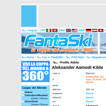
Aleksander Aamodt Kilde
nato a:
Baerum
21/09/1992 (33
il:
anni, 10 mesi, 19
giorni)
peso:
altezza:
181 cm.
Notizie
scarponi:
Atomic
Calendario/Risultati
attacchi:
Atomic
Uomini
/
Donne
Classifiche
sci:
Atomic
Uomini
/
Donne
status:
Infortunato