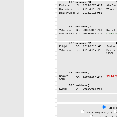
16 ° posizione ( 3 )
Kitzbuhel
DH
2022/2023
#14
Alta Bad
Hinterstoder
GS
2015/2016
#32
Wengen
Beaver Creek
DH
2015/2016
#51
19 ° posizione ( 2 )
Val d Isere
GS
2016/2017
#31
Kvitfjell
Val Gardena
SG
2013/2014
#31
Lake Lo
22 ° posizione ( 2 )
Kvitfjell
SG
2017/2018
#3
Soelden
Val d Isere
SG
2016/2017
#3
Beaver
Creek
26 ° posizione ( 1 )
Beaver
Val Gar
GS
2017/2018
#17
Creek
30 ° posizione ( 1 )
Kvitfjell
DH
2013/2014
#64
Tutti i P
Pettorali Gigante (53)