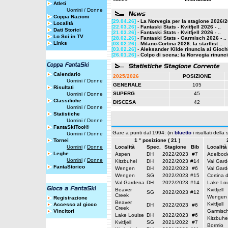
Atleti
Uomini
/
Donne
Coppa Nazioni
[29.04.26]
-
La Norvegia per la stagione 2026/
Località
[22.03.26]
-
Fantaski Stats - Kvitfjell 2026 - ..
Dati Storici
[21.03.26]
-
Fantaski Stats - Kvitfjell 2026 - ..
Lo Sci in TV
[28.02.26]
-
Fantaski Stats - Garmisch 2026 - ..
Links
[03.02.26]
-
Milano-Cortina 2026: la startlist ..
[03.02.26]
-
Aleksander Kilde rinuncia ai Giochi
[26.01.26]
-
Colpo di scena: la Norvegia rinunci
Calendario
2025/2026
POSIZIONE
Uomini
/
Donne
GENERALE
105
Risultati
SUPERG
45
Uomini
/
Donne
Classifiche
DISCESA
42
Uomini
/
Donne
Statistiche
Uomini
/
Donne
FantaSkiTool®
Gare a punti dal 1994: (in
bluetto
i risultati della
Uomini
/
Donne
Tornei
1 ° posizione ( 21 )
Uomini
/
Donne
Località
Spec.
Stagione
Bib
Località
Leghe
Aspen
DH
2022/2023
#7
Adelbod
Uomini
/
Donne
Kitzbuhel
DH
2022/2023
#14
Val Gar
FantaStorico
Wengen
DH
2022/2023
#6
Val Gar
Wengen
SG
2022/2023
#15
Cortina 
Val Gardena
DH
2022/2023
#14
Lake Lou
Beaver
Kvitfjell
SG
2022/2023
#12
Creek
Wengen
Registrazione
Beaver
Kvitfjell
Accesso al gioco
DH
2022/2023
#6
Creek
Vincitori
Garmisc
Lake Louise
DH
2022/2023
#6
Kitzbuhe
Kvitfjell
SG
2021/2022
#7
Bormio