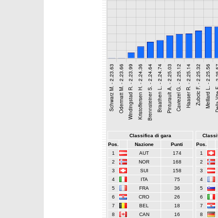
Classifica di gara
Classif
Pos.
Nazione
Punti
Pos.
1
AUT
174
1
2
NOR
168
2
3
SUI
158
3
4
ITA
75
4
5
FRA
36
5
6
CRO
26
6
7
BEL
18
7
8
CAN
16
8