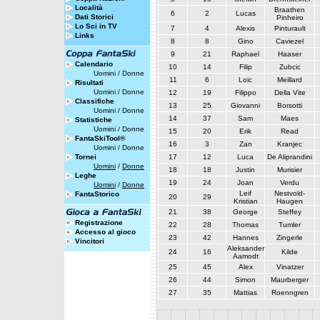
Località
Braathen
6
2
Lucas
Dati Storici
Pinheiro
Lo Sci in TV
7
4
Alexis
Pinturault
Links
8
8
Gino
Caviezel
9
21
Raphael
Haaser
Calendario
10
14
Filip
Zubcic
Uomini
/
Donne
11
6
Loic
Meillard
Risultati
Uomini
/
Donne
12
19
Filippo
Della Vite
Classifiche
13
25
Giovanni
Borsotti
Uomini
/
Donne
14
37
Sam
Maes
Statistiche
Uomini
/
Donne
15
20
Erik
Read
FantaSkiTool®
16
3
Zan
Kranjec
Uomini
/
Donne
Tornei
17
12
Luca
De Aliprandini
Uomini
/
Donne
18
18
Justin
Murisier
Leghe
19
24
Joan
Verdu
Uomini
/
Donne
Leif
Nestvold-
FantaStorico
20
29
Kristian
Haugen
21
38
George
Steffey
Registrazione
22
28
Thomas
Tumler
Accesso al gioco
23
42
Hannes
Zingerle
Vincitori
Aleksander
24
16
Kilde
Aamodt
25
45
Alex
Vinatzer
26
44
Simon
Maurberger
27
35
Mattias
Roenngren