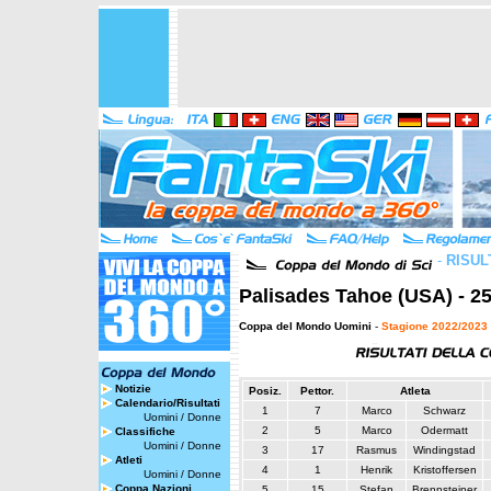
-
RISUL
Palisades Tahoe (USA) - 25
Coppa del Mondo Uomini
-
Stagione 2022/2023
Notizie
Posiz.
Pettor.
Atleta
Calendario/Risultati
1
7
Marco
Schwarz
Uomini
/
Donne
2
5
Marco
Odermatt
Classifiche
Uomini
/
Donne
3
17
Rasmus
Windingstad
Atleti
4
1
Henrik
Kristoffersen
Uomini
/
Donne
Coppa Nazioni
5
15
Stefan
Brennsteiner