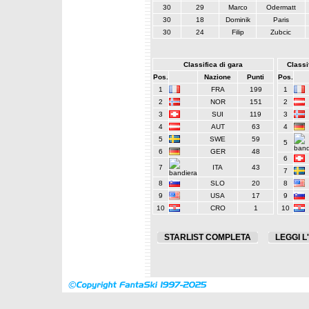
30
29
Marco
Odermatt
30
18
Dominik
Paris
30
24
Filip
Zubcic
Classifica di gara
Classif
Pos.
Nazione
Punti
Pos.
1
FRA
199
1
2
NOR
151
2
3
SUI
119
3
4
AUT
63
4
5
SWE
59
5
6
GER
48
6
7
ITA
43
7
8
SLO
20
8
9
USA
17
9
10
CRO
1
10
STARLIST COMPLETA
LEGGI L