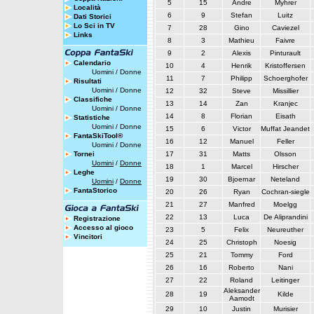
5
15
Andre
Myhrer
Località
6
9
Stefan
Luitz
Dati Storici
Lo Sci in TV
7
28
Gino
Caviezel
Links
8
3
Mathieu
Faivre
9
2
Alexis
Pinturault
Calendario
10
4
Henrik
Kristoffersen
Uomini
/
Donne
11
7
Philipp
Schoerghofer
Risultati
Uomini
/
Donne
12
32
Steve
Missillier
Classifiche
13
14
Zan
Kranjec
Uomini
/
Donne
14
8
Florian
Eisath
Statistiche
Uomini
/
Donne
15
6
Victor
Muffat Jeandet
FantaSkiTool®
16
12
Manuel
Feller
Uomini
/
Donne
Tornei
17
31
Matts
Olsson
Uomini
/
Donne
18
1
Marcel
Hirscher
Leghe
19
30
Bjoernar
Neteland
Uomini
/
Donne
FantaStorico
20
26
Ryan
Cochran-siegle
21
27
Manfred
Moelgg
22
13
Luca
De Aliprandini
Registrazione
Accesso al gioco
23
5
Felix
Neureuther
Vincitori
24
25
Christoph
Noesig
25
21
Tommy
Ford
26
16
Roberto
Nani
27
22
Roland
Leitinger
Aleksander
28
19
Kilde
Aamodt
29
10
Justin
Murisier