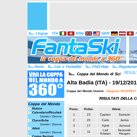
-
RISUL
Alta Badia (ITA) - 19/12/20
Coppa del Mondo Uomini
-
Stagione 2016/2017
Notizie
Posiz.
Pettor.
Atleta
Calendario/Risultati
1
23
Cyprien
Sarrazin
Uomini
/
Donne
2
20
Carlo
Janka
Classifiche
Uomini
/
Donne
3
17
Kjetil
Jansrud
Atleti
Leif
Nestvold-
4
11
Uomini
/
Donne
Kristian
Haugen
Coppa Nazioni