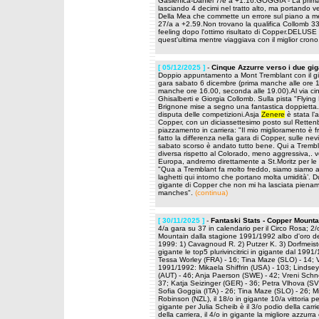
Gasienica-Daniel 7/e a +1.16.GOGGIA - La prima
lasciando 4 decimi nel tratto alto, ma portando 
Della Mea che commette un errore sul piano a me
27/a a +2.59.Non trovano la qualifica Collomb 3
feeling dopo l'ottimo risultato di Copper.DELUSE
quest'ultima mentre viaggiava con il miglior cr
[ 05/12/2025 ]
-
Cinque Azzurre verso i due gig
Doppio appuntamento a Mont Tremblant con il gi
gara sabato 6 dicembre (prima manche alle ore 1
manche ore 16.00, seconda alle 19.00).Al via ci
Ghisalberti e Giorgia Collomb. Sulla pista "Flyin
Brignone mise a segno una fantastica doppietta.
disputa delle competizioni.Asja
Zenere
è stata l’
Copper, con un diciassettesimo posto sul Rettenb
piazzamento in carriera: "Il mio miglioramento è fr
fatto la differenza nella gara di Copper, sulle ne
sabato scorso è andato tutto bene. Qui a Trembl
diversa rispetto al Colorado, meno aggressiva,.
Europa, andremo direttamente a St.Moritz per le t
"Qua a Tremblant fa molto freddo, siamo siamo a 
laghetti qui intorno che portano molta umidità’. 
gigante di Copper che non mi ha lasciata pienamen
manches".
(continua)
[ 30/11/2025 ]
-
Fantaski Stats - Copper Mounta
4/a gara su 37 in calendario per il Circo Rosa; 2
Mountain dalla stagione 1991/1992 albo d'oro del
1999: 1) Cavagnoud R. 2) Putzer K. 3) Dorfmeister 
gigante le top5 plurivincitrici in gigante dal 1991
Tessa Worley (FRA) - 16; Tina Maze (SLO) - 14; Vi
1991/1992: Mikaela Shiffrin (USA) - 103; Lindse
(AUT) - 46; Anja Paerson (SWE) - 42; Vreni Schnei
37; Katja Seizinger (GER) - 36; Petra Vlhova (SV
Sofia Goggia (ITA) - 26; Tina Maze (SLO) - 26; Mi
Robinson (NZL), il 18/o in gigante 10/a vittoria
gigante per Julia Scheib è il 3/o podio della carr
della carriera, il 4/o in gigante la migliore azzurr