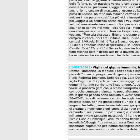
prima manche del gigante femminile olimpico.La Ti
delle Tofane, su un tracciato veloce e con poca
dosare velocità, precisione e leggerezza, e chiude
anche, io ho cercato di attaccare, di essere pulita
prima del dosso, ho fatto una manche corretta e...
arrivare in un parterre così." La più vicina inseg
poi Goggia a 46 centesimi scesa con il #17, bravi
settore) nonostante linee meno pulite, per una del
alta non mi sentivo nel ritmo - dice Goggia - ment
non immaginavo i distacchi. Non me l'aspettavo, 
vediamo."Fino alla discesa di Brignone c'erano t
olimpica in carica, poi Lara Colturi e Thea Louis
centesimi.Mikaela Shiffrin è 7/a a 1 secondo, po
+1.09 e il pettorale rosso di specialità Julia Sch
Camiller Rast 12/a a +1.14.Senza le prime tre la 
tutto rifilando oltre 7 decimi alle tre la davanti.
ha aiutato anche vedere le manche delle primissim
[ 14/02/2026 ]
-
Vigilia del gigante femminile,
Domani, domenica 15 febbraio il calendario olimp
pista di Cortina: in programma il gigante (prima 
l'Italia Federica Brignone, Sofia Goggia, Lara D
vigilia:Brignone: "Dopo la vittoria in supergigant
gente mi ha fatto sentire tutto il suo affetto. A
vivere la prossima gara con la stessa tranquillità
con poche certezze e altrettanto poco allenament
ma in questo periodo sono abituata a vivere situ
3&#8242; circa di performance, ciò che voglio far
mi sento bene, non ho grossi deficit e un po’ di d
auguro che l’atteggiamento mentale rimanga quello 
di gigante e nemmeno pieni, spero ci sia neve pri
cercando di recuperare un po’ di energie, intendo
mi hanno inviato tantissimi messaggi, mi hanno pa
Nicole Hosp e Dominique Gisin, mi hanno trasmess
incredibile".Goggia: "La mi terza gara a Cortina
importante soprattutto per i fattori contingenti c
mantenuto i nervi saldi nonostante le urla della .