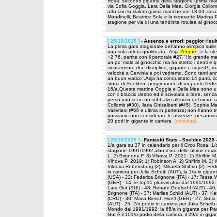
Rosa: secondo gigante della stagione (prima ma
via Sofia Goggia, Lara Della Mea, Giorgia Collo
atto con lo slalom (prima manche ore 18.00, seco
Mondinelli, Beatrice Sola e la rientrante Martin
stagione per via di una tendinite rotulea al gino
[ 25/10/2025 ]
-
Assenze e errori: peggior risu
La prima gara stagionale dell'anno olimpico sulle 
una sola atleta qualificata - Asja
Zenere
- e la st
+2.76, partita con il pettorale #27."Ho grande m
un po’ male al ginocchio ma ho stretto i denti e q
sicuramente due discipline, gigante e superG, ma
velocità a Cervinia e poi vedremo. Sono tanti a
un buon viatico".Asja ha conquistato 14 punti, co
storia di Soelden, peggiorando di un punto l'edi
16/a.Questa mattina Goggia e Della Mea sono us
con il braccio destro ed è scivolata a terra, 
perso uno sci in un sobbalzo all’inizio del muro, 
Collomb (#30), Ilaria Ghisalberti (#45), Sophie Ma
Valleriani (#66 e ultima in partenza) non hanno t
possiamo non considerare le assenze, pesantissim
20 podi in gigante in carriera.
(continua)
[ 25/10/2025 ]
-
Fantaski Stats - Soelden 2025 
1/a gara su 37 in calendario per il Circo Rosa; 1
stagione 1991/1992 albo d'oro delle ultime edizi
L. 2) Brignone F. 3) Vlhova P. 2021: 1) Shiffrin M
Vlhova P. 2019: 1) Robinson A. 2) Shiffrin M. 3) Wo
Viktoria Rebensburg (2); Mikaela Shiffrin (2); Fede
in carriera per Julia Scheib (AUT), la 1/a in gigant
(USA) - 22; Federica Brignone (ITA) - 17; Tessa 
(GER) - 14; le top15 plurivincitrici dal 1991/1992
Lara Gut (SUI) - 48; Renate Goetschl (AUT) - 46;
Brignone (ITA) - 37; Marlies Schild (AUT) - 37; K
(CRO) - 30; Maria Riesch Hoefl (GER) - 27; Sofia
(AUT) - 25; 2/o podio in carriera per Julia Scheib 
Mondo dal 1991/1992; la 65/a in gigante per Paula
Gut è il 101/o podio della carriera, il 29/o in gig