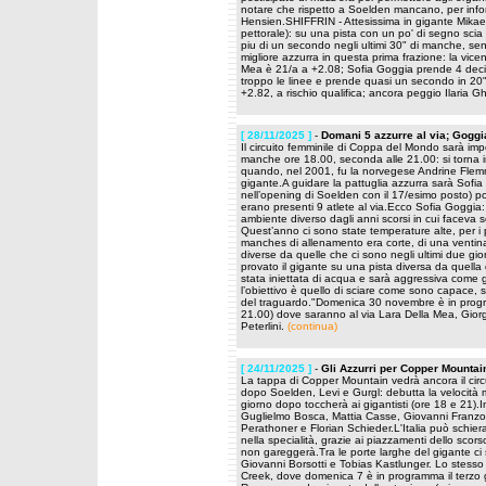
notare che rispetto a Soelden mancano, per infort
Hensien.SHIFFRIN - Attesissima in gigante Mikaela 
pettorale): su una pista con un po' di segno scia b
piu di un secondo negli ultimi 30" di manche, s
migliore azzurra in questa prima frazione: la vicen
Mea è 21/a a +2.08; Sofia Goggia prende 4 decimi
troppo le linee e prende quasi un secondo in 20
+2.82, a rischio qualifica; ancora peggio Ilaria Ghi
[ 28/11/2025 ]
-
Domani 5 azzurre al via; Goggi
Il circuito femminile di Coppa del Mondo sarà i
manche ore 18.00, seconda alle 21.00: si torna in
quando, nel 2001, fu la norvegese Andrine Flem
gigante.A guidare la pattuglia azzurra sarà Sof
nell’opening di Soelden con il 17/esimo posto) po
erano presenti 9 atlete al via.Ecco Sofia Goggia
ambiente diverso dagli anni scorsi in cui facev
Quest’anno ci sono state temperature alte, per i p
manches di allenamento era corte, di una ventina
diverse da quelle che ci sono negli ultimi due gio
provato il gigante su una pista diversa da quella
stata iniettata di acqua e sarà aggressiva come 
l’obiettivo è quello di sciare come sono capace, 
del traguardo."Domenica 30 novembre è in prog
21.00) dove saranno al via Lara Della Mea, Giorgi
Peterlini.
(continua)
[ 24/11/2025 ]
-
Gli Azzurri per Copper Mountain
La tappa di Copper Mountain vedrà ancora il circui
dopo Soelden, Levi e Gurgl: debutta la velocità m
giorno dopo toccherà ai gigantisti (ore 18 e 21)
Guglielmo Bosca, Mattia Casse, Giovanni Franzoni
Perathoner e Florian Schieder.L'Italia può schier
nella specialità, grazie ai piazzamenti dello sco
non gareggerà.Tra le porte larghe del gigante ci s
Giovanni Borsotti e Tobias Kastlunger. Lo stess
Creek, dove domenica 7 è in programma il terzo 