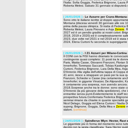
l'Italia: Sofia Goggia, Federica Brignone, Laura
Roberta Melesi. Sabato 31 gennaio si disputerà u
[ 26/01/2026 ]
-
Le Azzurre per Crans-Montana: 
Sono otto le italiane iscritte al doppio appunta
Montana (discesa venerdì 30 gennaio alle ore 10
prima della pausa olimpica. Si tratta di Federica
Roberta Melesi, Laura Pirovano e Asja
Zenere
. 
2027 ed è un pendio gradito ai nostri colori: Bri
2018, 2019 e 2020) ed è complessivamente salita 
2023, due volte nel 2021 e nel 2019 ed è stata t
2024, Elena Curtoni fu seconda in supergigante 
[ 26/01/2026 ]
-
I 21 Azzurri per Milano-Cortina
Il CONI con la FISI hanno diramato le convocazioni
contingente quasi completo: 11 posti tra le donne
Paris, Mattia Casse, Giovanni Franzoni, Florian S
Innerhofer, Tommaso Saccardi, Tobias Kastlunge
Curtoni, Federica Brignone, Lara Della Mea, Asj
D'Antonio Alla vigilia dell'ultima tappa di Coppa
41 anni, riesce a strappare un pass per la sua q
Franzoni, Schieder e Casse (ma certamente anche
Innerhofer; in gigante Vinatzer, De Aliprandini, K
è certamente una sorpresa, non avendo ancora p
2018.Sorprese anche tra le donne: sono state c
D'Antonio (la più giovane della spedizione), ch
entrambe senza punti.Evidentemente lo staff tecn
prospettiva futura.Confermata Federica Brignone
semmai rimane da chiarire in quante specialità g
Nicol Delago, Goggia ed Elena Curtoni / Nadia D
superg; Brignone, Goggia, Della Mea e
Zenere
in
slalom.
(continua)
[ 24/01/2026 ]
-
Spindleruv Mlyn: Hector, Rast e
Le gigantiste più in forma del momento sono tutte
decimi con la sesta classificata: Sara Hector guid