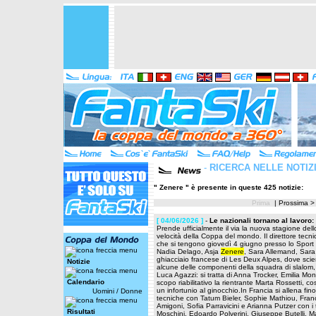
-
RICERCA NELLE NOTIZ
" Zenere " è presente in queste 425 notizie:
Prima
|
Prossima >
[ 04/06/2026 ]
-
Le nazionali tornano al lavoro
Prende ufficialmente il via la nuova stagione dell
velocità della Coppa del mondo. Il direttore tecnico
che si tengono giovedì 4 giugno presso lo Sport 
Nadia Delago, Asja
Zenere
, Sara Allemand, Sara 
ghiacciaio francese di Les Deux Alpes, dove scier
Notizie
alcune delle componenti della squadra di slalom,
Luca Agazzi: si tratta di Anna Trocker, Emilia Mond
Calendario
scopo riabilitativo la rientrante Marta Rossetti, c
un infortunio al ginocchio.In Francia si allena fi
Uomini
/
Donne
tecniche con Tatum Bieler, Sophie Mathiou, Franc
Amigoni, Sofia Parravicini e Arianna Putzer con i
Risultati
Moschini, Edoardo Polverini, Giuseppe Butelli, M