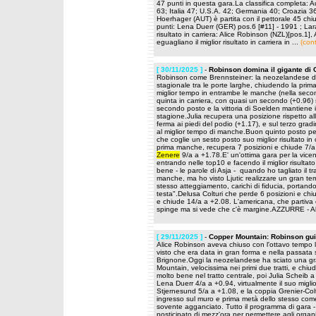
47 punti in questa gara.La classifica completa: 
63; Italia 47; U.S.A. 42; Germania 40; Croazia 3
Hoerhager (AUT) è partita con il pettorale 45 chi
punti: Lena Duerr (GER) pos.6 [#11] - 1991 ; Lara
risultato in carriera: Alice Robinson (NZL)[pos.1],
eguagliano il miglior risultato in carriera in ...
(con
[ 30/11/2025 ]
-
Robinson domina il gigante di 
Robinson come Brennsteiner: la neozelandese d
stagionale tra le porte larghe, chiudendo la pri
miglior tempo in entrambe le manche (nella secon
quinta in carriera, con quasi un secondo (+0.96) s
secondo posto e la vittoria di Soelden mantiene i
stagione.Julia recupera una posizione rispetto a
ferma ai piedi del podio (+1.17), e sul terzo gr
al miglior tempo di manche.Buon quinto posto pe
che coglie un sesto posto suo miglior risultato in 
prima manche, recupera 7 posizioni e chiude 7/a 
Zenere
9/a a +1.78.E' un'ottima gara per la vice
entrando nelle top10 e facendo il miglior risultat
bene - le parole di Asja - quando ho tagliato il 
manche, ma ho visto Ljutic realizzare un gran t
stesso atteggiamento, carichi di fiducia, portando
testa".Delusa Colturi che perde 6 posizioni e chi
e chiude 14/a a +2.08. L'americana, che partiva co
spinge ma si vede che c'è margine.AZZURRE - All
[ 29/11/2025 ]
-
Copper Mountain: Robinson gui
Alice Robinson aveva chiuso con l'ottavo tempo l
visto che era data in gran forma e nella passata 
Brignone.Oggi la neozelandese ha sciato una gr
Mountain, velocissima nei primi due tratti, e chi
molto bene nel tratto centrale, poi Julia Scheib a 
Lena Duerr 4/a a +0.94, virtualmente il suo miglior
Stjernesund 5/a a +1.08, e la coppia Grenier-Col
ingresso sul muro e prima metà dello stesso come
sovente agganciato. Tutto il programma di gara -
posticipato di mezz'ora per permettere agli organiz