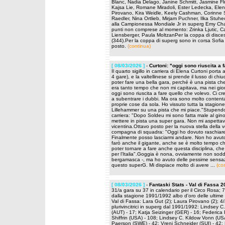
Blanc, Nadia Delago, Janine Schmitt, Jasmine Fl
Kajsa Lie, Romane Miradoli, Ester Ledecka, Elen
Pirovano, Kira Weidle, Keely Cashman, Corinne S
Raedler, Nina Ortlieb, Mirjam Puchner, Ilka Stu
alla Campionessa Mondiale Jr in superg Emy Char
punti non comprese al momento: Zrinka Ljutic, Ca
Liensberger, Paula MoltzanPer la coppa di disces
(344).Per la coppa di superg sono in corsa Sofia
posto.
(continua)
[ 08/03/2026 ]
-
Curtoni: "oggi sono riuscita a 
Il quarto sigillo in carriera di Elena Curtoni porta
4 gare), e la valtellinese si prende il lusso di ch
poter fare una bella gara, perché è una pista che
era tanto tempo che non mi capitava, ma nei giorni
oggi sono riuscita a fare quello che volevo. Ci c
a subentrare i dubbi. Ma ora sono molto content
proprie cose da sola. Ho vissuto tutta la stagion
Lillehammer su una pista che mi piace."Stupend
carriera: "Dopo Soldeu mi sono fatta male al gin
mettere in pista una super gara. Non mi aspettavo
vicentina.Ottavo posto per la nuova stella della 
compagna di squadra: "Oggi ho dovuto raschiare i
Finalmente posso lasciarmi andare. Non ho avuto oc
farò anche il gigante, anche se è molto tempo ch
poter tornare a fare anche questa disciplina, c
per l’Italia".Goggia è nona, ovviamente non soddis
bergamasca -, ma ho avuto delle pessime sensazion
questo superG. Mi dispiace molto di avere ...
(co
[ 08/03/2026 ]
-
Fantaski Stats - Val di Fassa 
31/a gara su 37 in calendario per il Circo Rosa; 
dalla stagione 1991/1992 albo d'oro delle ultime ed
Val di Fassa: Lara Gut (2); Laura Pirovano (2); 4/a
plurivincitrici in superg dal 1991/1992: Lindsey 
(AUT) - 17; Katja Seizinger (GER) - 16; Federica B
Shiffrin (USA) - 108; Lindsey C. Kildow Vonn (US
Paerson (SWE) - 42; Vreni Schneider (SUI) - 42; F