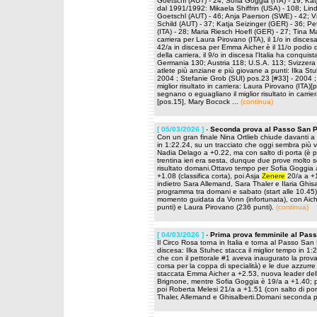
Goetschl (AUT) - 24; Sofia Goggia (ITA) - 19; Katja
dal 1991/1992: Mikaela Shiffrin (USA) - 108; Lin
Goetschl (AUT) - 46; Anja Paerson (SWE) - 42; Vr
Schild (AUT) - 37; Katja Seizinger (GER) - 36; P
(ITA) - 28; Maria Riesch Hoefl (GER) - 27; Tina M
carriera per Laura Pirovano (ITA), il 1/o in disce
42/a in discesa per Emma Aicher è il 11/o podio de
della carriera, il 9/o in discesa l'Italia ha conqui
Germania 130; Austria 118; U.S.A. 113; Svizzera
atlete più anziane e più giovane a punti: Ilka St
2004 ; Stefanie Grob (SUI) pos.23 [#33] - 2004 ;
miglior risultato in carriera: Laura Pirovano (ITA)
segnano o eguagliano il miglior risultato in carri
[pos.15], Mary Bocock ...
(continua)
[ 05/03/2026 ]
-
Seconda prova al Passo San Pe
Con un gran finale Nina Ortlieb chiude davanti a 
in 1:22.24, su un tracciato che oggi sembra più 
Nadia Delago a +0.22, ma con salto di porta (è 
trentina ieri era sesta, dunque due prove molto 
risultato domani.Ottavo tempo per Sofia Goggia a 
+1.08 (classifica corta), poi Asja
Zenere
20/a a +1
indietro Sara Allemand, Sara Thaler e Ilaria Ghis
programma tra domani e sabato (start alle 10.45): 
momento guidata da Vonn (infortunata), con Aich
punti) e Laura Pirovano (236 punti).
(continua)
[ 04/03/2026 ]
-
Prima prova femminile al Pass
Il Circo Rosa torna in Italia e torna al Passo San 
discesa: Ilka Stuhec stacca il miglior tempo in 1
che con il pettorale #1 aveva inaugurato la pro
corsa per la coppa di specialità) e le due azzur
staccata Emma Aicher a +2.53, nuova leader dell
Brignone, mentre Sofia Goggia è 19/a a +1.40; pr
poi Roberta Melesi 21/a a +1.51 (con salto di por
Thaler, Allemand e Ghisalberti.Domani seconda 