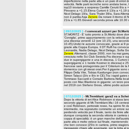
imperfezione nella parte alta e un paio di errori da
velocità. Nelle parti tecniche sono andata bene, l
top10 troviamo a sorpresa Camille Cerutti 8/a a 
Pirovano a +1.15.Elena Curtoni è 13/a a +1.19 (co
Nicol Delago 19/a, Sara Thaler 39/a, Sara Allem
non è partita Asja
Zenere
.Da notare il ritorno di
21/a a +1.65.Giovedì seconda prova alle 10.30 c
[ 09/12/2025 ]
-
I convocati azzurri per St.Morit
ST.MORITZ - E' tutto pronto a St.Moritz dove doma
'Corviglia', primo appuntamento con la velocità p
una discesa venerdì 12 (ore 10.15), una second
10.45).Undici le azzurre convocate, grazie ai 9 pos
grazie alla Coppa Europa. Il DT Rulfi ha convoca
Leonardis, Nadia Delago, Nicol Delago, Sofia Go
Zenere
.Allemand, classe 2000, non ha mai gar
cresciuta nello Sci Club Sestola.Fra discesa e sup
due in supergigante e una in discesa, 1 Curtoni 
supergigante e 1 Isolde Kostner in discesa) e 2
francese sarà protagonista per il 'Criterium de l
domenica con gli stessi orari.Per il gigante sono 
Filippo Della Vite, Tobias Kastlunger (non conv
Simon Talacci (3/o e 8/o in CE).Tra i rapid gate
Tommaso Saccardi e Corrado Barbera.Nella locali
posto con Max Blardone in gigante; un terzo pos
nel 2019 con Stefano Gross, ultimo podio azzurro
[ 07/12/2025 ]
-
Mt.Tremblant: gara2 va a Schei
Dopo la vittoria di ieri Alice Robinson si stava la
secondo gigante di Mt.Tremblant.Ma i 16 centesim
e così Robinson, pettorale rosso, ha spinto fin da
intermedio, ma sopratutto commette un errore sul
perdendo velocità per il finale, tanto da finire a
dunque conquista la seconda vittoria in carriera d
coppa di specialità: è un gran manche dell'austria
parte alta e molto veloce sul finale, mantenendo 
che ben conosce (25/o in carriera, primo stagiona
messaggio chiaro alle avversarie, per la lotta al 