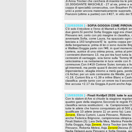
Jr Anna Trocker che cercherà di inserirsi tra le pri
10.30GIGANTE MASCHILE - 27 al via, primo a sce
coppa di specialità consecutiva, con Braathen Pinh
unici a poter ancora matematicamente superarlo. 
Franzoni (ultimo a partire) con il #27, in virtù dei
[ 22/03/2026 ]
-
SOFIA GOGGIA COME PIROVAN
C'è solo il tricolore e l'inno di Mameli a Kvitfjell:
due giorni.Sì perchè Sofia Goggia oggi era chiama
Pirovano ieri, certo con più margine in classific
avversarie.Sofia, come Laura, ha spazzato ogni d
lasciata a 163 lunghezze!E' la quinta coppa per S
della bergamasca: prima di lei ci sono riuscite Br
e Walliser.Goggia parte con l'#8, in quel moment
carriera, autrice di una ottima prova, arriva al p
i centesimi diventano 13, ma poi tira fuori tutta 
centesimi di vantaggio, scia bene sulla 'Tommy M
velocissima e va nettamente in luce verde con 6 
commuove.Con il #19 Corinne Suter, tornata a livell
gli intermedi, ma perde quasi 6 decimi nel ultimi
impensierisce, sbaglia intorno a metà gara, perde
c'è Aicher, per un solo centesimo da Weidle, poi
+1.19, Curtoni 8/a a +1.39 e infine Blanc e Cash
classifica: perde tanto con un errore tra il secon
fine accusa +2.17 da Goggia.A punti anche Asja 
[ 15/03/2026 ]
-
Finali Kvitfjell 2026: tutte le az
Con lo slalom di Are si chiude la stagione regolare
quattro gare della stagione.Secondo le regole FIS
classifica senza sostituzioni; - la Campionessa O
tutte le atlete che hanno conquistato più di 500 pu
qualificate 10 atlete (erano 11 un anno fa): Lara
Zenere
, Elena Curtoni, Laura Pirovano, Roberta 
anche Federica Brignone, campionessa olimpica n
Finali.Slalom (3): Lara Della Mea, Martina Peterli
Sofia Goggia, Asja
Zenere
, Anna Trocker (oro Mo
Pirovano, Roberta Melesi, Asja
Zenere
Discesa (5
Nadia DelagoLaura Pirovano e Sofia Goggia, aven