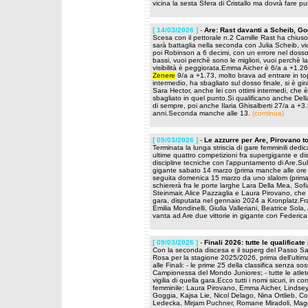
vicina la sesta Sfera di Cristallo ma dovrà fare pu
[ 14/03/2026 ]
-
Are: Rast davanti a Scheib, Go
Scesa con il pettorale n.2 Camille Rast ha chiuso
sarà battaglia nella seconda con Julia Scheib, v
poi Robinson a 6 decimi, con un errore nel dosso 
bassi, vuoi perchè sono le migliori, vuoi perchè 
visibilità è peggiorata.Emma Aicher è 6/a a +1.26
Zenere
9/a a +1.73, molto brava ad entrare in top
intermedio, ha sbagliato sul dosso finale, si è g
Sara Hector, anche lei con ottimi intermedi, che 
sbagliato in quel punto.Si qualificano anche Dell
di sempre, poi anche Ilaria Ghisalberti 27/a a +
anni.Seconda manche alle 13.
(continua)
[ 09/03/2026 ]
-
Le azzurre per Are, Pirovano to
Terminata la lunga striscia di gare femminili dedica
ultime quattro competizioni fra supergigante e dis
discipline tecniche con l’appuntamento di Are.Su
gigante sabato 14 marzo (prima manche alle ore 
seguita domenica 15 marzo da uno slalom (prima
schiererà fra le porte larghe Lara Della Mea, Sof
Steinmair, Alice Pazzaglia e Laura Pirovano, che t
gara, disputata nel gennaio 2024 a Kronplatz.Fra i
Emilia Mondinelli, Giulia Valleriani, Beatrice Sol
vanta ad Are due vittorie in gigante con Federic
[ 09/03/2026 ]
-
Finali 2026: tutte le qualificat
Con la seconda discesa e il superg del Passo San 
Rosa per la stagione 2025/2026, prima dell'ultim
alle Finali: - le prime 25 della classifica senza s
Campionessa del Mondo Juniores; - tutte le atlete
vigilia di quella gara.Ecco tutti i nomi sicuri, in c
femminile: Laura Pirovano, Emma Aicher, Lindsey
Goggia, Kajsa Lie, Nicol Delago, Nina Ortlieb, Co
Ledecka, Mirjam Puchner, Romane Miradoli, Magda