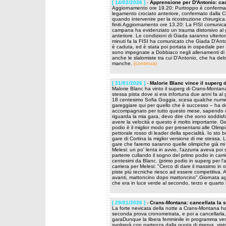
[ 14/02/2026 ]
-
Apprensione per D'Antonio: ca
Aggiornamento ore 19.20: Purtroppo è confermata 
legamento crociato anteriore, confermato dalla C
quando intervenire per la ricostruzione chirurgic
finiti.Aggiornamento ore 13.20: La FISI comunica 
campana ha evidenziato un trauma distorsivo al g
anteriore. Le condizioni di Giada saranno ulteri
minuti fa la FISI ha comunicato che Giada D'Ant
è caduta, ed è stata poi portata in ospedale pe
sono impegnate a Dobbiaco negli allenamenti di ri
anche le slalomiste tra cui D'Antonio, che ha de
manche.
(continua)
[ 31/01/2026 ]
-
Malorie Blanc vince il superg
Malorie Blanc ha vinto il superg di Crans-Montana 
stessa pista dove si era infortuna due anni fa al g
18 centesimo Sofia Goggia, scesa qualche numer
gareggiare qui per quello che è successo – ha de
accompagnato per tutto questo mese, sapendo di 
riguarda la mia gara, devo dire che sono soddisfatt
avere la velocità e questo è molto importante. G
podio è il miglior modo per presentarsi alle Olim
pettorale rosso di leader della specialità. Io sto
gare di Cortina la miglior versione di me stessa. 
gare che faremo saranno quelle olimpiche già mi
Melesi: un po' lenta in avvio, l'azzurra aveva poi 
parterre cullando il sogno del primo podio in carr
centesimi da Blanc. (primo podio in superg per l
carriera per Melesi: "Cerco di dare il massimo in
piste più tecniche riesco ad essere competitiva. 
avanti, mattoncino dopo mattoncino".Giornata ag
che era in luce verde al secondo, terzo e quarto 
[ 29/01/2026 ]
-
Crans-Montana: cancellata la 
La forte nevicata della notte a Crans-Montana ha 
seconda prova cronometrata, e poi a cancellarla, per
garaDunque la libera femminile in programma vene
svolgerà con partenza dalla quota di riserva, visto