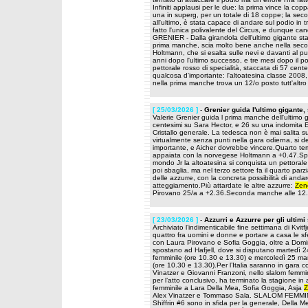
Infiniti applausi per le due: la prima vince la co
una in superg, per un totale di 18 coppe; la seco
all'ultimo, è stata capace di andare sul podio in t
fatto l'unica polivalente del Circus, e dunque c
GRENIER - Dalla girandola dell'ultimo gigante st
prima manche, scia molto bene anche nella seco
Holtmann, che si esalta sulle nevi e davanti al pub
anni dopo l'ultimo successo, e tre mesi dopo il po
pettorale rosso di specialità, staccata di 57 
qualcosa d'importante: l'altoatesina classe 2008, 
nella prima manche trova un 12/o posto tutt'altro
[ 25/03/2026 ]
-
Grenier guida l'ultimo gigante,
Valerie Grenier guida l prima manche dell'ultimo 
centesimi su Sara Hector, e 26 su una indomita Em
Cristallo generale. La tedesca non è mai salita s
virtualmente senza punti nella gara odierna, si 
importante, e Aicher dovrebbe vincere.Quarto temp
appaiata con la norvegese Holtmann a +0.47.Sple
mondo Jr la altoatesina si conquista un pettorale p
poi sbaglia, ma nel terzo settore fa il quarto parz
delle azzurre, con la concreta possibilità di anda
atteggiamento.Più attardate le altre azzurre:
Zen
Pirovano 25/a a +2.36.Seconda manche alle 12
[ 23/03/2026 ]
-
Azzurri e Azzurre per gli ultimi
Archiviato l’indimenticabile fine settimana di Kvitfj
quattro fra uomini e donne e portare a casa le sfe
con Laura Pirovano e Sofia Goggia, oltre a Domini
spostano ad Hafjell, dove si disputano martedì 2
femminile (ore 10.30 e 13.30) e mercoledì 25 mar
(ore 10.30 e 13.30).Per l’Italia saranno in gara 
Vinatzer e Giovanni Franzoni, nello slalom femmin
per l’atto conclusivo, ha terminato la stagione in 
femminile a Lara Della Mea, Sofia Goggia, Asja
Z
Alex Vinatzer e Tommaso Sala. SLALOM FEMMINIL
Shiffrin #6 sono in sfida per la generale, Della 