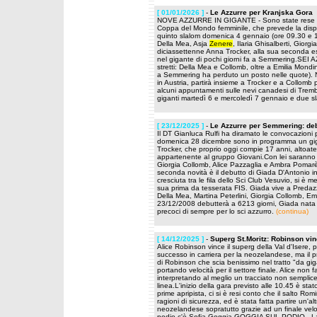
[ 01/01/2026 ]
-
Le Azzurre per Kranjska Gora
NOVE AZZURRE IN GIGANTE - Sono state rese not
Coppa del Mondo femminile, che prevede la dispu
quinto slalom domenica 4 gennaio (ore 09.30 e 1
Della Mea, Asja
Zenere
, Ilaria Ghisalberti, Gior
diciassettenne Anna Trocker, alla sua seconda es
nel gigante di pochi giorni fa a Semmering.SEI A
stretti: Della Mea e Collomb, oltre a Emilia Mondinel
a Semmering ha perduto un posto nelle quote). N
in Austria, partirà insieme a Trocker e a Collom
alcuni appuntamenti sulle nevi canadesi di Trembl
giganti martedì 6 e mercoledì 7 gennaio e due s
[ 23/12/2025 ]
-
Le Azzurre per Semmering: deb
Il DT Gianluca Rulfi ha diramato le convocazion
domenica 28 dicembre sono in programma un giga
Trocker, che proprio oggi compie 17 anni, altoatesi
appartenente al gruppo Giovani.Con lei saranno 
Giorgia Collomb, Alice Pazzaglia e Ambra Pomarè
seconda novità è il debutto di Giada D'Antonio 
cresciuta tra le fila dello Sci Club Vesuvio, si è
sua prima da tesserata FIS. Giada vive a Predazz
Della Mea, Martina Peterlini, Giorgia Collomb, Emil
23/12/2008 debutterà a 6213 giorni, Giada nata i
precoci di sempre per lo sci azzurro.
(continua)
[ 14/12/2025 ]
-
Superg St.Moritz: Robinson vin
Alice Robinson vince il superg della Val d'Isere,
successo in carriera per la neozelandese, ma il p
di Robinson che scia benissimo nel tratto "da g
portando velocità per il settore finale. Alice non f
interpretando al meglio un tracciato non semplice
linea.L'inizio della gara previsto alle 10.45 è sta
prime apripista, ci si è resi conto che il salto Ro
ragioni di sicurezza, ed è stata fatta partire un'al
neozelandese sopratutto grazie ad un finale veloc
podio c'è Sofia Goggia.GOGGIA SUL PODIO - La b