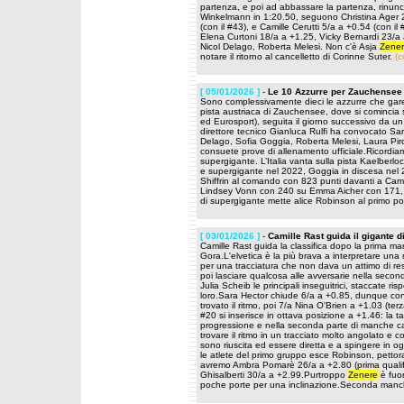
partenza, e poi ad abbassare la partenza, rinuncia
Winkelmann in 1:20.50, seguono Christina Ager 
(con il #43), e Camille Cerutti 5/a a +0.54 (con
Elena Curtoni 18/a a +1.25, Vicky Bernardi 23/a 
Nicol Delago, Roberta Melesi. Non c'è Asja
Zene
notare il ritorno al cancelletto di Corinne Suter.
(c
[ 05/01/2026 ]
-
Le 10 Azzurre per Zauchensee
Sono complessivamente dieci le azzurre che gareg
pista austriaca di Zauchensee, dove si comincia 
ed Eurosport), seguita il giorno successivo da un
direttore tecnico Gianluca Rulfi ha convocato Sa
Delago, Sofia Goggia, Roberta Melesi, Laura Pir
consuete prove di allenamento ufficiale.Ricordiamo
supergigante. L’Italia vanta sulla pista Kaelberl
e supergigante nel 2022, Goggia in discesa nel 
Shiffrin al comando con 823 punti davanti a Cam
Lindsey Vonn con 240 su Emma Aicher con 171, C
di supergigante mette alice Robinson al primo p
[ 03/01/2026 ]
-
Camille Rast guida il gigante 
Camille Rast guida la classifica dopo la prima ma
Gora.L'elvetica è la più brava a interpretare una 
per una tracciatura che non dava un attimo di respi
poi lasciare qualcosa alle avversarie nella secon
Julia Scheib le principali inseguitrici, staccate r
loro.Sara Hector chiude 6/a a +0.85, dunque co
trovato il ritmo, poi 7/a Nina O'Brien a +1.03 (te
#20 si inserisce in ottava posizione a +1.46: la t
progressione e nella seconda parte di manche cam
trovare il ritmo in un tracciato molto angolato e
sono riuscita ed essere diretta e a spingere in o
le atlete del primo gruppo esce Robinson, pettor
avremo Ambra Pomarè 26/a a +2.80 (prima qualifi
Ghisalberti 30/a a +2.99.Purtroppo
Zenere
è fuor
poche porte per una inclinazione.Seconda manc