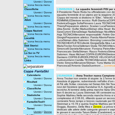
Uomini
/
Donne
Classifiche
[ 29/05/2026 ]
-
Le squadre femminili FISI per
Il Presidente Flavio Roda ha ufficializzato con 
Uomini
/
Donne
squadra femminile di sci alpino per la stagione 20
Coppa del mondo si dividono in 'Elite', 'Velocità'
Atleti
FEMMINILEDirettore tecnico: Rulfi Gianluca
Uomini
/
Donne
FedericaGoggia SofiaPirovano Laura TECNICIAll
ThierryPreparatore atletico: Scarian LucaFisiote
ditta Atomic: Gufler MarkusSkiman ditta Hea
Coppa Nazioni
SaraCurtoni ElenaDelago NadiaDelago NicolMele
Asja TECNICIAllenatore responsabile: Feltrin Gio
GiorgioPreparatore atletico: Parola AlbertoFisi
Località
LucaSkiman ditta Salomon: Bronzing Lorenzo
TECNICHEATLETECollomb GiorgiaDella Mea LaraMon
Dati Storici
MartaTrocker AnnaValleriani Giulia TECNICIAllen
Simoncelli DanieleAllenatore: Fontana PietroAllena
Francescato StellaSkiman: Rauco FedericoSkiman
Lo Sci in TV
Salomon: Haas Michael COPPA EUROPADirettore te
Damiano COPPA EUROPA PROVE VELOCIATLETEAmi
LudovicaVanni Camilla TECNICIAllenatore: Butell
Links
Viotto SimoneAllenatore/Skiman: Turra Matti
FrancescaD’Antonio GiadaGuerinoni ...
(continua
Calendario
[ 01/04/2026 ]
-
Anna Trocker nuova Campioness
Uomini
/
Donne
Anna Trocker non smette di stupire: la 17enne 
Assoluta di gigante, subentrando nell'albo d'oro 
Risultati
di Fiè allo Sciliar, cresciuta nel Seiser Alm Ski 
Uomini
/
Donne
nevi del Sestriere (pista Kandahar G.A. Agnelli) a
Classifiche
tecniche.Al termine della prima manche Ilaria Ghisa
Uomini
/
Donne
ben 6 decimi su Laura Steinmair, 66 centesimi su
Statistiche
Sophie Mathieu.Nella seconda manche Anna si sca
complessivo di 2:06.91, rifilando quasi un secon
Uomini
/
Donne
centesimi.Terzo tempo e bronzo nazionale per Eli
FantaSkiTool®
Steinmair a +0.78 e quinta Sophie Mathiou per 93
Uomini
/
Donne
Goggia, Bassino, Della Mea e
Zenere
.La prova tr
Tornei
dedicato alle atlete delle categorie giovani e aspi
Uomini
/
Donne
le giovani è seconda Tatum Bieler (Carabinieri), s