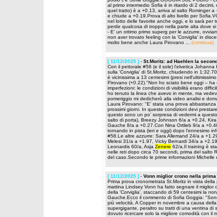
al primo intermedio Sofia è in ritardo di 2 decimi
quel tratto) è a +0.13, arriva al salto Rominger 
e chiude a +0.19.Prova di alto livello per Sof
nel lotto delle favorite anche oggi, e lo sarà per 
perde qualcosa di troppo nella parte alta dove s
- E' un ottimo primo superg per le azzurre, ovvi
non aver trovato feeling con la 'Corviglia' in dis
molto bene anche Laura Pirovano ...
(continua)
[ 11/12/2025 ]
-
St.Moritz: ad Haehlen la secon
Con il pettorale #56 (e il sole) l'elvetica Johan
sulla 'Corviglia' di St.Moritz, chiudendo in 1:32.
è vicinissima a 13 centesimi (presi nell'ultimissi
Pirovano (+0.22)."Non ho sciato bene oggi – ha c
imperfezioni: le condizioni di visibilità erano diff
ho tenuto la linea che avevo in mente, ma vedev
pomeriggio mi dedicherò alla video analisi e doma
Laura Pirovano: "E’ stata una prova abbastanza dif
prossimi giorni. In queste condizioni devi presta
questo sono un po’ sorpresa di vedermi a questo
salto di porta), Breezy Johnson 6/a a +0.24, Kir
Gauche 8/a a +0.27.Con Nina Ortlieb 9/a a +0.48 si
tornando in pista (ieri e oggi) dopo l'ennesimo in
#58.Le altre azzurre: Sara Allemand 24/a a +1.2
Melesi 31/a a +1.97, Vicky Bernardi 34/a a +2.1
Leonardis 60/a, Asja
Zenere
62/a.Il training è sta
nelle reti dopo circa 70 secondi, prima del salto 
del caso.Secondo le prime informazioni Michelle 
[ 11/12/2025 ]
-
Vonn miglior crono nella prima 
Prima prova cronometrata St.Moritz in vista dell
mattina Lindsey Vonn ha fatto segnare il miglior c
della 'Corviglia', staccando di 59 centesimi la n
Gauche.Ecco il commento di Sofia Goggia: "Son
più velocità. A Copper in novembre a causa della
supergigante, peraltro su tratti di una ventina d
dovuto ricercare solo la migliore comodità con il