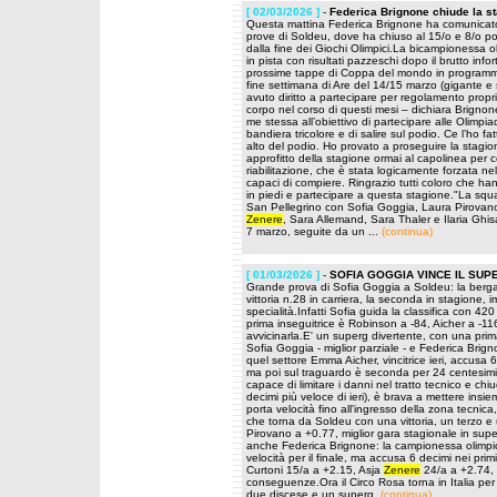
[ 02/03/2026 ]
-
Federica Brignone chiude la st
Questa mattina Federica Brignone ha comunicato 
prove di Soldeu, dove ha chiuso al 15/o e 8/o pos
dalla fine dei Giochi Olimpici.La bicampionessa o
in pista con risultati pazzeschi dopo il brutto inf
prossime tappe di Coppa del mondo in programma
fine settimana di Are del 14/15 marzo (gigante e s
avuto diritto a partecipare per regolamento proprio
corpo nel corso di questi mesi – dichiara Brignone
me stessa all’obiettivo di partecipare alle Olimpia
bandiera tricolore e di salire sul podio. Ce l’ho fa
alto del podio. Ho provato a proseguire la stagion
approfitto della stagione ormai al capolinea pe
riabilitazione, che è stata logicamente forzata ne
capaci di compiere. Ringrazio tutti coloro che h
in piedi e partecipare a questa stagione."La squ
San Pellegrino con Sofia Goggia, Laura Pirovano
Zenere
, Sara Allemand, Sara Thaler e Ilaria Ghi
7 marzo, seguite da un ...
(continua)
[ 01/03/2026 ]
-
SOFIA GOGGIA VINCE IL SUP
Grande prova di Sofia Goggia a Soldeu: la bergam
vittoria n.28 in carriera, la seconda in stagione, 
specialità.Infatti Sofia guida la classifica con 
prima inseguitrice è Robinson a -84, Aicher a 
avvicinarla.E' un superg divertente, con una prima
Sofia Goggia - miglior parziale - e Federica Brig
quel settore Emma Aicher, vincitrice ieri, accusa 6
ma poi sul traguardo è seconda per 24 centesimi.
capace di limitare i danni nel tratto tecnico e c
decimi più veloce di ieri), è brava a mettere insi
porta velocità fino all'ingresso della zona tecnica,
che torna da Soldeu con una vittoria, un terzo e
Pirovano a +0.77, miglior gara stagionale in superg
anche Federica Brignone: la campionessa olimpica
velocità per il finale, ma accusa 6 decimi nei pr
Curtoni 15/a a +2.15, Asja
Zenere
24/a a +2.74, 
conseguenze.Ora il Circo Rosa torna in Italia per
due discese e un superg.
(continua)