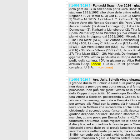
[ 14/03/2026 ]
-
Fantaski Stats - Are 2026 - gig
32/a gara su 37 in calendario per il Circo Rosa; 9
stagione 1991/1992 albo d'oro delle ultime edizio
Brignone F. 2) Hector S. 3) Gut L. 2023: 1) Shiff
3) Shiffrin M. 2015: 1) Kildow L.C. 2) Brem E. 3) Br
Kildow Vonn (6); Renate Goetschl (5); Petra Vlhov
Janica Kostelic (3); Anna Fenninger (3); Hilde Ge
Dorfmeister (2); Katharina Liensberger (2); Tina M
Spela Pretnar (2); Anita Wachter (2); 5/a vittoria 
plurivincitrici in gigante dal 1991/1992: Mikaela 
- 16; Tina Maze (SLO) - 14; Viktoria Rebensburg (G
(USA) - 108; Lindsey C. Kildow Vonn (USA) - 84;
(SWE) - 42; Vreni Schneider (SUI) - 42; Federica 
(GER) - 36; Petra Vlhova (SVK) - 31; Janica Koste
27; Tina Maze (SLO) - 26; Michaela Dorfmeister (AU
gigante 272/a vittoria per Austria in Coppa del 
podio della carriera, il 5/o in gigante per Alice Ro
azzurra è Asja
Zenere
, 10/a in 2.25.19, pettorale
completa: U.S.A. ...
(continua)
[ 14/03/2026 ]
-
Are: Julia Scheib vince gigan
Il grande duello tra Scheib e Rast dura poche po
non riesce a prendere una porta rossa, e si ferma
provvisoria, non può che gioire: vittoria nella ga
della Coppa di specialità, 10 anni dopo Eva-Mar
una vittoria a Soelden, poi seconda a Copper, fuo
vittoria a Semmering, seconda a Kranjska Gora e vi
per arrivare alle Finali con la coppa già in tas
terza Paula Moltzan che si conferma anche nella 
chiudendo al secondo posto (ancora alla ricerca de
gradino del podio per Alice Robinson staccata d
manche, quarto posto per Emma Aicher a +1.74, 
tantissimo per Emma, il suo migliore tra le port
4 discipline, ed è quindi tra le favorite per la Sf
(distacchi elevati dalle tre di testa): l'americana
sarebbe stata nettamente più avanti, ma è indubbi
Shiffrin concede solo 5 punti a Aicher, che ha s
quando mancano 5 gare, e Shiffrin salterà l'ult