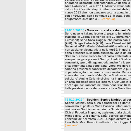
andata velocemente deteriorandosi.Chiudono la 
Alice Robinson 10/a a +2.14. Manche deludente 
del ruolo di favorita, dopo i brillanti risultati 
marzo 2013 che non avevamo alcuna atleta in part
con il #16.Oggi, con il pettorale 16, è stata Sofi
bergamasca si chiude a ...
(continua)
[ 24/10/2025 ]
-
Nove azzurre al via domani. Go
Sono nove le italiane iscritte al gigante femmini
stagione di Coppa del Mondo (ore 10 prima manc
Eurosport).Sono Sofia Goggia, che partirà con il
(#28), Giorgia Collomb (#30), Ilaria Ghisalberti (
Steinmair (#57), Giulia Valleriani (#66 e ultima 
non abbiamo alcuna atleta nelle top15; in quel ca
nona presenza sulla pista austriaca, vanta un qu
"Penso di essere cresciuta nel corso dell’estate 
stampa pre gara presso il Sunny Hotel di Soelde
continuità, spero di raggiungerla anche fra le p
e va affrontata gara dopo gara. Vorrei rivolgere
saranno presenti al cancelletto di partenza e pur
di più alla vigilia di un anno come questo. Marta
attesa da una grande sfida. Qui a Soelden è una
sul piano".Anche Collomb si cimenta in gigante: "
un’altra specialità oltre allo slalom, a Ushuaia in 
anche qui, sicuramente ne trarrò beneficio".Della
bella prestazione da dedicare anche a Marta Ro
[ 24/10/2025 ]
-
Soelden: Sophie Mathiou al po
Sophie Mathiou sarà al via domani per il gigante
convocata al posto di Marta Bassino, infortunat
curiosità su Sophie raccontata da 'Aosta News': 
Club di Federica Brignone, assistendo alla vittor
Mondo di cui 2 in gigante, sarà l'esordio sul Rette
Lenzerheide nel marzo 2021.Dunque azzurre a con
Lara Della Mea, Ilaria Ghisalberti, Sofia Goggia, E
(continua)