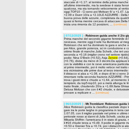
staccate di +1.17: al termine della prima manche 
all'ultimo intermedio, ma la svedese è stata feno
qualcosa, ma sta tornando velocemente al vertice 
oggi.TOP10 - Ci sono poi Moltzan 6/ a +1.47, Lju
+2.09 e Duerr 10/a a +2.10LE AZZURRE - Della 
buona prova delle azzurre, completata da qualche
quasi si ferma mentre cercava di attaccare.Dell
inizia una rimonta da 12 posizioni, ...
(continua)
[ 07/12/2025 ]
-
Robinson guida anche il 2/o gi
Prima manche del secondo gigante femminile di M
nevicava, mentre oggi il sole ha illuminato al meg
Robinson che ieri ha dominato la gara e anche o
per Alice, grande potenza, sci in conduzione e co
ottimo finale di manche.Julia Scheib, che ieri us
seconda a +0.16 (miglior crono nel settore ripido)
podio: Nina O'Brein (+0.52), Asja
Zenere
(+0.64),
(+0.76), divise da meno di 3 decimi.Da applausi la 
con la visibilità e con le neve americana partico
al primo intermedio, poi è molto veloce nel tratto 
era vicinissima alle prime due al terzo intermedi
il distacco si alza a +1.08, e dopo di lei ci sono 
rimontare nella seconda frazione.AZZURRE - Prim
trova i giusti ritmi e chiude a +1.64, al momento 1
tempismi, da top5-top10, poi a metà allunga le lin
tratto finale, chiudendo 20/a a +1.69.Ilaria Gh
Delusa Moltzan che con il #2 chiude, e delusissim
provare a replicare e ...
(continua)
[ 06/12/2025 ]
-
Mt.Tremblant: Robinson guida 
Alice Robinson guida la classifica parziale dopo
gare tra le porte larghe in programma in terra c
1:07.05, con il miglior parziale nel primo e ultimo 
pettorale rosso ai danni di Julia Scheib, uscita poc
Mikaela Shiffrin: l'americana è in stato di grazia,
il #16 chiude terza a +0.49. Il podio in gigant
+0.53 e Grenier 5/a a +0.74, poi i distacchi si a