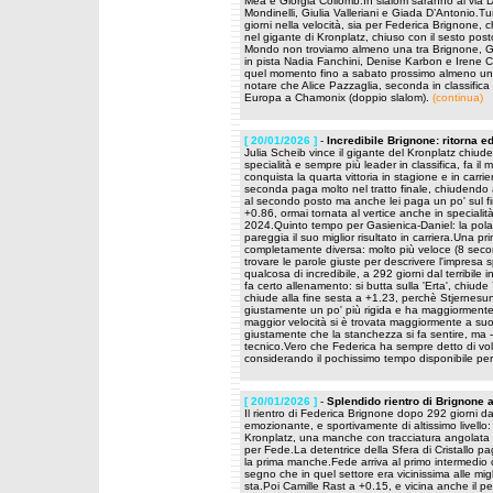
Mea e Giorgia Collomb.In slalom saranno al via D
Mondinelli, Giulia Valleriani e Giada D’Antonio.T
giorni nella velocità, sia per Federica Brignone, c
nel gigante di Kronplatz, chiuso con il sesto pos
Mondo non troviamo almeno una tra Brignone, Gog
in pista Nadia Fanchini, Denise Karbon e Irene C
quel momento fino a sabato prossimo almeno una d
notare che Alice Pazzaglia, seconda in classifica
Europa a Chamonix (doppio slalom).
(continua)
[ 20/01/2026 ]
-
Incredibile Brignone: ritorna e
Julia Scheib vince il gigante del Kronplatz chiud
specialità e sempre più leader in classifica, fa 
conquista la quarta vittoria in stagione e in carr
seconda paga molto nel tratto finale, chiudendo 
al secondo posto ma anche lei paga un po' sul fin
+0.86, ormai tornata al vertice anche in speciali
2024.Quinto tempo per Gasienica-Daniel: la pola
pareggia il suo miglior risultato in carriera.Una
completamente diversa: molto più veloce (8 seco
trovare le parole giuste per descrivere l'impresa 
qualcosa di incredibile, a 292 giorni dal terribile 
fa certo allenamento: si butta sulla 'Erta', chiude
chiude alla fine sesta a +1.23, perchè Stjernesu
giustamente un po' più rigida e ha maggiormente s
maggior velocità si è trovata maggiormente a su
giustamente che la stanchezza si fa sentire, ma -
tecnico.Vero che Federica ha sempre detto di vol
considerando il pochissimo tempo disponibile per 
[ 20/01/2026 ]
-
Splendido rientro di Brignone 
Il rientro di Federica Brignone dopo 292 giorni dal 
emozionante, e sportivamente di altissimo livello:
Kronplatz, una manche con tracciatura angolata e 
per Fede.La detentrice della Sfera di Cristallo 
la prima manche.Fede arriva al primo intermedio 
segno che in quel settore era vicinissima alle mig
sta.Poi Camille Rast a +0.15, e vicina anche il pe