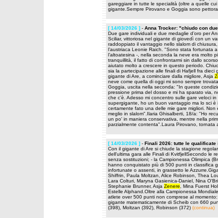
gareggiare in tutte le specialità (oltre a quelle 
gigante.Sempre Pirovano e Goggia sono pettoral
[ 14/03/2026 ]
-
Anna Trocker: "chiudo con due 
Due gare individuali e due medaglie d’oro per Anna
Sciliar, vittoriosa nel gigante di giovedì con un 
raddoppiato il vantaggio nello slalom di chiusura, 
l’austriaca Leonie Raich. "Sono stata fortunata a
l’altoatesina -, nella seconda la neve era molto più
tranquillità, il fatto di confrontarmi sin dallo sc
aiutato molto a crescere in questo periodo. Chiud
sia la partecipazione alle finali di Hafjell fra die
gigante di Are, a cominciare dalla migliore, Asja
Z
neve come quella di oggi mi sono sempre trovata
Goggia, uscita nella seconda: "In queste condizi
pressione prima del dosso e mi ha sparato via, no
che c’è. Adesso mi concentro sulle gare veloci in 
supergigante, ho un buon vantaggio ma lo sci è 
certamente fato una delle mie gare migliori. Non è
meglio in slalom".Ilaria Ghisalberti, 18/a: "Ho 
un po' in maniera conservativa, mentre nella pri
parzialmente contenta".Laura Pirovano, tornata a
[ 14/03/2026 ]
-
Finali 2026: tutte le qualificate
Con il gigante di Are si chiude la stagione regol
dell'ultima gara alle Finali di KvitfjellSecondo le 
senza sostituzioni; - la Campionessa Olimpica (B
hanno conquistato più di 500 punti in classifica gen
infortunate o assenti, in grassetto le Azzurre.Gig
Shiffrin, Paula Moltzan, Alice Robinson, Thea Lou
Lara Colturi, Maryna Gasienica-Daniel, Nina O'Br
Stephanie Brunner, Asja
Zenere
, Mina Fuerst Ho
Estelle Alphand.Oltre alla Campionessa Mondiale 
atlete over 500 punti non comprese al momento: 
gigante matematicamente di Scheib con 660 punti; 
(398), Moltzan (392), Robinson (372)
(continua)