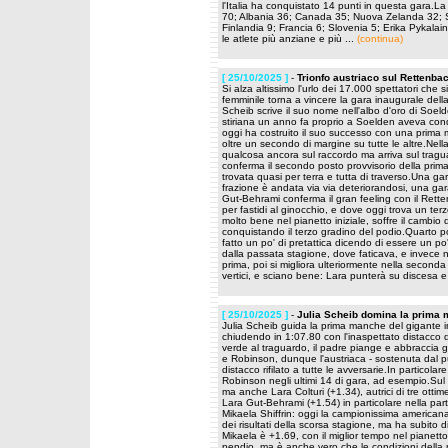
l'Italia ha conquistato 14 punti in questa gara.L
70; Albania 36; Canada 35; Nuova Zelanda 32; Sv
Finlandia 9; Francia 6; Slovenia 5; Erika Pykalain
le atlete più anziane e più ...
(continua)
[ 25/10/2025 ]
-
Trionfo austriaco sul Rettenbac
Si alza altissimo l'urlo dei 17.000 spettatori che 
femminile torna a vincere la gara inaugurale del
Scheib scrive il suo nome nell'albo d'oro di Soel
stiriana un anno fa proprio a Soelden aveva conq
oggi ha costruito il suo successo con una prima m
oltre un secondo di margine su tutte le altre.Nel
qualcosa ancora sul raccordo ma arriva sul tra
conferma il secondo posto provvisorio della pri
trovata quasi per terra e tutta di traverso.Una g
frazione è andata via via deteriorandosi, una ga
Gut-Behrami conferma il gran feeling con il Rette
per fastidi al ginocchio, e dove oggi trova un te
molto bene nel pianetto iniziale, soffre il cambio 
conquistando il terzo gradino del podio.Quarto po
fatto un po' di pretattica dicendo di essere un p
dalla passata stagione, dove faticava, e invece n
prima, poi si migliora ulteriormente nella seconda
vertici, e sciano bene: Lara punterà su discesa e
[ 25/10/2025 ]
-
Julia Scheib domina la prima 
Julia Scheib guida la prima manche del gigante 
chiudendo in 1:07.80 con l'inaspettato distacco 
verde al traguardo, il padre piange e abbraccia gli 
e Robinson, dunque l'austriaca - sostenuta dal p
distacco rifilato a tutte le avversarie.In particol
Robinson negli ultimi 14 di gara, ad esempio.Sul 
ma anche Lara Colturi (+1.34), autrici di tre ot
Lara Gut-Behrami (+1.54) in particolare nella part
Mikaela Shiffrin: oggi la campionissima american
dei risultati della scorsa stagione, ma ha subito di
Mikaela è +1.69, con il miglior tempo nel pianetto
pendio, ma è anche vero che le condizioni della n