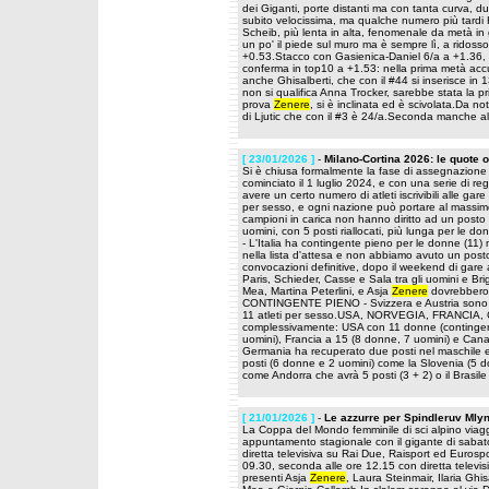
dei Giganti, porte distanti ma con tanta curva, 
subito velocissima, ma qualche numero più tardi H
Scheib, più lenta in alta, fenomenale da metà in g
un po' il piede sul muro ma è sempre lì, a ridoss
+0.53.Stacco con Gasienica-Daniel 6/a a +1.36, 
conferma in top10 a +1.53: nella prima metà accu
anche Ghisalberti, che con il #44 si inserisce i
non si qualifica Anna Trocker, sarebbe stata la p
prova
Zenere
, si è inclinata ed è scivolata.Da n
di Ljutic che con il #3 è 24/a.Seconda manche a
[ 23/01/2026 ]
-
Milano-Cortina 2026: le quote o
Si è chiusa formalmente la fase di assegnazione 
cominciato il 1 luglio 2024, e con una serie di reg
avere un certo numero di atleti iscrivibili alle ga
per sesso, e ogni nazione può portare al massimo 1
campioni in carica non hanno diritto ad un posto g
uomini, con 5 posti riallocati, più lunga per le donn
- L'Italia ha contingente pieno per le donne (11) 
nella lista d'attesa e non abbiamo avuto un post
convocazioni definitive, dopo il weekend di gare a
Paris, Schieder, Casse e Sala tra gli uomini e Br
Mea, Martina Peterlini, e Asja
Zenere
dovrebbero 
CONTINGENTE PIENO - Svizzera e Austria sono l
11 atleti per sesso.USA, NORVEGIA, FRANCIA, CA
complessivamente: USA con 11 donne (contingent
uomini), Francia a 15 (8 donne, 7 uomini) e C
Germania ha recuperato due posti nel maschile e 
posti (6 donne e 2 uomini) come la Slovenia (5 don
come Andorra che avrà 5 posti (3 + 2) o il Brasile 
[ 21/01/2026 ]
-
Le azzurre per Spindleruv Mly
La Coppa del Mondo femminile di sci alpino viagg
appuntamento stagionale con il gigante di saba
diretta televisiva su Rai Due, Raisport ed Euros
09.30, seconda alle ore 12.15 con diretta televis
presenti Asja
Zenere
, Laura Steinmair, Ilaria Ghi