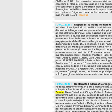
Shiffrin a +0.89, che commette un errore vistoso 
centesimi di ritardo.Federica Brignone è la miglio
che con il #18 è brava a inserirsi in decima pos
Pazzaglia con il #38 si inserisce in 24/a posizio
poco prima di Brignone, dura poche porte.Non ch
manche alle 13.30
(continua)
[ 20/01/2026 ]
-
Disponibili le Quote Olimpiche u
Ieri si è chiuso il periodo di qualificazioni, iniziat
disposizioni di ogni nazione per tutte le discipl
ancora del tutto definitive: ogni nazione può co
qualche slot, e questi slot potrebbero essere asse
presente sul sito federale.Le liste sono state pu
maggior parte delle 86 nazioni ha già confermato
disponibili 306 posti, 153 per sesso, e ogni nazio
differenza dei Mondiali i campioni in carica non h
pieno per le donne (11) mentre ha 10 posti per gli
potremo avere un posto in più.E' ancora presto p
ma alcuni nomi come Franzoni, Vinatzer, Paris, S
Nicol Delago, Elena Curtoni, Lara Della Mea, Mart
pass.LE ALTRE NAZIONI - Solo la Svizzera è già si
Austria con 11 donne e 10 uomini (ma è seconda n
con 17 posti (6 donne e 11 uomini), che non ha a
maschile.FRANCIA E GERMANIA - Al momento sono l
ragazze e 6 per gli uomini, decisamente pochi per
solo 3 per gli uomini che certamente diventerann
[ 19/01/2026 ]
-
Bentornata Federica! Domani B
Federica Brignone torna in gara e domani sarà a
sulla pista Erta la vedrà al cancelletto di parten
Zenere
, Ilaria Ghisalberti, Giorgia Collomb, Am
programma alle ore 10.30, la seconda alle 13.30 
detentrice della Coppa del Mondo generale si tratta
scorso 3 aprile sull’Alpe Lusia, in Val di Fassa.L
azzurra insieme a Federico Pellegrino, Amos Mosa
Giochi Olimpici Invernali di Milano Cortina 2026
per raccontare le proprie sensazioni alla viglia d
domani, non poteva esserci posto migliore che in 