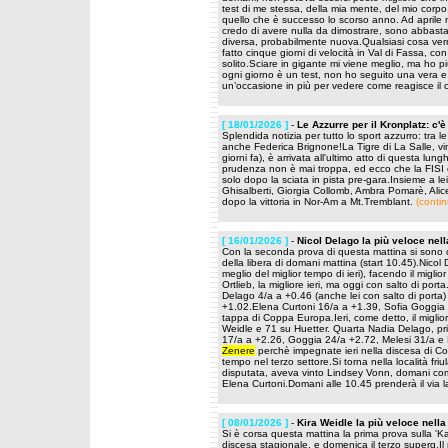
test di me stessa, della mia mente, del mio corpo
quello che è successo lo scorso anno. Ad aprile 
credo di avere nulla da dimostrare, sono abbas
diversa, probabilmente nuova.Qualsiasi cosa verrà s
fatto cinque giorni di velocità in Val di Fassa,
solito.Sciare in gigante mi viene meglio, ma ho p
ogni giorno è un test, non ho seguito una vera e
un’occasione in più per vedere come reagisce il
[ 18/01/2026 ]
-
Le Azzurre per il Kronplatz: c'
Splendida notizia per tutto lo sport azzurro: tra 
anche Federica Brignone!La Tigre di La Salle, vinci
giorni fa), è arrivata all'ultimo atto di questa lu
prudenza non è mai troppa, ed ecco che la FISI 
solo dopo la sciata in pista pre-gara.Insieme a l
Ghisalberti, Giorgia Collomb, Ambra Pomarè, Alic
dopo la vittoria in Nor-Am a Mt.Tremblant.
(conti
[ 16/01/2026 ]
-
Nicol Delago la più veloce nel
Con la seconda prova di questa mattina si sono chiu
della libera di domani mattina (start 10.45).Nico
meglio del miglior tempo di ieri), facendo il migli
Ortlieb, la migliore ieri, ma oggi con salto di por
Delago 4/a a +0.46 (anche lei con salto di port
+1.02.Elena Curtoni 16/a a +1.39, Sofia Goggia 1
tappa di Coppa Europa.Ieri, come detto, il miglio
Weidle e 71 su Huetter. Quarta Nadia Delago, pri
17/a a +2.26, Goggia 24/a +2.72, Melesi 31/a e 
Zenere
perchè impegnate ieri nella discesa di C
tempo nel terzo settore.Si torna nella località fri
disputata, aveva vinto Lindsey Vonn, domani come 
Elena Curtoni.Domani alle 10.45 prenderà il via l
[ 08/01/2026 ]
-
Kira Weidle la più veloce nel
Si è corsa questa mattina la prima prova sulla '
discesa stagionale, e domenica il terzo superg.Il