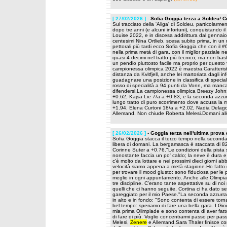
[ 27/02/2026 ]
-
Sofia Goggia terza a Soldeu! C
Sul tracciato della 'Aliga' di Soldeu, particolarmen
dopo tre anni (e alcuni infortuni), conquistando 
Louise 2022, e in discesa addirittura dal gennai
centesimi Nina Ortlieb, scesa subito prima, in un 
pettorali più tardi ecco Sofia Goggia che con il #
nella prima metà di gara, con il miglior parziale n
quasi 4 decimi nel tratto più tecnico, ma non ba
un pendio piuttosto facile ma proprio per questo v
campionessa olimpica 2022 è maestra.Caratteristi
distanza da Kvitfjell, anche lei martoriata dagli i
guadagnare una posizione in classifica di special
rosso di specialità a 94 punti da Vonn, ma manc
difendersi.La campionessa olimpica Breezy Johns
+0.62, Kajsa Lie 7/a a +0.83, e la seconda azzur
lungo tratto di puro scorrimento dove accusa la m
+1.94, Elena Curtoni 18/a a +2.02, Nadia Delago
Allemand. Non chiude Roberta Melesi.Domani all
[ 26/02/2026 ]
-
Goggia terza nell'ultima prova
Sofia Goggia stacca il terzo tempo nella seconda 
libera di domani. La bergamasca è staccata di 82 
Corinne Suter a +0.76."Le condizioni della pista
nonostante faccia un po' caldo; la neve è dura e
c’è molto da lottare e nei prossimi dieci giorni ab
velocità siamo appena a metà stagione.Ho fatto d
per trovare il mood giusto: sono fiduciosa per le 
meglio in ogni appuntamento. Anche alle Olimpiadi
tre discipline. C’erano tante aspettative su di no
quelli che ci hanno seguite, Cortina ci ha dato s
gareggiato per il mio Paese."La seconda azzurra i
in alto e in fondo: "Sono contenta di essere torna
bel tempo: speriamo di fare una bella gara. I Gioc
mia prima Olimpiade e sono contenta di aver fat
di fare di più. Voglio concentrarmi passo per pa
Melesi,
Zenere
e Allemand.Sara Thaler finisce co