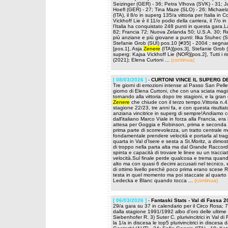
Seizinger (GER) - 36; Petra Vlhova (SVK) - 31; Ja
Hoefl (GER) - 27; Tina Maze (SLO) - 26; Michaela 
(ITA), il 8/o in superg 135/a vittoria per Italia 
Vickhoff Lie è il 11/o podio della carriera, il 7/o 
l'Italia ha conquistato 248 punti in questa gara.L
82; Francia 72; Nuova Zelanda 50; U.S.A. 30; R
più anziane e più giovane a punti: Ilka Stuhec (S
Stefanie Grob (SUI) pos.10 [#35] - 2004 ; segnano 
[pos.1], Asja
Zenere
(ITA)[pos.3], Stefanie Grob (S
superg: Kajsa Vickhoff Lie (NOR)[pos.2], Tutti i r
(2021); Elena Curtoni ...
(continua)
[ 08/03/2026 ]
-
CURTONI VINCE IL SUPERG 
Tre giorni di emozioni intense al Passo San Pellegr
giorno di Elena Curtoni, che con una sciata magistr
tornando alla vittoria dopo tre stagioni, e la gran
Zenere
che chiude con il terzo tempo.Vittoria n.4 
stagione 22/23, tre anni fa, e con questa risulta
anziana vincitrice in superg di sempre!Andiamo c
dall'italiano Marco Viale in forza alla Francia, er
attesa per Goggia e Robinson, prima e seconda i
prima parte di scorrevolezza, un tratto centrale m
fondamentale prendere velocità e portarla al trag
quarta in Val d'Isere e sesta a St.Moritz, a dimost
di troppo nella parta alta ma dal Grande Raccord
spinta e capacità di trovare le linee su un traccia
velocità.Sul finale perde qualcosa e trema quan
alto ma con quasi 6 decimi accusati nel tecnico,
di ottimo livello perchè poco prima erano scese Ro
testa in quel momento ma poi staccate al quarto 
Ledecka e Blanc quando tocca ...
(continua)
[ 06/03/2026 ]
-
Fantaski Stats - Val di Fassa 
29/a gara su 37 in calendario per il Circo Rosa; 7
dalla stagione 1991/1992 albo d'oro delle ultime 
Siebenhofer R. 3) Suter C. plurivincitrici in Val di
la 1/a in discesa le top5 plurivincitrici in disc