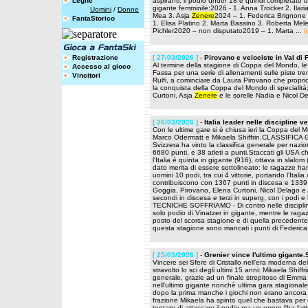
Leghe
aspiranti; il podio under 18 è quindi completato d
gigante femminile:2026 - 1. Anna Trocker 2. Ilaria 
Uomini
/
Donne
Mea 3. Asja
Zenere
2024 – 1. Federica Brignone
FantaStorico
1. Elisa Platino 2. Marta Bassino 3. Roberta Mel
Pichler2020 – non disputato2019 – 1. Marta ...
(
Registrazione
[ 27/03/2026 ]
-
Pirovano e velociste in Val di
Al termine della stagione di Coppa del Mondo, le v
Accesso al gioco
Fassa per una serie di allenamenti sulle piste tre
Vincitori
Rulfi, a cominciare da Laura Pirovano che proprio
la conquista della Coppa del Mondo di specialità
Curtoni, Asja
Zenere
e le sorelle Nadia e Nicol D
[ 26/03/2026 ]
-
Italia leader nelle discipline ve
Con le ultime gare si è chiusa ieri la Coppa del
Marco Odermatt e Mikaela Shiffrin.CLASSIFI
Svizzera ha vinto la classifica generale per nazio
6680 punti, e 38 atleti a punti.Staccati gli U
l'Italia è quinta in gigante (916), ottava in slal
dato merita di essere sottolineato: le ragazze han
uomini 10 podi, tra cui 4 vittorie, portando l'Ital
contribuiscono con 1367 punti in discesa e 1339 i
Goggia, Pirovano, Elena Curtoni, Nicol Delago e
secondi in discesa e terzi in superg, con i podi 
TECNICHE SOFFRIAMO - Di contro nelle discipline t
solo podio di Vinatzer in gigante, mentre le ragaz
posto del scorsa stagione e di quella precedente.
questa stagione sono mancati i punti di Federica 
[ 25/03/2026 ]
-
Grenier vince l'ultimo gigante
Vincere sei Sfere di Cristallo nell'era moderna d
stravolto lo sci degli ultimi 15 anni: Mikaela Shiffr
generale, grazie ad un finale strepitoso di Emma
nell'ultimo gigante nonchè ultima gara stagional
dopo la prima manche i giochi non erano ancora c
frazione Mikaela ha spinto quel che bastava per en
tentato di attaccare il podio ma un errore l'ha f