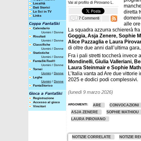
Vai al profilo di
Pirovano L.
Località
manche 
Dati Storici
diretta
Lo Sci in TV
Links
domeni
7 Commenti
alle or
Calendario
La squadra azzurra schiererà fra
Uomini
/
Donne
Goggia, Asja Zenere, Sophie Mat
Risultati
Uomini
/
Donne
Alice Pazzaglia e Laura Pirov
Classifiche
di oltre due anni dall’ultima gar
Uomini
/
Donne
Statistiche
Fra i pali stretti toccherà invece 
Uomini
/
Donne
Mondinelli, Giulia Valleriani, B
FantaSkiTool®
Uomini
/
Donne
Laura Steinmair e Sophie Math
Tornei
L’Italia vanta ad Are due vittori
Uomini
/
Donne
Leghe
2025 e dodici podi complessivi.
Uomini
/
Donne
FantaStorico
(lunedì 9 marzo 2026)
Registrazione
Accesso al gioco
ARGOMENTI:
ARE
CONVOCAZIONI
Vincitori
ASJA ZENERE
SOPHIE MATHIOU
LAURA PIROVANO
NOTIZIE CORRELATE
NOTIZIE RE