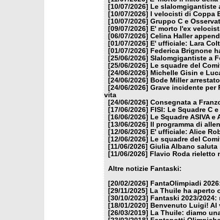
[10/07/2026]
Le slalomgigantiste a
[10/07/2026]
I velocisti di Coppa
[10/07/2026]
Gruppo C e Osservat
[09/07/2026]
E' morto l'ex veloci
[06/07/2026]
Celina Haller appende
[01/07/2026]
E' ufficiale: Lara Co
[01/07/2026]
Federica Brignone ha
[25/06/2026]
Slalomgigantiste a F
[25/06/2026]
Le squadre del Comit
[24/06/2026]
Michelle Gisin e Luc
[24/06/2026]
Bode Miller arrestat
[24/06/2026]
Grave incidente per 
vita
[24/06/2026]
Consegnata a Franzon
[17/06/2026]
FISI: Le Squadre C e
[16/06/2026]
Le Squadre ASIVA e A
[13/06/2026]
Il programma di alle
[12/06/2026]
E' ufficiale: Alice 
[12/06/2026]
Le squadre del Comit
[11/06/2026]
Giulia Albano saluta
[11/06/2026]
Flavio Roda rieletto 
Altre notizie Fantaski:
[20/02/2026]
FantaOlimpiadi 2026:
[29/11/2025]
La Thuile ha aperto 
[30/10/2023]
Fantaski 2023/2024: 
[18/01/2020]
Benvenuto Luigi! Al v
[26/03/2019]
La Thuile: diamo un