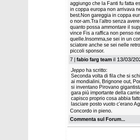
aggiungo che la Fanti fu fatta 
in coppa europa non arrivava 
best.Non gareggia in coppa europ
o nor-am.Tra l'altro senza avere
quanto possa ammontare il supp
vince Fis a raffica non penso ri
quelle.Insomma,se sei in un corp
sciatore anche se sei nelle retrov
piccoli sponsor.
13/03/20
7 |
fabio farg team
il
Jeppo
ha scritto:
Seconda volta di fila che si sc
ai mondialini, Brignone out, Po
si inventano Pirovano gigantist
gara più importante della carri
capisco proprio cosa abbia fatto
lasciare posto vuoto c'erano Agne
Concordo in pieno.
Commenta sul Forum...