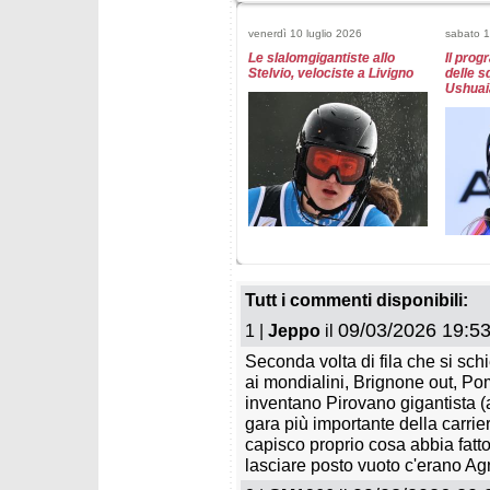
venerdì 10 luglio 2026
sabato 
Le slalomgigantiste allo
Il pro
Stelvio, velociste a Livigno
delle s
Ushuai
venerdì 29 maggio 2026
lunedì 1
Le squadre femminili FISI
Chiama
per stagione 2026/2027
Goggia
Tutt i commenti disponibili:
09/03/2026 19:53
1 |
Jeppo
il
Seconda volta di fila che si sch
ai mondialini, Brignone out, Pom
inventano Pirovano gigantista (
gara più importante della carri
capisco proprio cosa abbia fatto
lasciare posto vuoto c'erano Agne
venerdì 27 marzo 2026
venerdì