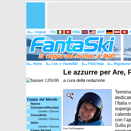
Le azzurre per Are, 
a cura della redazione
Terminat
dedicat
l’Italia
Notizie
Calendario/Risultati
supergi
Uomini
/
Donne
calendar
Classifiche
con l’a
Uomini
/
Donne
Atleti
Sulla p
Uomini
/
Donne
Foto: Fisi/Pentaphoto
program
Coppa Nazioni