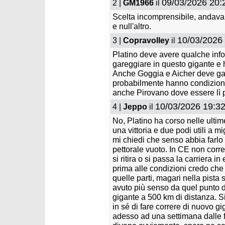
09/03/2026 20:
2 |
GM1966
il
Coppa Europa: Alice
Pirovan
Pazzaglia vince il circuito
Fassa
Scelta incomprensibile, andava f
e null'altro.
10/03/2026
3 |
Copravolley
il
Platino deve avere qualche inf
gareggiare in questo gigante e 
Anche Goggia e Aicher deve gare
probabilmente hanno condizioni 
anche Pirovano dove essere lì 
10/03/2026 19:32
4 |
Jeppo
il
No, Platino ha corso nelle ulti
una vittoria e due podi utili a 
mi chiedi che senso abbia farlo 
pettorale vuoto. In CE non corre
si ritira o si passa la carriera i
prima alle condizioni credo che
quelle parti, magari nella pista 
avuto più senso da quel punto di
gigante a 500 km di distanza. Si
in sé di fare correre di nuovo g
adesso ad una settimana dalle f