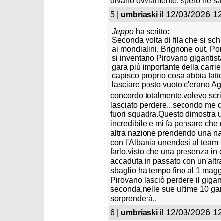
divano ovviamente, spero ne sa
12/03/2026 1
5 |
umbriaski
il
Jeppo
ha scritto:
Seconda volta di fila che si sc
ai mondialini, Brignone out, Po
si inventano Pirovano gigantist
gara più importante della carri
capisco proprio cosa abbia fatto
lasciare posto vuoto c'erano Agne
concordo totalmente,volevo scri
lasciato perdere...secondo me da
fuori squadra.Questo dimostra un
incredibile e mi fa pensare ch
altra nazione prendendo una naz
con l'Albania unendosi al team C
farlo,visto che una presenza in
accaduta in passato con un'alt
sbaglio ha tempo fino al 1 maggi
Pirovano lasciò perdere il gigan
seconda,nelle sue ultime 10 gar
sorprenderà..
12/03/2026 1
6 |
umbriaski
il