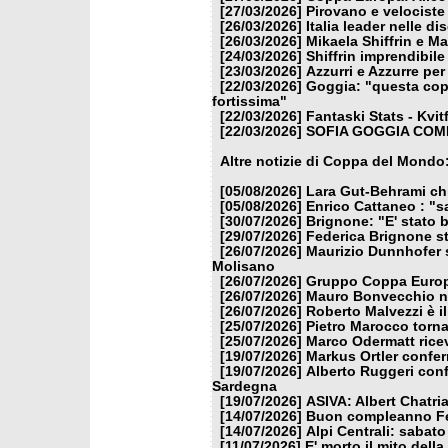
[27/03/2026]
Pirovano e velociste 
[26/03/2026]
Italia leader nelle di
[26/03/2026]
Mikaela Shiffrin e M
[24/03/2026]
Shiffrin imprendibile
[23/03/2026]
Azzurri e Azzurre per 
[22/03/2026]
Goggia: "questa copp
fortissima"
[22/03/2026]
Fantaski Stats - Kvit
[22/03/2026]
SOFIA GOGGIA COME
Altre notizie di Coppa del Mondo
[05/08/2026]
Lara Gut-Behrami chi
[05/08/2026]
Enrico Cattaneo : "s
[30/07/2026]
Brignone: "E' stato b
[29/07/2026]
Federica Brignone st
[26/07/2026]
Maurizio Dunnhofer s
Molisano
[26/07/2026]
Gruppo Coppa Europa
[26/07/2026]
Mauro Bonvecchio nu
[26/07/2026]
Roberto Malvezzi è i
[25/07/2026]
Pietro Marocco torna
[25/07/2026]
Marco Odermatt ricev
[19/07/2026]
Markus Ortler confer
[19/07/2026]
Alberto Ruggeri conf
Sardegna
[19/07/2026]
ASIVA: Albert Chatria
[14/07/2026]
Buon compleanno Fe
[14/07/2026]
Alpi Centrali: sabato
[11/07/2026]
E' morto il mito dell