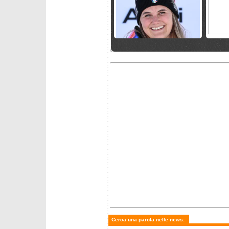
lunedì 13 aprile 2026
venerdì
Chiamatela Dottoressa
Pirovan
Goggia
Fassa
giovedì 26 marzo 2026
domenic
Mikaela Shiffrin e Marco
Goggia
Odermatt Paperoni della
rende 
Coppa 2026
"Italia
Cerca una parola nelle news: