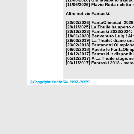
[11/06/2026]
Giulia Albano saluta
[11/06/2026]
Flavio Roda rieletto 
Altre notizie Fantaski:
[20/02/2026]
FantaOlimpiadi 2026:
[29/11/2025]
La Thuile ha aperto 
[30/10/2023]
Fantaski 2023/2024: 
[18/01/2020]
Benvenuto Luigi! Al v
[26/03/2019]
La Thuile: diamo un
[23/02/2018]
Fantanotti Olimpiche
[06/02/2018]
Aperte le FantaOlimp
[14/12/2017]
Fantaski.it disponib
[05/12/2017]
A La Thuile stagione
[03/11/2017]
Fantaski 2018 - merc