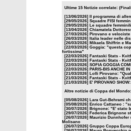
Ultime 15 Notizie correlate: (Fina
[13/06/2026]
Il programma di alle
[29/05/2026]
Squadre FISI femmin
[29/05/2026]
Le squadre femminili
[13/04/2026]
Chiamatela Dottores
[27/03/2026]
Pirovano e velociste 
[26/03/2026]
Italia leader nelle di
[26/03/2026]
Mikaela Shiffrin e M
[22/03/2026]
Goggia: "questa copp
fortissima"
[22/03/2026]
Fantaski Stats - Kvit
[22/03/2026]
Fantaski Stats - Kvit
[22/03/2026]
SOFIA GOGGIA COME
[22/03/2026]
PARIS-BIS ANCHE I
[21/03/2026]
Lolli Pirovano: "Qua
[21/03/2026]
Fantaski Stats - Kvit
[21/03/2026]
E' PIROVANO SHOW:
Altre notizie di Coppa del Mondo
[05/08/2026]
Lara Gut-Behrami chi
[05/08/2026]
Enrico Cattaneo : "s
[30/07/2026]
Brignone: "E' stato b
[29/07/2026]
Federica Brignone st
[26/07/2026]
Maurizio Dunnhofer s
Molisano
[26/07/2026]
Gruppo Coppa Europa
[26/07/2026]
Mauro Bonvecchio nu