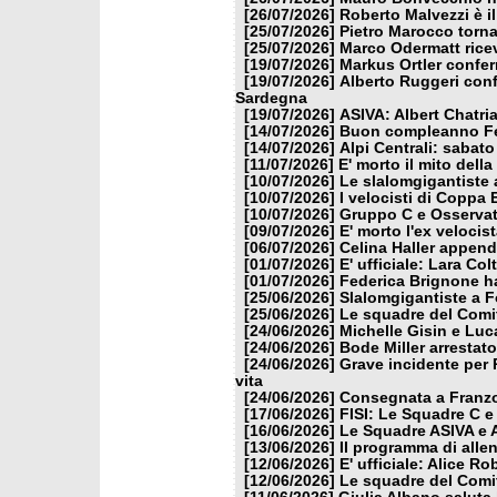
[26/07/2026]
Roberto Malvezzi è i
[25/07/2026]
Pietro Marocco torna
[25/07/2026]
Marco Odermatt ricev
[19/07/2026]
Markus Ortler confer
[19/07/2026]
Alberto Ruggeri conf
Sardegna
[19/07/2026]
ASIVA: Albert Chatria
[14/07/2026]
Buon compleanno Fe
[14/07/2026]
Alpi Centrali: sabato
[11/07/2026]
E' morto il mito dell
[10/07/2026]
Le slalomgigantiste a
[10/07/2026]
I velocisti di Coppa
[10/07/2026]
Gruppo C e Osservat
[09/07/2026]
E' morto l'ex veloci
[06/07/2026]
Celina Haller appende
[01/07/2026]
E' ufficiale: Lara Co
[01/07/2026]
Federica Brignone ha
[25/06/2026]
Slalomgigantiste a F
[25/06/2026]
Le squadre del Comit
[24/06/2026]
Michelle Gisin e Luc
[24/06/2026]
Bode Miller arrestat
[24/06/2026]
Grave incidente per 
vita
[24/06/2026]
Consegnata a Franzon
[17/06/2026]
FISI: Le Squadre C e
[16/06/2026]
Le Squadre ASIVA e A
[13/06/2026]
Il programma di alle
[12/06/2026]
E' ufficiale: Alice 
[12/06/2026]
Le squadre del Comit