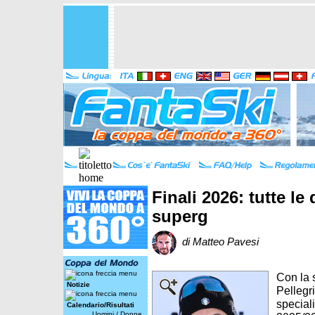
Finali 2026: tutte le
superg
di Matteo Pavesi
Con la 
Notizie
Pellegr
special
Calendario/Risultati
Uomini
/
Donne