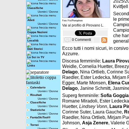
2025/202
Kvitfjell
Classifiche
Uomini
/
Donne
Secondo
le prime
Atleti
Foto: Fisi/Pentaphoto
Campion
Uomini
/
Donne
Vai al profilo di
Pirovano L.
Campion
Coppa Nazioni
che han
0 Commenti
generale
Località
Ecco tutti i nomi sicuri, in corsivo
Dati Storici
Azzurre.
Lo Sci in TV
Discesa femminile:
Laura Pirov
Weidle, Cornelia Huetter, Breez
Links
Delago
, Nina Ortlieb, Corinne Su
Raedler, Ester Ledecka, Mirjam
Egger, Marte Monsen,
Elena Cur
Delago
, Janine Schmitt, Jasmin
Calendario
Uomini
/
Donne
Superg femminile:
Sofia Goggia
Risultati
Uomini
/
Donne
Romane Miradoli, Ester Ledeck
Classifiche
Huetter,
Lindsey Vonn
,
Laura Pi
Uomini
/
Donne
Statistiche
Corinne Suter, Laura Gauche,
Ro
Uomini
/
Donne
Raedler, Nina Ortlieb, Mirjam Pu
FantaSkiTool®
Uomini
/
Donne
Johnson,
Asja Zenere
, Valerie 
Tornei
Uomini
/
Donne