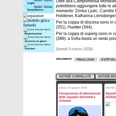
Oltre alla Campionessa Mondiale
Leghe
potrebbero aggiungere tutte le a
Uomini
/
Donne
FantaStorico
momento: Zrinka Ljutic, Camille 
Holdener, Katharina Liensberger
Per la coppa di discesa sono in 
(351), Huetter (344).
Per la coppa di superg sono in c
Registrazione
(386): a Sofia basta un sesto pos
Accesso al gioco
(lunedì 9 marzo 2026)
Vincitori
ARGOMENTI:
FINALI 2026
KVITFJEL
NOTIZIE CORRELATE
NOTIZIE RE
sabato 13 giugno 2026
venerdì
Il programma di allenamento
Squadre
delle squadre femminili a
2026/2
Ushuaia