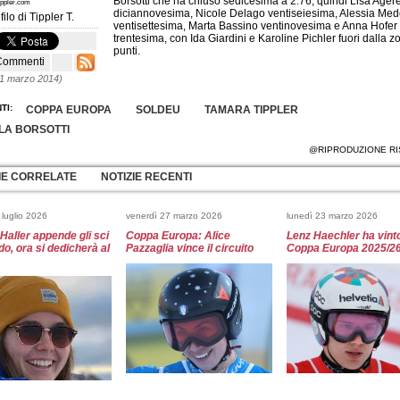
Borsotti
che ha chiuso sedicesima a 2.76, quindi Lisa Ager
ippler.com
diciannovesima, Nicole Delago ventiseiesima, Alessia Mede
filo di
Tippler T.
ventisettesima, Marta Bassino ventinovesima e Anna Hofer
trentesima, con Ida Giardini e Karoline Pichler fuori dalla z
punti.
Commenti
11 marzo 2014)
TI:
COPPA EUROPA
SOLDEU
TAMARA TIPPLER
LA BORSOTTI
@RIPRODUZIONE RI
IE CORRELATE
NOTIZIE RECENTI
 luglio 2026
venerdì 27 marzo 2026
lunedì 23 marzo 2026
Haller appende gli sci
Coppa Europa: Alice
Lenz Haechler ha vinto
do, ora si dedicherà al
Pazzaglia vince il circuito
Coppa Europa 2025/2
 20 marzo 2026
mercoledì 18 marzo 2026
venerdì 6 marzo 2026