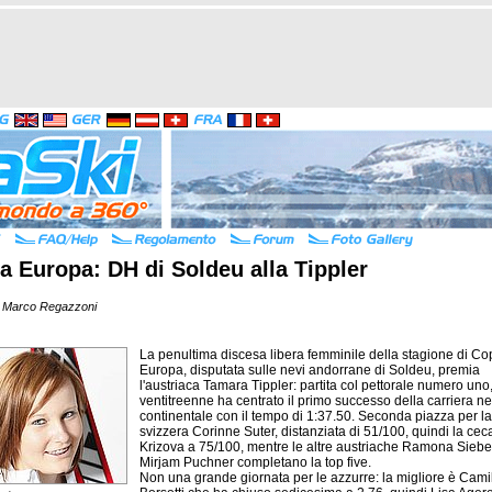
 Europa: DH di Soldeu alla Tippler
 Marco Regazzoni
La penultima discesa libera femminile della stagione di C
Europa, disputata sulle nevi andorrane di Soldeu, premia
l'austriaca
Tamara Tippler
: partita col pettorale numero uno,
ventitreenne ha centrato il primo successo della carriera nel
continentale con il tempo di 1:37.50. Seconda piazza per la
svizzera Corinne Suter, distanziata di 51/100, quindi la cec
Krizova a 75/100, mentre le altre austriache Ramona Siebe
Mirjam Puchner completano la top five.
Non una grande giornata per le azzurre: la migliore è C
ami