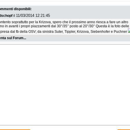
lbach: a Grob ultima
Finali di Coppa Europa:
Crociati KO per Mary
a e copppa; Thaler fa
Pazzaglia e Haechler leader
Gasienica-Daniel
commenti disponibili:
o fisso
delle generali
11/03/2014 12:21:45
dschopf
il
ntento soprattutto per la Krizova, spero che il prossimo anno riesca a fare un altro
ino in avanti i propri piazzamenti dal 30°/35° posto al 20°/30° Questa è la foto delle
 presa dal fb della OSV; da sinistra Suter, Tippler, Krizova, Siebenhofer e Puchner
ta sul Forum...
2 marzo 2026
domenica 1 marzo 2026
domenica 1 marzo 2026
e finita per Priska
CE Sundsvall: Mondinelli 4/a,
Goggia: "sono content
ufer
Pazzaglia vince la coppa
fatto una bella gara"