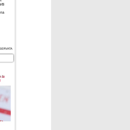
er
tti
ona
SERVATA
 la
6