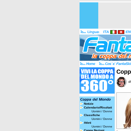
Coppa
di
Notizie
Calendario/Risultati
Uomini
/
Donne
Classifiche
Uomini
/
Donne
Atleti
Uomini
/
Donne
Coppa Nazioni