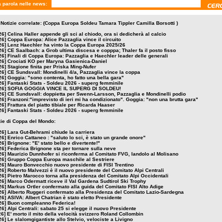
 parola nelle news:
 Notizie correlate: (Coppa Europa Soldeu Tamara Tippler Camilla Borsotti )
26]
Celina Haller appende gli sci al chiodo, ora si dedicherà al calcio
26]
Coppa Europa: Alice Pazzaglia vince il circuito
26]
Lenz Haechler ha vinto la Coppa Europa 2025/26
26]
CE Saalbach: a Grob ultima discesa e copppa; Thaler fa il posto fisso
26]
Finali di Coppa Europa: Pazzaglia e Haechler leader delle generali
26]
Crociati KO per Maryna Gasienica-Daniel
26]
Stagione finita per Priska Ming-Nufer
26]
CE Sundsvall: Mondinelli 4/a, Pazzaglia vince la coppa
26]
Goggia: "sono contenta, ho fatto una bella gara"
26]
Fantaski Stats - Soldeu 2026 - superg femminile
26]
SOFIA GOGGIA VINCE IL SUPERG DI SOLDEU!
26]
CE Sundsvall: doppietta per Swenn-Larsson, Pazzaglia e Mondinelli podio
26]
Franzoni:"imprevisto di ieri mi ha condizionato". Goggia: "non una brutta gara"
26]
Frattura del piatto tibiale per Ricarda Haaser
26]
Fantaski Stats - Soldeu 2026 - superg femminile
izie di Coppa del Mondo:
26]
Lara Gut-Behrami chiude la carriera
26]
Enrico Cattaneo : "saluto lo sci, è stato un grande onore"
26]
Brignone: "E' stato bello e divertente!"
26]
Federica Brignone sta per tornare sulla neve
26]
Maurizio Dunnhofer si riconferma al Comitato FVG, Iandolo al Molisano
26]
Gruppo Coppa Europa maschile al Sestriere
26]
Mauro Bonvecchio nuovo presidente di FISI Trentino
26]
Roberto Malvezzi è il nuovo presidente del Comitato Alpi Centrali
26]
Pietro Marocco torna alla presidenza del Comitato Alpi Occidentali
26]
Marco Odermatt riceve il Val Gardena Sudtirol Ski Trophy
26]
Markus Ortler confermato alla guida del Comitato FISI Alto Adige
26]
Alberto Ruggeri confermato alla Presidenza del Comitato Lazio-Sardegna
26]
ASIVA: Albert Chatrian è stato eletto Presidente
26]
Buon compleanno Federica!
26]
Alpi Centrali: sabato 25 si elegge il nuovo Presidente
26]
E' morto il mito della velocità svizzero Roland Collombin
26]
Le slalomgigantiste allo Stelvio, velociste a Livigno