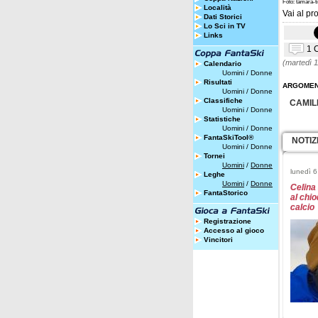
Foto: tamara-t
Località
Vai al pro
Dati Storici
Lo Sci in TV
Links
1 
(martedì 
Calendario
Uomini
/
Donne
Risultati
ARGOMEN
Uomini
/
Donne
Classifiche
CAMIL
Uomini
/
Donne
Statistiche
Uomini
/
Donne
FantaSkiTool®
NOTIZ
Uomini
/
Donne
Tornei
Uomini
/
Donne
lunedì 6
Leghe
Uomini
/
Donne
Celina 
FantaStorico
al chio
calcio
Registrazione
Accesso al gioco
Vincitori
venerdì