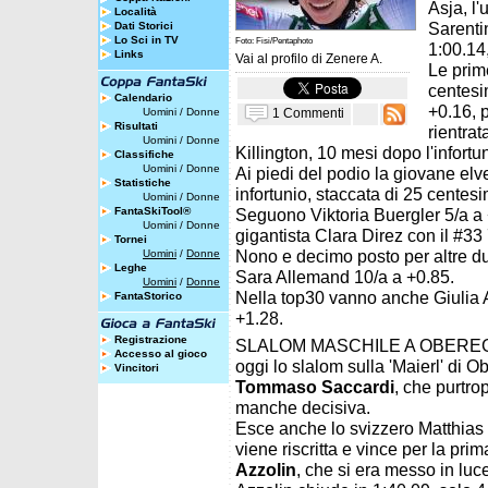
Asja, l'
Località
Sarenti
Dati Storici
Lo Sci in TV
Foto: Fisi/Pentaphoto
1:00.14,
Links
Vai al profilo di
Zenere A.
Le prim
centesi
Calendario
+0.16, 
1 Commenti
Uomini
/
Donne
Risultati
rientra
Uomini
/
Donne
Killington, 10 mesi dopo l'infortu
Classifiche
Uomini
/
Donne
Ai piedi del podio la giovane elv
Statistiche
infortunio, staccata di 25 centesi
Uomini
/
Donne
FantaSkiTool®
Seguono Viktoria Buergler 5/a a 
Uomini
/
Donne
gigantista Clara Direz con il #33
Tornei
Nono e decimo posto per altre due
Uomini
/
Donne
Leghe
Sara Allemand 10/a a +0.85.
Uomini
/
Donne
Nella top30 vanno anche Giulia A
FantaStorico
+1.28.
Registrazione
SLALOM MASCHILE A OBEREGGEN -
Accesso al gioco
oggi lo slalom sulla 'Maierl' di 
Vincitori
Tommaso Saccardi
, che purtro
manche decisiva.
Esce anche lo svizzero Matthias It
viene riscritta e vince per la prim
Azzolin
, che si era messo in luc