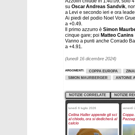
Azzolin chiude in 1:40.09, solo 
su
Oscar Andreas Sandvik
, no
a Levi e secondo ieri e ora leader
Ai piedi del podio Noel Von Gru
a +0.49.
Il primo azzurro è
Simon Maurbe
cinque gare; poi
Matteo Canins
Vanno a punti anche Corrado Bar
a +4.91.
(lunedì 16 dicembre 2024)
ARGOMENTI:
COPPA EUROPA
ZINA
SIMON MAURBERGER
ANTOINE 
NOTIZIE CORRELATE
NOTIZIE RE
lunedì 6 luglio 2026
venerdì
Celina Haller appende gli sci
Coppa 
al chiodo, ora si dedicherà al
Pazzagl
calcio