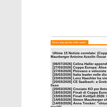
Cerca una parola nelle news:
Ultime 15 Notizie correlate: (Co
Maurberger Antoine Azzolin Oscar
[06/07/2026]
Celina Haller appende
[27/03/2026]
Coppa Europa: Alice P
[27/03/2026]
Pirovano e velociste 
[26/03/2026]
Italia leader nelle di
[23/03/2026]
Lenz Haechler ha vi
[20/03/2026]
CE Saalbach: a Grob 
fisso
[20/03/2026]
Crociato KO per Anto
[18/03/2026]
Finali di Coppa Euro
[15/03/2026]
Finali Kvitfjell 2026:
[14/03/2026]
Simon Maurberger chi
[14/03/2026]
Anna Trocker: "chiud
top10"