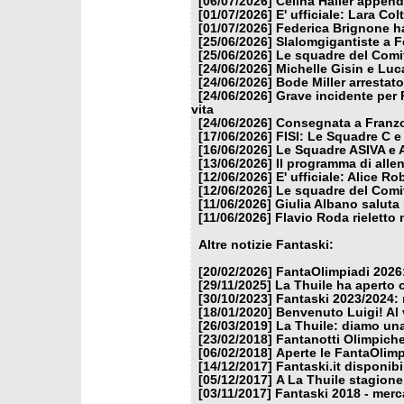
[06/07/2026]
Celina Haller appende
[01/07/2026]
E' ufficiale: Lara Co
[01/07/2026]
Federica Brignone ha
[25/06/2026]
Slalomgigantiste a F
[25/06/2026]
Le squadre del Comit
[24/06/2026]
Michelle Gisin e Luc
[24/06/2026]
Bode Miller arrestat
[24/06/2026]
Grave incidente per 
vita
[24/06/2026]
Consegnata a Franzon
[17/06/2026]
FISI: Le Squadre C e
[16/06/2026]
Le Squadre ASIVA e A
[13/06/2026]
Il programma di alle
[12/06/2026]
E' ufficiale: Alice 
[12/06/2026]
Le squadre del Comit
[11/06/2026]
Giulia Albano saluta
[11/06/2026]
Flavio Roda rieletto 
Altre notizie Fantaski:
[20/02/2026]
FantaOlimpiadi 2026:
[29/11/2025]
La Thuile ha aperto 
[30/10/2023]
Fantaski 2023/2024: 
[18/01/2020]
Benvenuto Luigi! Al v
[26/03/2019]
La Thuile: diamo un
[23/02/2018]
Fantanotti Olimpiche
[06/02/2018]
Aperte le FantaOlimp
[14/12/2017]
Fantaski.it disponib
[05/12/2017]
A La Thuile stagione
[03/11/2017]
Fantaski 2018 - merc