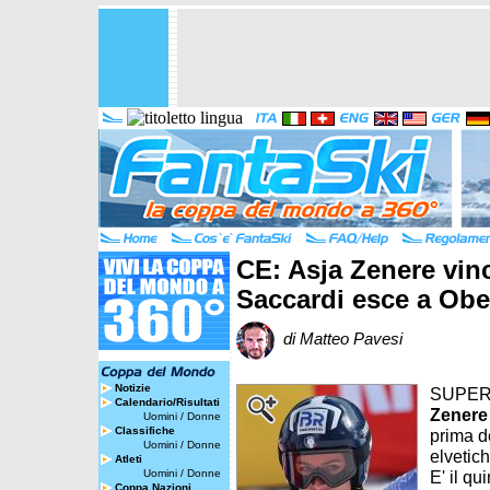
CE: Asja Zenere vinc
Saccardi esce a Ob
di Matteo Pavesi
Notizie
SUPERG
Calendario/Risultati
Zenere
Uomini
/
Donne
Classifiche
prima d
Uomini
/
Donne
elvetich
Atleti
Uomini
/
Donne
E' il qu
Coppa Nazioni