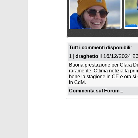
giovedì 26 marzo 2026
lunedì 2
Italia leader nelle discipline
Lenz Ha
veloci
Coppa 
Tutt i commenti disponibili:
16/12/2024 23
1 |
draghetto
il
Buona prestazione per Clara Dir
raramente. Ottima notizia la prim
bene la stagione in CE e ora s
in CdM.
Commenta sul Forum...
venerdì 20 marzo 2026
mercole
Crociato KO per Antoine
Finali 
Azzolin
Pazzagl
delle g