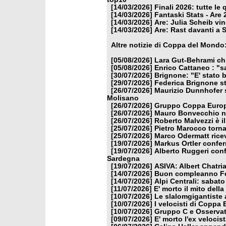
[14/03/2026]
Finali 2026: tutte le 
[14/03/2026]
Fantaski Stats - Are 
[14/03/2026]
Are: Julia Scheib vi
[14/03/2026]
Are: Rast davanti a 
Altre notizie di Coppa del Mondo
[05/08/2026]
Lara Gut-Behrami chi
[05/08/2026]
Enrico Cattaneo : "s
[30/07/2026]
Brignone: "E' stato b
[29/07/2026]
Federica Brignone st
[26/07/2026]
Maurizio Dunnhofer s
Molisano
[26/07/2026]
Gruppo Coppa Europa
[26/07/2026]
Mauro Bonvecchio nu
[26/07/2026]
Roberto Malvezzi è i
[25/07/2026]
Pietro Marocco torna
[25/07/2026]
Marco Odermatt ricev
[19/07/2026]
Markus Ortler confer
[19/07/2026]
Alberto Ruggeri conf
Sardegna
[19/07/2026]
ASIVA: Albert Chatria
[14/07/2026]
Buon compleanno Fe
[14/07/2026]
Alpi Centrali: sabato
[11/07/2026]
E' morto il mito dell
[10/07/2026]
Le slalomgigantiste a
[10/07/2026]
I velocisti di Coppa
[10/07/2026]
Gruppo C e Osservat
[09/07/2026]
E' morto l'ex veloci