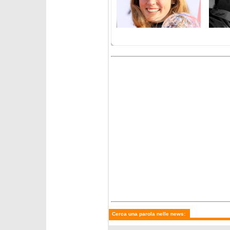
mercoledì 25 marzo 2026
mercole
Fantaski Stats - Hafjell 2026
Fantask
- slalom maschile
- gigan
martedì 24 marzo 2026
martedì
Fantaski Stats - Hafjell 2026
Shiffri
- slalom femminile
slalom 
Trocker
Cerca una parola nelle news: