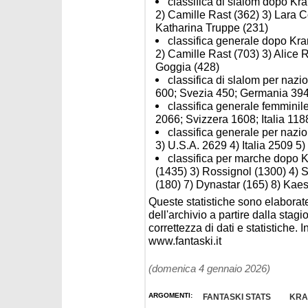
classifica di slalom dopo Kra
2) Camille Rast (362) 3) Lara C
Katharina Truppe (231)
classifica generale dopo Kran
2) Camille Rast (703) 3) Alice 
Goggia (428)
classifica di slalom per nazi
600; Svezia 450; Germania 394
classifica generale femminile
2066; Svizzera 1608; Italia 11
classifica generale per nazio
3) U.S.A. 2629 4) Italia 2509 5
classifica per marche dopo 
(1435) 3) Rossignol (1300) 4) S
(180) 7) Dynastar (165) 8) Kaest
Queste statistiche sono elaborate
dell'archivio a partire dalla sta
correttezza di dati e statistiche. I
www.fantaski.it
(domenica 4 gennaio 2026)
ARGOMENTI:
FANTASKI STATS
KRA