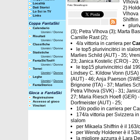
Vlhova P
Località
Foto: Skiweltcup.tv
2) Hold
Dati Storici
Lo Sci in TV
Vlhova 
Links
Shiffri
pluri
Calendario
(3); Petra Vlhova (3); Marta Bas
Uomini
/
Donne
Risultati
Camille Rast (2);
Uomini
/
Donne
4/a vittoria in carriera per
Cam
Classifiche
le top5 plurivincitrici in sla
Uomini
/
Donne
Statistiche
Marlies Schild (AUT) - 35; Vren
Uomini
/
Donne
23; Janica Kostelic (CRO) - 20;
FantaSkiTool®
Uomini
/
Donne
le top15 plurivincitrici dal 1
Tornei
Lindsey C. Kildow Vonn (USA) -
Uomini
/
Donne
Leghe
(AUT) - 46; Anja Paerson (SWE)
Uomini
/
Donne
Brignone (ITA) - 37; Marlies Sc
FantaStorico
Petra Vlhova (SVK) - 31; Janica
27; Maria Riesch Hoefl (GER) -
Registrazione
Accesso al gioco
Dorfmeister (AUT) - 25;
Vincitori
10/o podio in carriera per Cam
174/a vittoria per Svizzera 
slalom
per Mikaela Shiffrin è il 163/o
per Wendy Holdener è il 53/o 
la migliore azzurra è Lara De