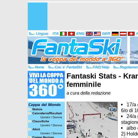
Fantaski Stats - Kra
femminile
a cura della redazione
17/a 
Notizie
6/o di 
Calendario/Risultati
24/a 
Uomini
/
Donne
stagion
Classifiche
Uomini
/
Donne
albo 
Atleti
2) Hold
Uomini
/
Donne
Coppa Nazioni