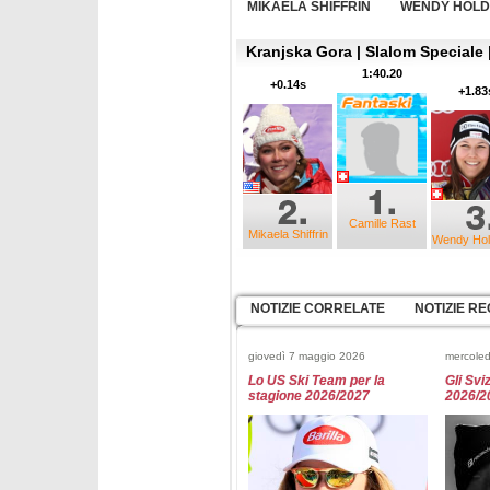
MIKAELA SHIFFRIN
WENDY HOL
Kranjska Gora | Slalom Speciale |
1:40.20
+0.14s
+1.83
Camille Rast
Mikaela Shiffrin
Wendy Hol
NOTIZIE CORRELATE
NOTIZIE RE
giovedì 7 maggio 2026
mercoled
Lo US Ski Team per la
Gli Svi
stagione 2026/2027
2026/2