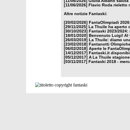
[11/06/2026]
Giulia Albano saluta
[11/06/2026]
Flavio Roda rieletto 
Altre notizie Fantaski:
[20/02/2026]
FantaOlimpiadi 2026:
[29/11/2025]
La Thuile ha aperto 
[30/10/2023]
Fantaski 2023/2024: 
[18/01/2020]
Benvenuto Luigi! Al v
[26/03/2019]
La Thuile: diamo un
[23/02/2018]
Fantanotti Olimpiche
[06/02/2018]
Aperte le FantaOlimp
[14/12/2017]
Fantaski.it disponib
[05/12/2017]
A La Thuile stagione
[03/11/2017]
Fantaski 2018 - merc