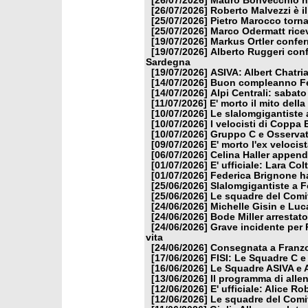
[26/07/2026]
Mauro Bonvecchio nu
[26/07/2026]
Roberto Malvezzi è i
[25/07/2026]
Pietro Marocco torna
[25/07/2026]
Marco Odermatt ricev
[19/07/2026]
Markus Ortler confer
[19/07/2026]
Alberto Ruggeri conf
Sardegna
[19/07/2026]
ASIVA: Albert Chatria
[14/07/2026]
Buon compleanno Fe
[14/07/2026]
Alpi Centrali: sabato
[11/07/2026]
E' morto il mito dell
[10/07/2026]
Le slalomgigantiste a
[10/07/2026]
I velocisti di Coppa
[10/07/2026]
Gruppo C e Osservat
[09/07/2026]
E' morto l'ex veloci
[06/07/2026]
Celina Haller appende
[01/07/2026]
E' ufficiale: Lara Co
[01/07/2026]
Federica Brignone ha
[25/06/2026]
Slalomgigantiste a F
[25/06/2026]
Le squadre del Comit
[24/06/2026]
Michelle Gisin e Luc
[24/06/2026]
Bode Miller arrestat
[24/06/2026]
Grave incidente per 
vita
[24/06/2026]
Consegnata a Franzon
[17/06/2026]
FISI: Le Squadre C e
[16/06/2026]
Le Squadre ASIVA e A
[13/06/2026]
Il programma di alle
[12/06/2026]
E' ufficiale: Alice 
[12/06/2026]
Le squadre del Comit