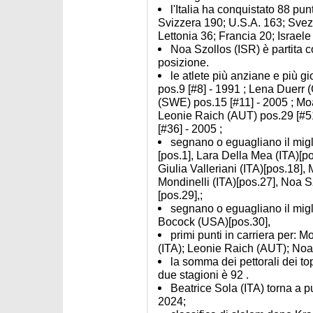
l'Italia ha conquistato 88 pun
Svizzera 190; U.S.A. 163; Svezi
Lettonia 36; Francia 20; Israele
Noa Szollos (ISR) è partita c
posizione.
le atlete più anziane e più
pos.9 [#8] - 1991 ; Lena Duerr 
(SWE) pos.15 [#11] - 2005 ; Mo
Leonie Raich (AUT) pos.29 [#51
[#36] - 2005 ;
segnano o eguagliano il migli
[pos.1], Lara Della Mea (ITA)[p
Giulia Valleriani (ITA)[pos.18]
Mondinelli (ITA)[pos.27], Noa 
[pos.29],;
segnano o eguagliano il miglio
Bocock (USA)[pos.30],
primi punti in carriera per: 
(ITA); Leonie Raich (AUT); Noa
la somma dei pettorali dei to
due stagioni è 92 .
Beatrice Sola (ITA) torna a pu
2024;