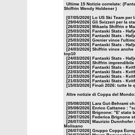
Ultime 15 Notizie correlate: (Fan
Shiffrin Wendy Holdener )
[07/05/2026]
Lo US Ski Team per l
[29/04/2026]
Gli Svizzeri per la s
[26/03/2026]
Mikaela Shiffrin e M
[25/03/2026]
Fantaski Stats - Hafj
[25/03/2026]
Fantaski Stats - Hafj
[25/03/2026]
Grenier vince l'ulti
[24/03/2026]
Fantaski Stats - Hafj
[24/03/2026]
Shiffrin vince anche 
top10
[24/03/2026]
Fantaski Stats - Hafj
[24/03/2026]
Shiffrin imprendibile
[22/03/2026]
Fantaski Stats - Kvit
[22/03/2026]
Fantaski Stats - Kvit
[21/03/2026]
Fantaski Stats - Kvit
[21/03/2026]
Fantaski Stats - Kvit
[15/03/2026]
Finali 2026: tutte le 
Altre notizie di Coppa del Mondo
[05/08/2026]
Lara Gut-Behrami chi
[05/08/2026]
Enrico Cattaneo : "s
[30/07/2026]
Brignone: "E' stato b
[29/07/2026]
Federica Brignone st
[26/07/2026]
Maurizio Dunnhofer s
Molisano
[26/07/2026]
Gruppo Coppa Europa