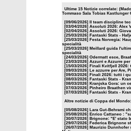
Ultime 15 Notizie correlate: (Ma
Tommaso Sala Tobias Kastlunger C
[09/06/2026]
Il team discipline te
[03/04/2026]
Assoluti 2026: Alex 
[02/04/2026]
Assoluti 2026: Giova
[25/03/2026]
Fantaski Stats - Hafj
[25/03/2026]
Festa Norvegia: Haug
specialità
[25/03/2026]
Meillard guida l'ulti
specialità
[24/03/2026]
Odermatt esce, Braat
[23/03/2026]
Azzurri e Azzurre per 
[15/03/2026]
Finali Kvitfjell 2026: 
[09/03/2026]
Le azzurre per Are, P
[09/03/2026]
Finali 2026: tutti i qu
[08/03/2026]
Fantaski Stats - Kra
[08/03/2026]
Kranjska Gora: un ce
[07/03/2026]
Pinheiro Braathen vi
[07/03/2026]
Fantaski Stats - Kra
Altre notizie di Coppa del Mondo
[05/08/2026]
Lara Gut-Behrami chi
[05/08/2026]
Enrico Cattaneo : "s
[30/07/2026]
Brignone: "E' stato b
[29/07/2026]
Federica Brignone st
[26/07/2026]
Maurizio Dunnhofer s