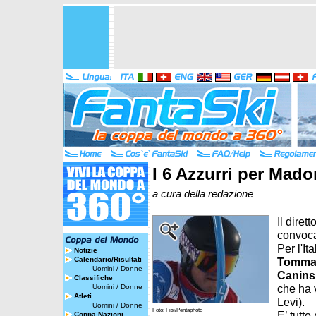
I 6 Azzurri per Mad
a cura della redazione
Il diret
convoca
Per l'It
Notizie
Calendario/Risultati
Tommas
Uomini
/
Donne
Canins
Classifiche
che ha 
Uomini
/
Donne
Atleti
Levi).
Uomini
/
Donne
Foto: Fisi/Pentaphoto
E’ tutto
Coppa Nazioni