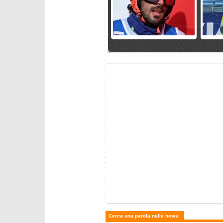
mercoledì 25 marzo 2026
mercole
Fantaski Stats - Hafjell 2026
Festa 
- slalom maschile
vince l
McGrat
special
martedì 24 marzo 2026
lunedì 2
Odermatt esce, Braathen
Azzurri
guida l'ultimo gigante e vede
ultimi 
la Coppa,
Cerca una parola nelle news: