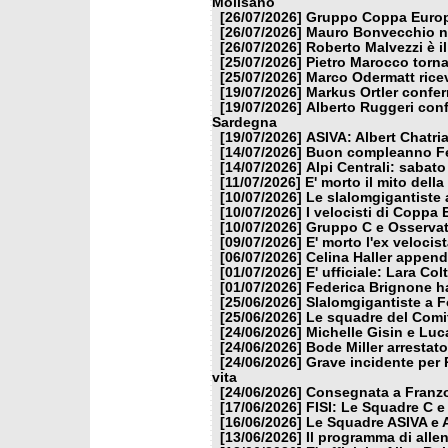
Molisano
[26/07/2026]
Gruppo Coppa Europa
[26/07/2026]
Mauro Bonvecchio nu
[26/07/2026]
Roberto Malvezzi è i
[25/07/2026]
Pietro Marocco torna
[25/07/2026]
Marco Odermatt ricev
[19/07/2026]
Markus Ortler confer
[19/07/2026]
Alberto Ruggeri conf
Sardegna
[19/07/2026]
ASIVA: Albert Chatria
[14/07/2026]
Buon compleanno Fe
[14/07/2026]
Alpi Centrali: sabato
[11/07/2026]
E' morto il mito dell
[10/07/2026]
Le slalomgigantiste a
[10/07/2026]
I velocisti di Coppa
[10/07/2026]
Gruppo C e Osservat
[09/07/2026]
E' morto l'ex veloci
[06/07/2026]
Celina Haller appende
[01/07/2026]
E' ufficiale: Lara Co
[01/07/2026]
Federica Brignone ha
[25/06/2026]
Slalomgigantiste a F
[25/06/2026]
Le squadre del Comit
[24/06/2026]
Michelle Gisin e Luc
[24/06/2026]
Bode Miller arrestat
[24/06/2026]
Grave incidente per 
vita
[24/06/2026]
Consegnata a Franzon
[17/06/2026]
FISI: Le Squadre C e
[16/06/2026]
Le Squadre ASIVA e A
[13/06/2026]
Il programma di alle