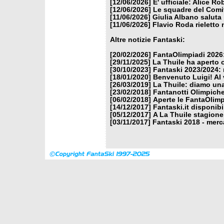
[12/06/2026]
E' ufficiale: Alice 
[12/06/2026]
Le squadre del Comit
[11/06/2026]
Giulia Albano saluta
[11/06/2026]
Flavio Roda rieletto 
Altre notizie Fantaski:
[20/02/2026]
FantaOlimpiadi 2026:
[29/11/2025]
La Thuile ha aperto 
[30/10/2023]
Fantaski 2023/2024: 
[18/01/2020]
Benvenuto Luigi! Al v
[26/03/2019]
La Thuile: diamo un
[23/02/2018]
Fantanotti Olimpiche
[06/02/2018]
Aperte le FantaOlimp
[14/12/2017]
Fantaski.it disponib
[05/12/2017]
A La Thuile stagione
[03/11/2017]
Fantaski 2018 - merc