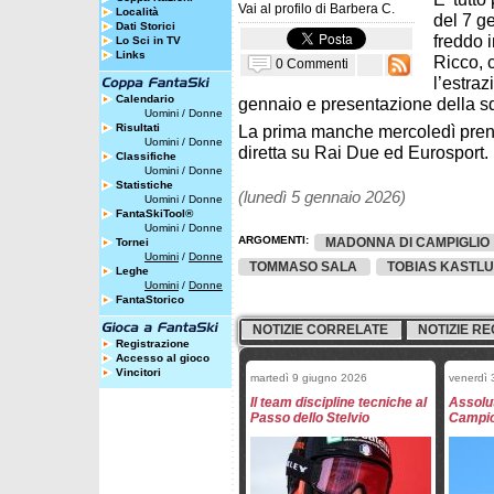
Vai al profilo di
Barbera C.
Località
del 7 g
Dati Storici
freddo 
Lo Sci in TV
Links
Ricco, 
0 Commenti
l’estraz
Calendario
gennaio e presentazione della sq
Uomini
/
Donne
Risultati
La prima manche mercoledì prende
Uomini
/
Donne
diretta su Rai Due ed Eurosport.
Classifiche
Uomini
/
Donne
Statistiche
(lunedì 5 gennaio 2026)
Uomini
/
Donne
FantaSkiTool®
Uomini
/
Donne
ARGOMENTI:
MADONNA DI CAMPIGLIO
Tornei
Uomini
/
Donne
TOMMASO SALA
TOBIAS KASTL
Leghe
Uomini
/
Donne
FantaStorico
NOTIZIE CORRELATE
NOTIZIE RE
Registrazione
Accesso al gioco
Vincitori
martedì 9 giugno 2026
venerdì 
Il team discipline tecniche al
Assolut
Passo dello Stelvio
Campion