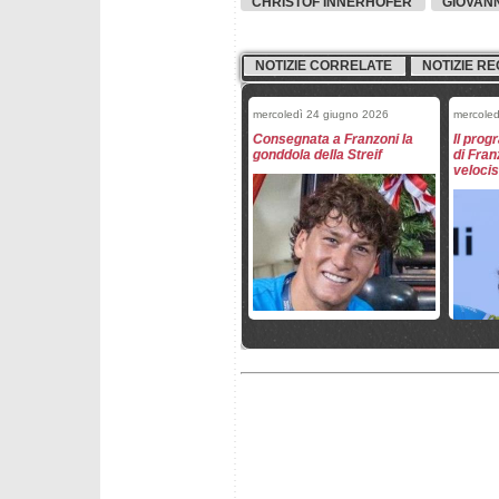
CHRISTOF INNERHOFER
GIOVANN
NOTIZIE CORRELATE
NOTIZIE RE
mercoledì 24 giugno 2026
mercoled
Consegnata a Franzoni la
Il pro
gonddola della Streif
di Fran
velocis
venerdì 29 maggio 2026
giovedì 
Le squadre maschili FISI per
Italia l
stagione 2026/2027
veloci