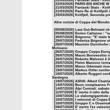
[22/03/2026]
Fantaski Stats - Kvit
[22/03/2026]
PARIS-BIS ANCHE I
[21/03/2026]
Fantaski Stats - Kvit
[21/03/2026]
Paris Re di Kvitfjell
[20/03/2026]
Kvitfjell, Seconda pr
Altre notizie di Coppa del Mondo
[05/08/2026]
Lara Gut-Behrami chi
[05/08/2026]
Enrico Cattaneo : "s
[30/07/2026]
Brignone: "E' stato b
[29/07/2026]
Federica Brignone st
[26/07/2026]
Maurizio Dunnhofer s
Molisano
[26/07/2026]
Gruppo Coppa Europa
[26/07/2026]
Mauro Bonvecchio nu
[26/07/2026]
Roberto Malvezzi è i
[25/07/2026]
Pietro Marocco torna
[25/07/2026]
Marco Odermatt ricev
[19/07/2026]
Markus Ortler confer
[19/07/2026]
Alberto Ruggeri conf
Sardegna
[19/07/2026]
ASIVA: Albert Chatria
[14/07/2026]
Buon compleanno Fe
[14/07/2026]
Alpi Centrali: sabato
[11/07/2026]
E' morto il mito dell
[10/07/2026]
Le slalomgigantiste a
[10/07/2026]
I velocisti di Coppa
[10/07/2026]
Gruppo C e Osservat
[09/07/2026]
E' morto l'ex veloci