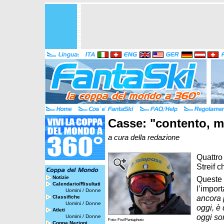
Casse: "contento, m
a cura della redazione
Quattro 
Streif c
Notizie
Queste 
Calendario/Risultati
l’import
Uomini
/
Donne
ancora 
Classifiche
Uomini
/
Donne
oggi, è 
Atleti
oggi so
Uomini
/
Donne
Foto: Fisi/Pentaphoto
Coppa Nazioni