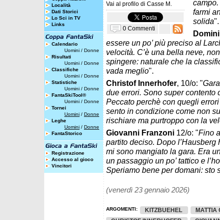
campo. 
Vai al profilo di
Casse M.
Località
farmi a
Dati Storici
Lo Sci in TV
solida
".
Links
0 Commenti
Domini
essere un po’ più preciso al Lar
Calendario
Uomini
/
Donne
velocità. C’è una bella neve, non 
Risultati
spingere: naturale che la classif
Uomini
/
Donne
vada meglio
".
Classifiche
Uomini
/
Donne
Christof Innerhofer
, 10/o: "
Gara 
Statistiche
Uomini
/
Donne
due errori. Sono super contento d
FantaSkiTool®
Peccato perchè con quegli errori 
Uomini
/
Donne
Tornei
sento in condizione come non suc
Uomini
/
Donne
rischiare ma purtroppo con la vel
Leghe
Uomini
/
Donne
Giovanni Franzoni
12/o: "
Fino 
FantaStorico
partito deciso. Dopo l’Hausberg h
mi sono mangiato la gara. Era un
Registrazione
un passaggio un po’ tattico e l’h
Accesso al gioco
Vincitori
Speriamo bene per domani: sto s
(venerdì 23 gennaio 2026)
ARGOMENTI:
KITZBUEHEL
MATTIA