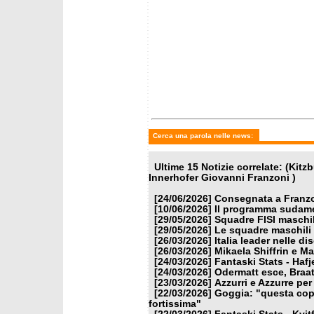
martedì 24 marzo 2026
martedì
Fantaski Stats - Hafjell 2026
Oderma
- gigante maschile
guida l
la Cop
Cerca una parola nelle news:
Ultime 15 Notizie correlate: (Kit
Innerhofer Giovanni Franzoni )
[24/06/2026]
Consegnata a Franzon
[10/06/2026]
Il programma sudamer
[29/05/2026]
Squadre FISI maschi
[29/05/2026]
Le squadre maschili 
[26/03/2026]
Italia leader nelle di
[26/03/2026]
Mikaela Shiffrin e M
[24/03/2026]
Fantaski Stats - Hafj
[24/03/2026]
Odermatt esce, Braat
[23/03/2026]
Azzurri e Azzurre per 
[22/03/2026]
Goggia: "questa copp
fortissima"