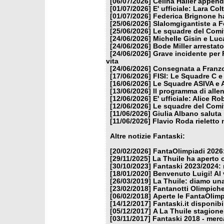
[06/07/2026]
Celina Haller appende
[01/07/2026]
E' ufficiale: Lara Co
[01/07/2026]
Federica Brignone ha
[25/06/2026]
Slalomgigantiste a F
[25/06/2026]
Le squadre del Comit
[24/06/2026]
Michelle Gisin e Luc
[24/06/2026]
Bode Miller arrestat
[24/06/2026]
Grave incidente per 
vita
[24/06/2026]
Consegnata a Franzon
[17/06/2026]
FISI: Le Squadre C e
[16/06/2026]
Le Squadre ASIVA e A
[13/06/2026]
Il programma di alle
[12/06/2026]
E' ufficiale: Alice 
[12/06/2026]
Le squadre del Comit
[11/06/2026]
Giulia Albano saluta
[11/06/2026]
Flavio Roda rieletto 
Altre notizie Fantaski:
[20/02/2026]
FantaOlimpiadi 2026:
[29/11/2025]
La Thuile ha aperto 
[30/10/2023]
Fantaski 2023/2024: 
[18/01/2020]
Benvenuto Luigi! Al v
[26/03/2019]
La Thuile: diamo un
[23/02/2018]
Fantanotti Olimpiche
[06/02/2018]
Aperte le FantaOlimp
[14/12/2017]
Fantaski.it disponib
[05/12/2017]
A La Thuile stagione
[03/11/2017]
Fantaski 2018 - merc