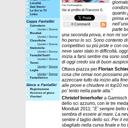
giornata
Località
Foto: Fisi/Pentaphoto
condizio
Dati Storici
Vai al profilo di
Franzoni G.
Lo Sci in TV
quanto 
Links
prima v
nell’un
0 Commenti
Calendario
parte b
Uomini
/
Donne
Risultati
una seconda prova, e non mi sono 
Uomini
/
Donne
ho perso lo sci. Sono contento di
Classifiche
Uomini
/
Donne
competitivo su più piste e con co
Statistiche
neve sarei stato in difficoltà, og
Uomini
/
Donne
FantaSkiTool®
inizia a farsi sentire ma sono so
Uomini
/
Donne
di oggi credo sia di buon auspici
Tornei
Uomini
/
Donne
Ottava piazza per
Florian Schie
Leghe
cosa che ormai non possiamo più
Uomini
/
Donne
FantaStorico
azzeccare tutto da inizio alla fin
alle prove e chiudere in top10 no
Registrazione
po’ lento nella parte alta
."
Accesso al gioco
Vincitori
Christof Innerhofer
a Garmisch h
dello sci azzurro, con le tre med
Mondiali 2011: "
E' sempre bello 
sembra di essere al mare. La nev
sentire il taglio dello sci. Per il
sbagliato nella curva finale e ho