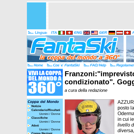
Franzoni:"imprevisto
condizionato". Gogg
a cura della redazione
AZZUR
Notizie
posto l
Calendario/Risultati
Odermat
Uomini
/
Donne
Classifiche
in cui i
Uomini
/
Donne
livello 
Atleti
Uomini
/
Donne
diversa
Coppa Nazioni