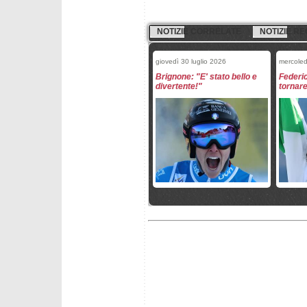
NOTIZIE CORRELATE
NOTIZIE RE
giovedì 30 luglio 2026
mercoled
Brignone: "E' stato bello e
Federi
divertente!"
tornare
mercoledì 1 luglio 2026
mercoled
Federica Brignone ha
Conseg
ricevuto l'Ambrogino d'oro
gonddol