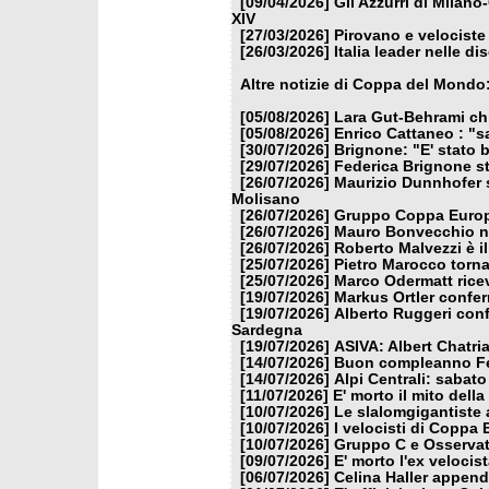
[09/04/2026]
Gli Azzurri di Milan
XIV
[27/03/2026]
Pirovano e velociste 
[26/03/2026]
Italia leader nelle di
Altre notizie di Coppa del Mondo
[05/08/2026]
Lara Gut-Behrami chi
[05/08/2026]
Enrico Cattaneo : "s
[30/07/2026]
Brignone: "E' stato b
[29/07/2026]
Federica Brignone st
[26/07/2026]
Maurizio Dunnhofer s
Molisano
[26/07/2026]
Gruppo Coppa Europa
[26/07/2026]
Mauro Bonvecchio nu
[26/07/2026]
Roberto Malvezzi è i
[25/07/2026]
Pietro Marocco torna
[25/07/2026]
Marco Odermatt ricev
[19/07/2026]
Markus Ortler confer
[19/07/2026]
Alberto Ruggeri conf
Sardegna
[19/07/2026]
ASIVA: Albert Chatria
[14/07/2026]
Buon compleanno Fe
[14/07/2026]
Alpi Centrali: sabato
[11/07/2026]
E' morto il mito dell
[10/07/2026]
Le slalomgigantiste a
[10/07/2026]
I velocisti di Coppa
[10/07/2026]
Gruppo C e Osservat
[09/07/2026]
E' morto l'ex veloci
[06/07/2026]
Celina Haller appende