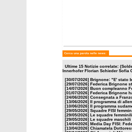
mercoledì 10 giugno 2026
venerdì
Il programma sudamericano
Squadre
di Franzoni, Paris e i
2026/2
velocisti
Cerca una parola nelle news:
Ultime 15 Notizie correlate: (So
Innerhofer Florian Schieder Sofia
[30/07/2026]
Brignone: "E' stato b
[29/07/2026]
Federica Brignone st
[14/07/2026]
Buon compleanno Fe
[01/07/2026]
Federica Brignone ha
[24/06/2026]
Consegnata a Franzon
[13/06/2026]
Il programma di alle
[10/06/2026]
Il programma sudamer
[29/05/2026]
Squadre FISI femmin
[29/05/2026]
Le squadre femminili
[29/05/2026]
Le squadre maschili 
[14/04/2026]
Media Day FISI: Fede
[13/04/2026]
Chiamatela Dottores