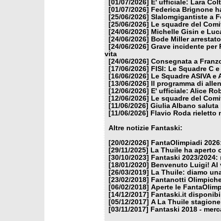
[01/07/2026]
E' ufficiale: Lara Co
[01/07/2026]
Federica Brignone ha
[25/06/2026]
Slalomgigantiste a F
[25/06/2026]
Le squadre del Comit
[24/06/2026]
Michelle Gisin e Luc
[24/06/2026]
Bode Miller arrestat
[24/06/2026]
Grave incidente per 
vita
[24/06/2026]
Consegnata a Franzon
[17/06/2026]
FISI: Le Squadre C e
[16/06/2026]
Le Squadre ASIVA e A
[13/06/2026]
Il programma di alle
[12/06/2026]
E' ufficiale: Alice 
[12/06/2026]
Le squadre del Comit
[11/06/2026]
Giulia Albano saluta
[11/06/2026]
Flavio Roda rieletto 
Altre notizie Fantaski:
[20/02/2026]
FantaOlimpiadi 2026:
[29/11/2025]
La Thuile ha aperto 
[30/10/2023]
Fantaski 2023/2024: 
[18/01/2020]
Benvenuto Luigi! Al v
[26/03/2019]
La Thuile: diamo un
[23/02/2018]
Fantanotti Olimpiche
[06/02/2018]
Aperte le FantaOlimp
[14/12/2017]
Fantaski.it disponib
[05/12/2017]
A La Thuile stagione
[03/11/2017]
Fantaski 2018 - merc