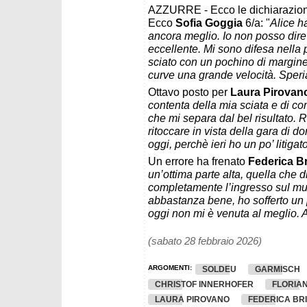
AZZURRE - Ecco le dichiarazioni
Ecco
Sofia Goggia
6/a: "
Alice h
ancora meglio. Io non posso dire
eccellente. Mi sono difesa nella p
sciato con un pochino di margine,
curve una grande velocità. Speri
Ottavo posto per
Laura Pirovan
contenta della mia sciata e di c
che mi separa dal bel risultato. 
ritoccare in vista della gara di d
oggi, perchè ieri ho un po’ litiga
Un errore ha frenato
Federica B
un’ottima parte alta, quella che d
completamente l’ingresso sul mur
abbastanza bene, ho sofferto un po
oggi non mi è venuta al meglio.
(sabato 28 febbraio 2026)
ARGOMENTI:
SOLDEU
GARMISCH
CHRISTOF INNERHOFER
FLORIA
LAURA PIROVANO
FEDERICA BR