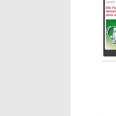
martedì
Elly F
domeni
pista n
sabato 6
Passo 
Fanchin
Elena 
venerdì
Alpi Ce
Sosio e