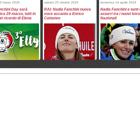
 3 marzo 2026
sabato 25 ottobre 2025
domenica 14 aprile 2024
anchini Day sarà
RAI: Nadia Fanchini nuova
Nadia Fanchini e tanti
ca 29 marzo, tutti in
voce accanto a Enrico
azzurri tra i nuovi Istru
el ricordo di Elena
Cattaneo
Nazionali
 aprile 2024
mercoledì 3 aprile 2024
venerdì 13 ottobre 2023
del Tonale, Elly
Sabato 6 aprile al Passo del
Neomamme e Neopapà
i Day: lo sci ricorda
Tonale ci sarà l'Elly Fanchini
Circo Bianco
Fanchini
Day
 23 giugno 2023
lunedì 15 maggio 2023
mercoledì 14 dicembre 202
ntrali: Serra lascia,
Master Istruttori: 17
CE Ponte di Legno: do
 Fanchini alla guida
promossi al corso di giugno
di Asja Zenere davanti