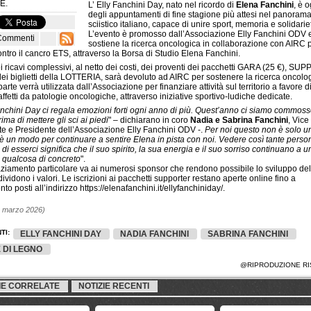
E.
L’ Elly Fanchini Day, nato nel ricordo di
Elena Fanchini
, è 
degli appuntamenti di fine stagione più attesi nel panoram
sciistico italiano, capace di unire sport, memoria e solidarie
L’evento è promosso dall’Associazione Elly Fanchini ODV 
Commenti
sostiene la ricerca oncologica in collaborazione con AIRC p
ontro il cancro ETS, attraverso la Borsa di Studio Elena Fanchini.
i ricavi complessivi, al netto dei costi, dei proventi dei pacchetti GARA (25 €), S
dei biglietti della LOTTERIA, sarà devoluto ad AIRC per sostenere la ricerca oncolo
arte verrà utilizzata dall’Associazione per finanziare attività sul territorio a favore d
ffetti da patologie oncologiche, attraverso iniziative sportivo-ludiche dedicate.
anchini Day ci regala emozioni forti ogni anno di più. Quest’anno ci siamo commos
ima di mettere gli sci ai piedi
" – dichiarano in coro
Nadia e Sabrina Fanchini
, Vice
te e Presidente dell’Associazione Elly Fanchini ODV -.
Per noi questo non è solo u
 è un modo per continuare a sentire Elena in pista con noi. Vedere così tante perso
 di esserci significa che il suo spirito, la sua energia e il suo sorriso continuano a u
 qualcosa di concreto
".
ziamento particolare va ai numerosi sponsor che rendono possibile lo sviluppo del
ividono i valori. Le iscrizioni ai pacchetti supporter restano aperte online fino a
to posti all’indirizzo https://elenafanchini.it/ellyfanchiniday/.
3 marzo 2026)
TI:
ELLY FANCHINI DAY
NADIA FANCHINI
SABRINA FANCHINI
 DI LEGNO
@RIPRODUZIONE RI
IE CORRELATE
NOTIZIE RECENTI