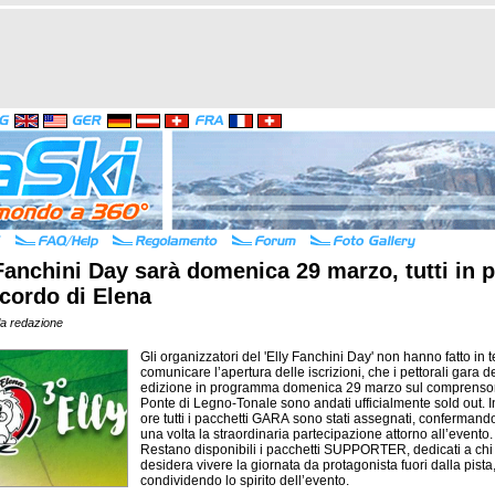
Fanchini Day sarà domenica 29 marzo, tutti in p
icordo di Elena
la redazione
Gli organizzatori del 'Elly Fanchini Day' non hanno fatto in
comunicare l’apertura delle iscrizioni, che i pettorali gara d
edizione in programma domenica 29 marzo sul comprensor
Ponte di Legno-Tonale sono andati ufficialmente sold out. 
ore tutti i pacchetti GARA sono stati assegnati, conferman
una volta la straordinaria partecipazione attorno all’evento.
Restano disponibili i pacchetti SUPPORTER, dedicati a chi
desidera vivere la giornata da protagonista fuori dalla pista
condividendo lo spirito dell’evento.