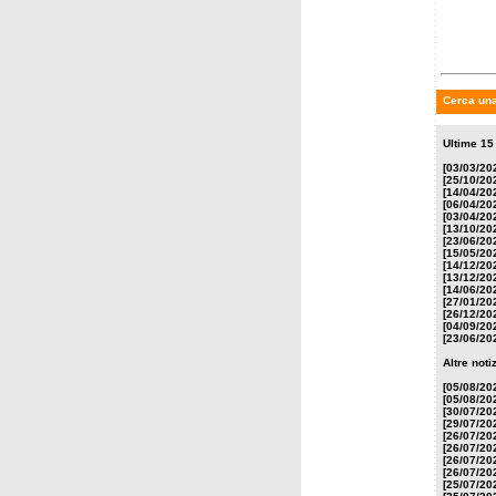
delle 
Cerca una
Ultime 15
[03/03/20
[25/10/20
[14/04/20
[06/04/20
[03/04/20
[13/10/20
[23/06/20
[15/05/20
[14/12/20
[13/12/20
[14/06/20
[27/01/20
[26/12/20
[04/09/20
[23/06/20
Altre not
[05/08/20
[05/08/20
[30/07/20
[29/07/20
[26/07/20
[26/07/20
[26/07/20
[26/07/20
[25/07/20