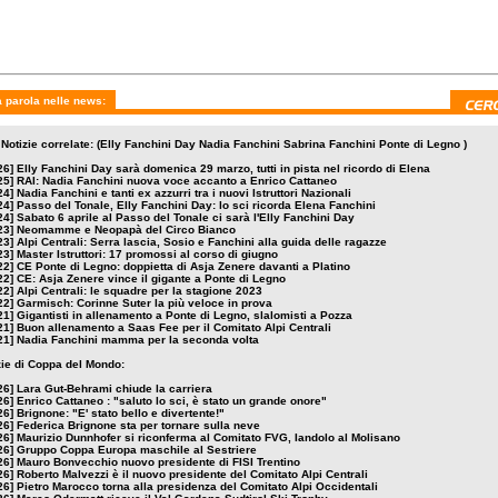
ragazze
Platino
 parola nelle news:
 Notizie correlate: (Elly Fanchini Day Nadia Fanchini Sabrina Fanchini Ponte di Legno )
26]
Elly Fanchini Day sarà domenica 29 marzo, tutti in pista nel ricordo di Elena
25]
RAI: Nadia Fanchini nuova voce accanto a Enrico Cattaneo
24]
Nadia Fanchini e tanti ex azzurri tra i nuovi Istruttori Nazionali
24]
Passo del Tonale, Elly Fanchini Day: lo sci ricorda Elena Fanchini
24]
Sabato 6 aprile al Passo del Tonale ci sarà l'Elly Fanchini Day
23]
Neomamme e Neopapà del Circo Bianco
23]
Alpi Centrali: Serra lascia, Sosio e Fanchini alla guida delle ragazze
23]
Master Istruttori: 17 promossi al corso di giugno
22]
CE Ponte di Legno: doppietta di Asja Zenere davanti a Platino
22]
CE: Asja Zenere vince il gigante a Ponte di Legno
22]
Alpi Centrali: le squadre per la stagione 2023
22]
Garmisch: Corinne Suter la più veloce in prova
21]
Gigantisti in allenamento a Ponte di Legno, slalomisti a Pozza
21]
Buon allenamento a Saas Fee per il Comitato Alpi Centrali
21]
Nadia Fanchini mamma per la seconda volta
izie di Coppa del Mondo:
26]
Lara Gut-Behrami chiude la carriera
26]
Enrico Cattaneo : "saluto lo sci, è stato un grande onore"
26]
Brignone: "E' stato bello e divertente!"
26]
Federica Brignone sta per tornare sulla neve
26]
Maurizio Dunnhofer si riconferma al Comitato FVG, Iandolo al Molisano
26]
Gruppo Coppa Europa maschile al Sestriere
26]
Mauro Bonvecchio nuovo presidente di FISI Trentino
26]
Roberto Malvezzi è il nuovo presidente del Comitato Alpi Centrali
26]
Pietro Marocco torna alla presidenza del Comitato Alpi Occidentali