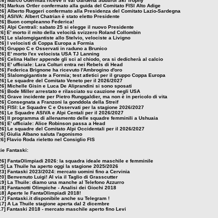
26]
Marco Odermatt riceve il Val Gardena Sudtirol Ski Trophy
26]
Markus Ortler confermato alla guida del Comitato FISI Alto Adige
26]
Alberto Ruggeri confermato alla Presidenza del Comitato Lazio-Sardegna
26]
ASIVA: Albert Chatrian è stato eletto Presidente
26]
Buon compleanno Federica!
26]
Alpi Centrali: sabato 25 si elegge il nuovo Presidente
26]
E' morto il mito della velocità svizzero Roland Collombin
26]
Le slalomgigantiste allo Stelvio, velociste a Livigno
26]
I velocisti di Coppa Europa a Formia
26]
Gruppo C e Osservati in raduno a Brunico
26]
E' morto l'ex velocista USA TJ Lanning
26]
Celina Haller appende gli sci al chiodo, ora si dedicherà al calcio
26]
E' ufficiale: Lara Colturi entra nei Rebels di Head
26]
Federica Brignone ha ricevuto l'Ambrogino d'oro
26]
Slalomgigantiste a Formia; test atletici per il gruppo Coppa Europa
26]
Le squadre del Comitato Veneto per il 2026/2027
26]
Michelle Gisin e Luca De Aliprandini si sono sposati
26]
Bode Miller arrestato e rilasciato su cauzione negli USA
26]
Grave incidente per Pietro Runggaldier, ma non è in pericolo di vita
26]
Consegnata a Franzoni la gonddola della Streif
26]
FISI: Le Squadre C e Osservati per la stagione 2026/2027
26]
Le Squadre ASIVA e Alpi Centali per il 2026/2027
26]
Il programma di allenamento delle squadre femminili a Ushuaia
26]
E' ufficiale: Alice Robinson passa a Head
26]
Le squadre del Comitato Alpi Occidentali per il 2026/2027
26]
Giulia Albano saluta l'agonismo
26]
Flavio Roda rieletto nel Consiglio FIS
zie Fantaski:
26]
FantaOlimpiadi 2026: la squadra ideale maschile e femminile
25]
La Thuile ha aperto oggi la stagione 2025/2026
23]
Fantaski 2023/2024: mercato uomini fino a Cervinia
20]
Benvenuto Luigi! Al via il Taglio di Grasscutter
19]
La Thuile: diamo una manche al Telefono Azzurro
18]
Fantanotti Olimpiche - Analisi dei Giochi 2018
18]
Aperte le FantaOlimpiadi 2018!
17]
Fantaski.it disponibile anche su Telegram !
17]
A La Thuile stagione aperta dal 2 dicembre
17]
Fantaski 2018 - mercato maschile aperto fino Levi