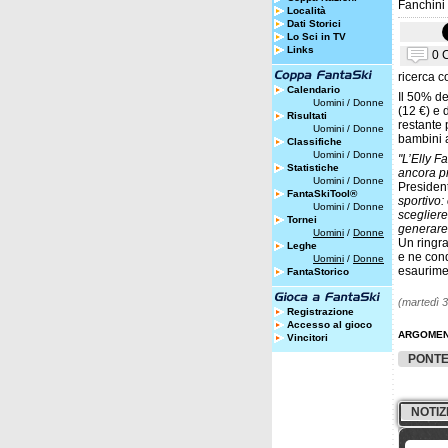
Fanchini 
Località
Dati Storici
Lo Sci in TV
Links
0 
ricerca c
Calendario
Il 50% de
Uomini
/
Donne
(12 €) e 
Risultati
restante p
Uomini
/
Donne
bambini a
Classifiche
Uomini
/
Donne
"L’Elly F
Statistiche
ancora pr
Uomini
/
Donne
Presiden
FantaSkiTool®
sportivo:
Uomini
/
Donne
scegliere
Tornei
generare
Uomini
/
Donne
Un ringra
Leghe
e ne cond
Uomini
/
Donne
esaurimen
FantaStorico
(martedì 
Registrazione
Accesso al gioco
ARGOMEN
Vincitori
PONTE
NOTIZ