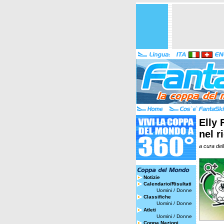
Elly 
nel r
a cura del
Notizie
Calendario/Risultati
Uomini
/
Donne
Classifiche
Uomini
/
Donne
Atleti
Uomini
/
Donne
Coppa Nazioni