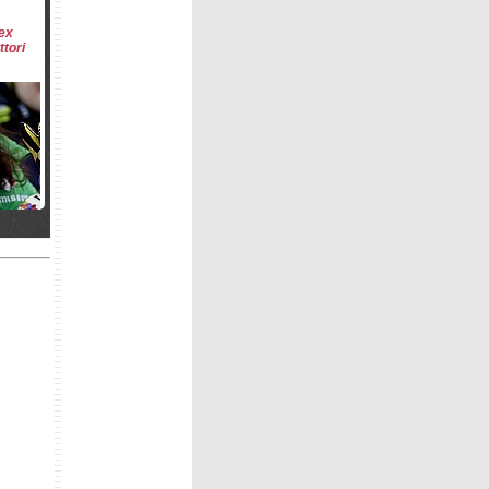
 ex
ttori
 del
2
ppietta
 a