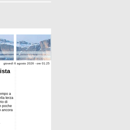
giovedì 6 agosto 2026 - ore 01:25
ista
 tempo a
ella terza
io di
In poche
do ancora
,