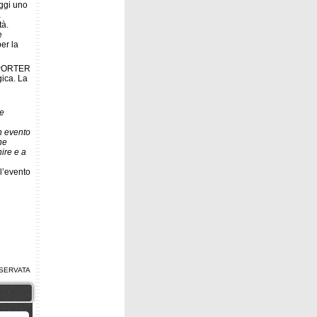
oggi uno
a
tà.
e
er la
UPPORTER
gica. La
i
se
n evento
ne
nire e a
l’evento
SERVATA